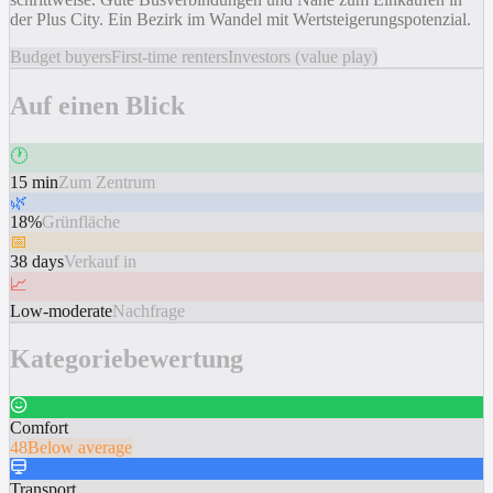
der Plus City. Ein Bezirk im Wandel mit Wertsteigerungspotenzial.
Budget buyers
First-time renters
Investors (value play)
Auf einen Blick
🕐
15 min
Zum Zentrum
🌿
18%
Grünfläche
📅
38 days
Verkauf in
📈
Low-moderate
Nachfrage
Kategoriebewertung
Comfort
48
Below average
Transport