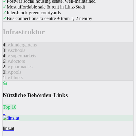
✓
Postwar social housing estate, well-maintained
✓
Most affordable sale & rent in Linz-Stadt
✓
Inter-block green courtyards
✓
Bus connections to centre + tram 1, 2 nearby
Infrastruktur
4
liv.kindergartens
3
liv.schools
4
liv.supermarkets
6
liv.doctors
2
liv.pharmacies
0
liv.pools
1
liv.fitness
Nützliche Behörden-Links
Top 10
1
linz.at