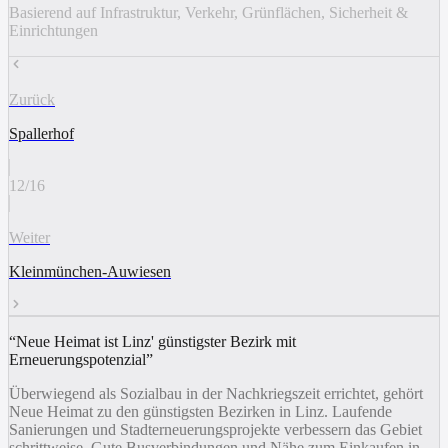
Basierend auf Infrastruktur, Verkehr, Grünflächen, Sicherheit &
Einrichtungen
Zurück
Spallerhof
12
/
16
Weiter
Kleinmünchen-Auwiesen
“
Neue Heimat ist Linz' günstigster Bezirk mit
Erneuerungspotenzial
”
Überwiegend als Sozialbau in der Nachkriegszeit errichtet, gehört
Neue Heimat zu den günstigsten Bezirken in Linz. Laufende
Sanierungen und Stadterneuerungsprojekte verbessern das Gebiet
schrittweise. Gute Busverbindungen und Nähe zum Einkaufen in