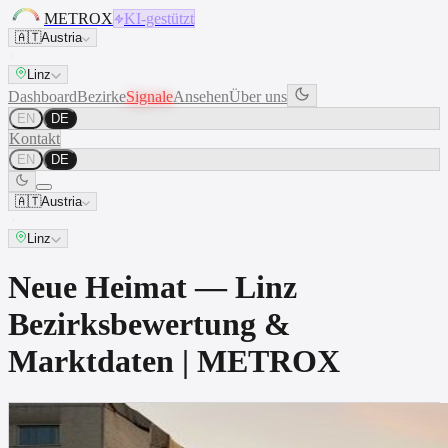
METROX
KI-gestützt
🇦🇹
Austria
Linz
Dashboard
Bezirke
Signale
Ansehen
Über uns
EN
DE
Kontakt
EN
DE
🇦🇹
Austria
Linz
Neue Heimat — Linz
Bezirksbewertung &
Marktdaten | METROX