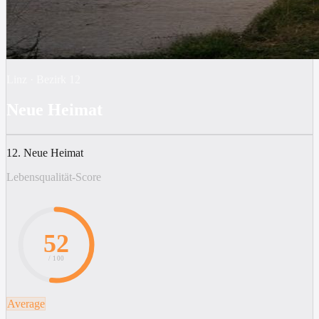
Linz
·
Bezirk
12
Neue Heimat
12. Neue Heimat
Lebensqualität-Score
52
/ 100
Average