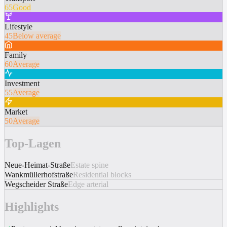
65
Good
Lifestyle
45
Below average
Family
60
Average
Investment
55
Average
Market
50
Average
Top-Lagen
Neue-Heimat-Straße
Estate spine
Wankmüllerhofstraße
Residential blocks
Wegscheider Straße
Edge arterial
Highlights