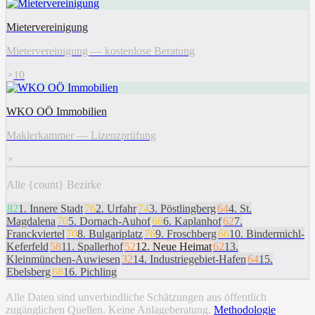
Mietervereinigung
Mietervereinigung — kostenlose Beratung
10
WKO OÖ Immobilien
Maklerkammer — Lizenzprüfung
Alle {count} Bezirke
82
1
.
Innere Stadt
76
2
.
Urfahr
74
3
.
Pöstlingberg
64
4
.
St.
Magdalena
70
5
.
Dornach-Auhof
68
6
.
Kaplanhof
62
7
.
Franckviertel
70
8
.
Bulgariplatz
76
9
.
Froschberg
66
10
.
Bindermichl-
Keferfeld
58
11
.
Spallerhof
52
12
.
Neue Heimat
62
13
.
Kleinmünchen-Auwiesen
32
14
.
Industriegebiet-Hafen
64
15
.
Ebelsberg
68
16
.
Pichling
Alle Daten sind unverbindliche Schätzungen aus öffentlich
zugänglichen Quellen. Keine Anlageberatung.
Methodologie