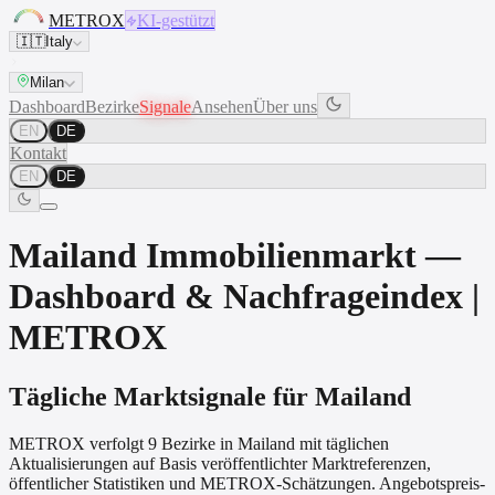
METROX
KI-gestützt
🇮🇹
Italy
Milan
Dashboard
Bezirke
Signale
Ansehen
Über uns
EN
DE
Kontakt
EN
DE
Mailand Immobilienmarkt —
Dashboard & Nachfrageindex |
METROX
Tägliche Marktsignale für Mailand
METROX verfolgt 9 Bezirke in Mailand mit täglichen
Aktualisierungen auf Basis veröffentlichter Marktreferenzen,
öffentlicher Statistiken und METROX-Schätzungen. Angebotspreis-