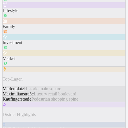
Lifestyle
96
Family
60
Investment
90
Market
92
Top-Lagen
Marienplatz
Historic main square
Maximilianstraße
Luxury retail boulevard
Kaufingerstraße
Pedestrian shopping spine
District Highlights