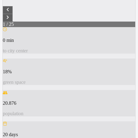
1
/
25
0 min
to city center
18%
green space
👥
20.876
population
20 days