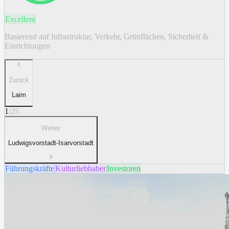
Excellent
Basierend auf Infrastruktur, Verkehr, Grünflächen, Sicherheit &
Einrichtungen
Zurück
Laim
1
/
25
Weiter
Ludwigsvorstadt-Isarvorstadt
Führungskräfte
Kulturliebhaber
Investoren