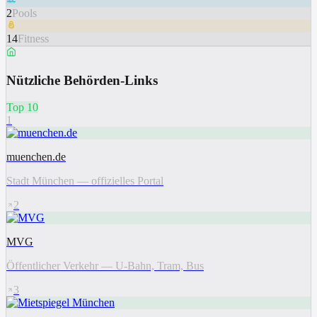
2
Pools
14
Fitness
Nützliche Behörden-Links
Top 10
1
muenchen.de
Stadt München — offizielles Portal
2
MVG
Öffentlicher Verkehr — U-Bahn, Tram, Bus
3