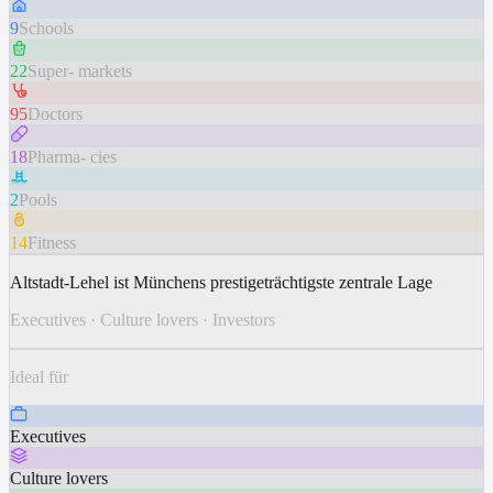
9
Schools
22
Super- markets
95
Doctors
18
Pharma- cies
2
Pools
14
Fitness
Altstadt-Lehel ist Münchens prestigeträchtigste zentrale Lage
Executives
·
Culture lovers
·
Investors
Ideal für
Executives
Culture lovers