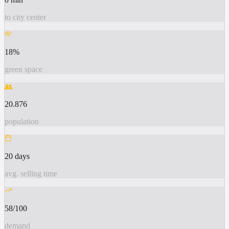
to city center
18%
green space
👥
20.876
population
20 days
avg. selling time
58/100
demand