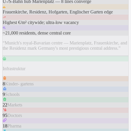
U-/S-Bahn hub Marienplatz — 8 lines converge
Frauenkirche, Residenz, Hofgarten, Englischer Garten edge
Highest €/m² citywide; ultra-low vacancy
~21,000 residents, dense central core
“
Munich's royal-Bavarian centre — Marienplatz, Frauenkirche, and
the Residenz mark Germany's most prestigious central address.
”
Infrastruktur
8
Kinder- gartens
9
Schools
22
Markets
95
Doctors
18
Pharma