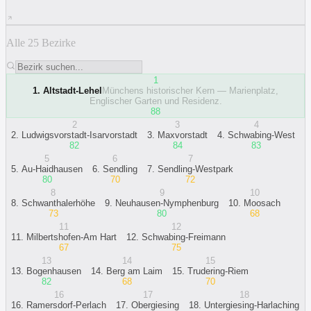
Alle 25 Bezirke
1
1
.
Altstadt-Lehel
Münchens historischer Kern — Marienplatz,
Englischer Garten und Residenz.
88
2
3
4
2
.
Ludwigsvorstadt-Isarvorstadt
3
.
Maxvorstadt
4
.
Schwabing-West
82
84
83
5
6
7
5
.
Au-Haidhausen
6
.
Sendling
7
.
Sendling-Westpark
80
70
72
8
9
10
8
.
Schwanthalerhöhe
9
.
Neuhausen-Nymphenburg
10
.
Moosach
73
80
68
11
12
11
.
Milbertshofen-Am Hart
12
.
Schwabing-Freimann
67
75
13
14
15
13
.
Bogenhausen
14
.
Berg am Laim
15
.
Trudering-Riem
82
68
70
16
17
18
16
.
Ramersdorf-Perlach
17
.
Obergiesing
18
.
Untergiesing-Harlaching