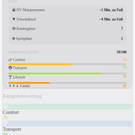
LAGE
🚉
ÖV Maxmonument
~1 Min. zu Fuß
🌳
Schwindinsel
~4 Min. zu Fuß
🎒
Kindergärten
7
⚽
Sportplätze
1
59
/100
LEBENSQUALITÄT
🌿
Comfort
53
78
🚇
Transport
35
🍸
Lifestyle
👨‍👩‍👧
Family
49
Kategoriebewertung
Comfort
70
Transport
98