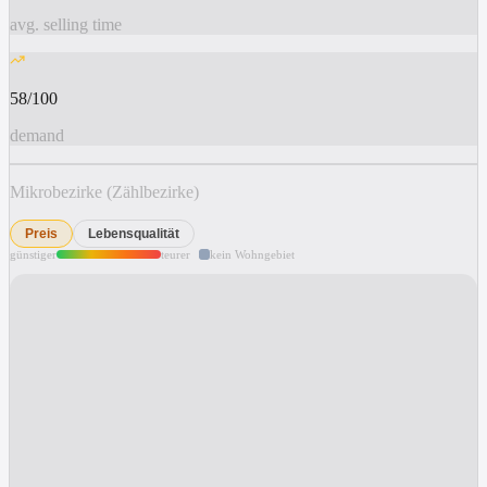
avg. selling time
58/100
demand
Mikrobezirke (Zählbezirke)
Preis
Lebensqualität
günstiger
teurer
kein Wohngebiet