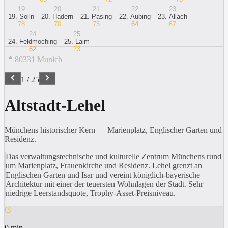
19
20
21
22
23
19
.
Solln
20
.
Hadern
21
.
Pasing
22
.
Aubing
23
.
Allach
78
70
75
64
67
24
25
24
.
Feldmoching
25
.
Laim
62
73
📍
80331
Munich
1
/
25
Altstadt-Lehel
Münchens historischer Kern — Marienplatz, Englischer Garten und
Residenz.
Das verwaltungstechnische und kulturelle Zentrum Münchens rund
um Marienplatz, Frauenkirche und Residenz. Lehel grenzt an
Englischen Garten und Isar und vereint königlich-bayerische
Architektur mit einer der teuersten Wohnlagen der Stadt. Sehr
niedrige Leerstandsquote, Trophy-Asset-Preisniveau.
0 min