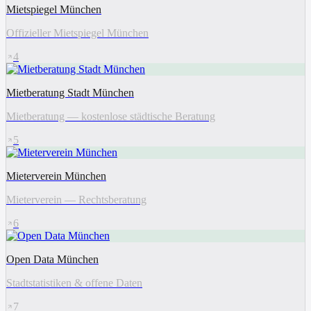
Mietspiegel München
Offizieller Mietspiegel München
4
Mietberatung Stadt München
Mietberatung — kostenlose städtische Beratung
5
Mieterverein München
Mieterverein — Rechtsberatung
6
Open Data München
Stadtstatistiken & offene Daten
7