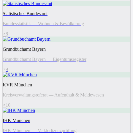
Statistisches Bundesamt
Bundesstatistik — Wohnen & Bevölkerung
8
Grundbuchamt Bayern
Grundbuchamt Bayern — Eigentumsregister
9
KVR München
Kreisverwaltungsreferat — Aufenthalt & Meldewesen
10
IHK München
IHK München — Maklerlizenzprüfung