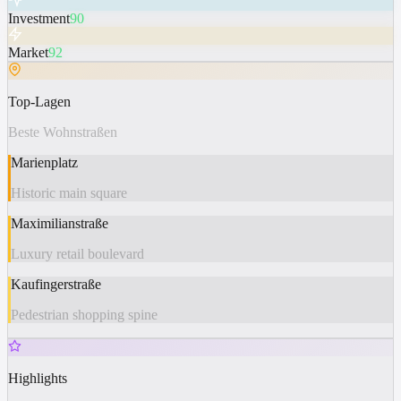
Investment
90
Market
92
Top-Lagen
Beste Wohnstraßen
Marienplatz
Historic main square
Maximilianstraße
Luxury retail boulevard
Kaufingerstraße
Pedestrian shopping spine
Highlights