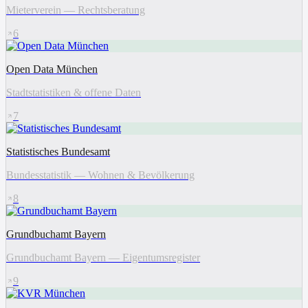
Mieterverein — Rechtsberatung
6
Open Data München
Stadtstatistiken & offene Daten
7
Statistisches Bundesamt
Bundesstatistik — Wohnen & Bevölkerung
8
Grundbuchamt Bayern
Grundbuchamt Bayern — Eigentumsregister
9