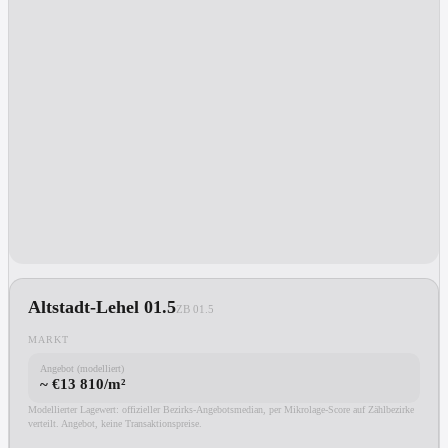
Altstadt-Lehel 01.5
ZB
01.5
MARKT
Angebot (modelliert)
~ €13 810/m²
Modellierter Lagewert: offizieller Bezirks-Angebotsmedian, per Mikrolage-Score auf Zählbezirke
verteilt. Angebot, keine Transaktionspreise.