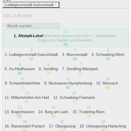
Ludwigsvorstadt-Isarvorstadt
Alle 25 Bezirke
1
1
.
Altstadt-Lehel
Münchens historischer Kern — Marienplatz,
Englischer Garten und Residenz.
88
2
3
4
2
.
Ludwigsvorstadt-Isarvorstadt
3
.
Maxvorstadt
4
.
Schwabing-West
82
84
83
5
6
7
5
.
Au-Haidhausen
6
.
Sendling
7
.
Sendling-Westpark
80
70
72
8
9
10
8
.
Schwanthalerhöhe
9
.
Neuhausen-Nymphenburg
10
.
Moosach
73
80
68
11
12
11
.
Milbertshofen-Am Hart
12
.
Schwabing-Freimann
67
75
13
14
15
13
.
Bogenhausen
14
.
Berg am Laim
15
.
Trudering-Riem
82
68
70
16
17
18
16
.
Ramersdorf-Perlach
17
.
Obergiesing
18
.
Untergiesing-Harlaching
65
72
78