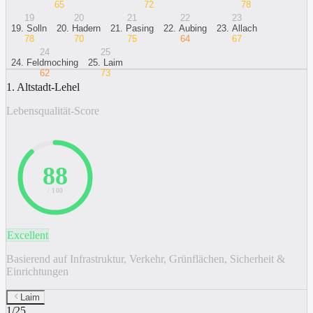
65
72
78
19
20
21
22
23
19
.
Solln
20
.
Hadern
21
.
Pasing
22
.
Aubing
23
.
Allach
78
70
75
64
67
24
25
24
.
Feldmoching
25
.
Laim
62
73
1. Altstadt-Lehel
Lebensqualität-Score
88
/ 100
Excellent
Basierend auf Infrastruktur, Verkehr, Grünflächen, Sicherheit &
Einrichtungen
Laim
1
/
25