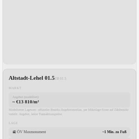
Altstadt-Lehel 01.5
ZB
01.5
MARKT
Angebot (modelliert)
~ €13 810/m²
Modellierter Lagewert: offizieller Bezirks-Angebotsmedian, per Mikrolage-Score auf Zählbezirke
verteilt. Angebot, keine Transaktionspreise.
LAGE
🚉
ÖV Maxmonument
~1 Min. zu Fuß