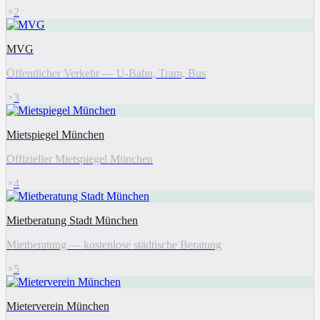
2
MVG
Öffentlicher Verkehr — U-Bahn, Tram, Bus
3
Mietspiegel München
Offizieller Mietspiegel München
4
Mietberatung Stadt München
Mietberatung — kostenlose städtische Beratung
5
Mieterverein München