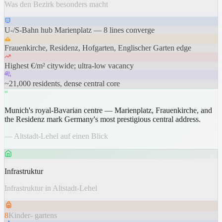
Was den Bezirk besonders macht
U-/S-Bahn hub Marienplatz — 8 lines converge
Frauenkirche, Residenz, Hofgarten, Englischer Garten edge
Highest €/m² citywide; ultra-low vacancy
~21,000 residents, dense central core
“
Munich's royal-Bavarian centre — Marienplatz, Frauenkirche, and
the Residenz mark Germany's most prestigious central address.
— Altstadt-Lehel auf einen Blick
Infrastruktur
Infrastruktur in Altstadt-Lehel
8
Kinder- gartens