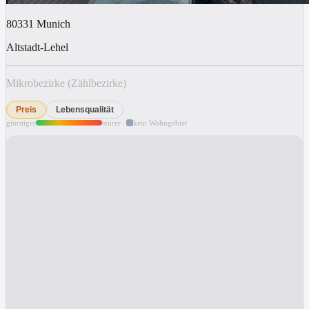
80331
Munich
Altstadt-Lehel
Mikrobezirke (Zählbezirke)
Preis
Lebensqualität
günstiger
teurer
kein Wohngebiet