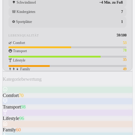
🌳
Schwindinsel
~4 Min. zu Fuß
🎒
Kindergärten
7
⚽
Sportplätze
1
59
/100
LEBENSQUALITÄT
🌿
Comfort
53
78
🚇
Transport
35
🍸
Lifestyle
👨‍👩‍👧
Family
49
Kategoriebewertung
Comfort
70
Transport
98
Lifestyle
96
Family
60