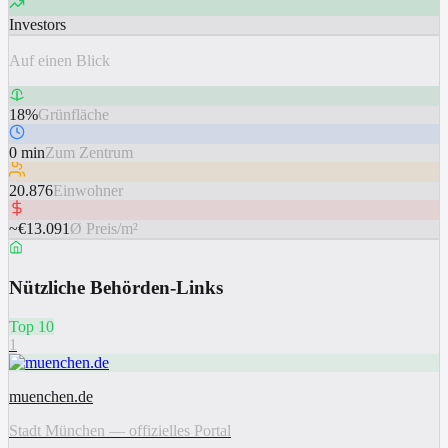
Investors
Auf einen Blick
18%
Grünfläche
0 min
Zum Zentrum
20.876
Einwohner
~€13.091
Ø Preis/m²
Nützliche Behörden-Links
Top 10
1
muenchen.de
Stadt München — offizielles Portal