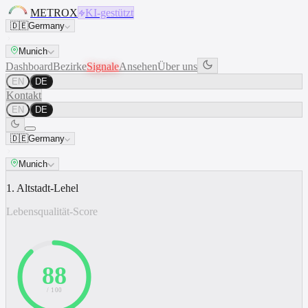
METROX
KI-gestützt
🇩🇪
Germany
Munich
Dashboard
Bezirke
Signale
Ansehen
Über uns
EN
DE
Kontakt
EN
DE
🇩🇪
Germany
Munich
1. Altstadt-Lehel
Lebensqualität-Score
88
/ 100