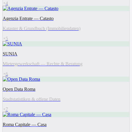
4
Agenzia Entrate — Catasto
Kataster & Grundbuch (Immobiliendaten)
5
SUNIA
Mietergewerkschaft — Rechte & Beratung
6
Open Data Roma
Stadtstatistiken & offene Daten
7
Roma Capitale — Casa