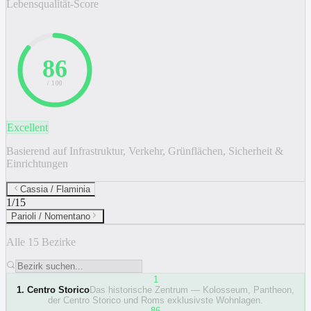
Lebensqualität-Score
86
/ 100
Excellent
Basierend auf Infrastruktur, Verkehr, Grünflächen, Sicherheit &
Einrichtungen
Cassia / Flaminia
1
/
15
Parioli / Nomentano
Alle 15 Bezirke
1
1
.
Centro Storico
Das historische Zentrum — Kolosseum, Pantheon,
der Centro Storico und Roms exklusivste Wohnlagen.
86