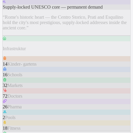
Supply-locked UNESCO core — permanent demand
“
Rome's historic heart — the Centro Storico, Prati and Esquilino
hold the city's most prestigious, supply-locked addresses inside the
ancient core.
”
Infrastruktur
14
Kinder- gartens
16
Schools
32
Markets
72
Doctors
26
Pharma
2
Pools
18
Fitness