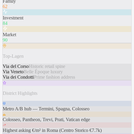
Family
62
Investment
84
Market
90
Top-Lagen
Via del Corso
Historic retail spine
Via Veneto
Belle Époque luxury
Via dei Condotti
Prime fashion address
District Highlights
Metro A/B hub — Termini, Spagna, Colosseo
Colosseo, Pantheon, Trevi, Prati, Vatican edge
Highest asking €/m² in Roma (Centro Storico €7.7k)