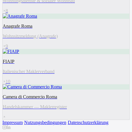
Wohnungsdienste & sozialer Wohnbau
8
Anagrafe Roma
Wohnsitzmeldung (Anagrafe)
9
FIAIP
Italienischer Maklerverband
10
Camera di Commercio Roma
Handelskammer — Maklerregister
Impressum
·
Nutzungsbedingungen
·
Datenschutzerklärung