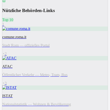
Nützliche Behörden-Links
Top 10
1
comune.roma.it
Stadt Rom — offizielles Portal
2
ATAC
Öffentlicher Verkehr — Metro, Tram, Bus
3
ISTAT
Nationalstatistik — Wohnen & Bevölkerung