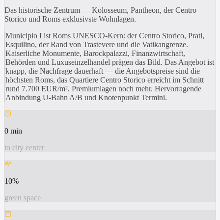
Das historische Zentrum — Kolosseum, Pantheon, der Centro
Storico und Roms exklusivste Wohnlagen.
Municipio I ist Roms UNESCO-Kern: der Centro Storico, Prati,
Esquilino, der Rand von Trastevere und die Vatikangrenze.
Kaiserliche Monumente, Barockpalazzi, Finanzwirtschaft,
Behörden und Luxuseinzelhandel prägen das Bild. Das Angebot ist
knapp, die Nachfrage dauerhaft — die Angebotspreise sind die
höchsten Roms, das Quartiere Centro Storico erreicht im Schnitt
rund 7.700 EUR/m², Premiumlagen noch mehr. Hervorragende
Anbindung U-Bahn A/B und Knotenpunkt Termini.
0 min
to city center
10%
green space