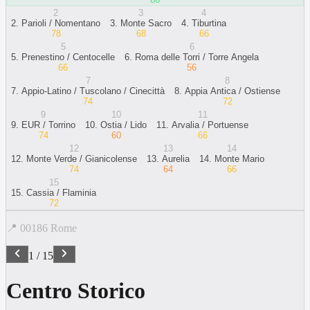
2
3
4
2
.
Parioli / Nomentano
3
.
Monte Sacro
4
.
Tiburtina
78
68
66
5
6
5
.
Prenestino / Centocelle
6
.
Roma delle Torri / Torre Angela
66
56
7
8
7
.
Appio-Latino / Tuscolano / Cinecittà
8
.
Appia Antica / Ostiense
74
72
9
10
11
9
.
EUR / Torrino
10
.
Ostia / Lido
11
.
Arvalia / Portuense
74
60
66
12
13
14
12
.
Monte Verde / Gianicolense
13
.
Aurelia
14
.
Monte Mario
74
64
66
15
15
.
Cassia / Flaminia
72
📍
00186
Rome
1
/
15
Centro Storico