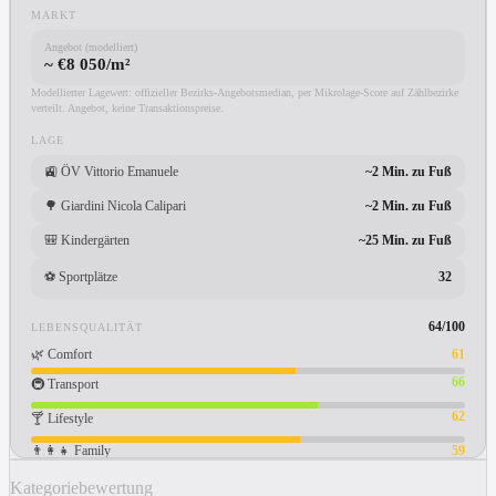
MARKT
Angebot (modelliert)
~ €8 050/m²
Modellierter Lagewert: offizieller Bezirks-Angebotsmedian, per Mikrolage-Score auf Zählbezirke
verteilt. Angebot, keine Transaktionspreise.
LAGE
🚉
ÖV Vittorio Emanuele
~2 Min. zu Fuß
🌳
Giardini Nicola Calipari
~2 Min. zu Fuß
🎒
Kindergärten
~25 Min. zu Fuß
⚽
Sportplätze
32
64
/100
LEBENSQUALITÄT
🌿
Comfort
61
66
🚇
Transport
62
🍸
Lifestyle
👨‍👩‍👧
Family
59
Kategoriebewertung