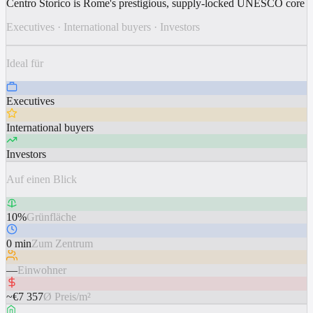
Centro Storico is Rome's prestigious, supply-locked UNESCO core
Executives
·
International buyers
·
Investors
Ideal für
Executives
International buyers
Investors
Auf einen Blick
10%
Grünfläche
0 min
Zum Zentrum
—
Einwohner
~€7 357
Ø Preis/m²