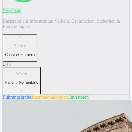
Excellent
Basierend auf Infrastruktur, Verkehr, Grünflächen, Sicherheit &
Einrichtungen
Zurück
Cassia / Flaminia
1
/
15
Weiter
Parioli / Nomentano
Führungskräfte
International buyers
Investoren