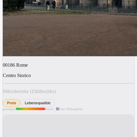
00186
Rome
Centro Storico
Mikrobezirke (Zählbezirke)
Preis
Lebensqualität
günstiger
teurer
kein Wohngebiet