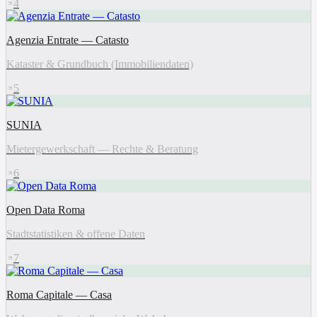
4
Agenzia Entrate — Catasto
Kataster & Grundbuch (Immobiliendaten)
5
SUNIA
Mietergewerkschaft — Rechte & Beratung
6
Open Data Roma
Stadtstatistiken & offene Daten
7
Roma Capitale — Casa