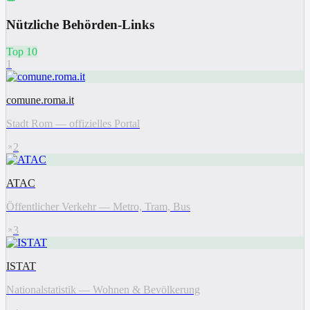
Nützliche Behörden-Links
Top 10
1
comune.roma.it
Stadt Rom — offizielles Portal
2
ATAC
Öffentlicher Verkehr — Metro, Tram, Bus
3
ISTAT
Nationalstatistik — Wohnen & Bevölkerung