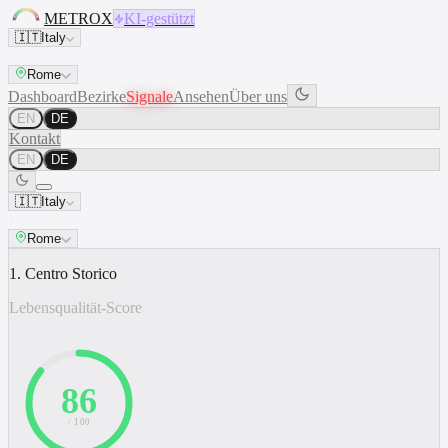
METROX
KI-gestützt
🇮🇹
Italy
Rome
Dashboard
Bezirke
Signale
Ansehen
Über uns
EN
DE
Kontakt
EN
DE
🇮🇹
Italy
Rome
1. Centro Storico
Lebensqualität-Score
86
/ 100