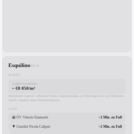
Esquilino
ZB
1E
MARKT
Angebot (modelliert)
~ €8 050/m²
Modellierter Lagewert: offizieller Bezirks-Angebotsmedian, per Mikrolage-Score auf Zählbezirke
verteilt. Angebot, keine Transaktionspreise.
LAGE
🚉
ÖV Vittorio Emanuele
~2 Min. zu Fuß
🌳
Giardini Nicola Calipari
~2 Min. zu Fuß