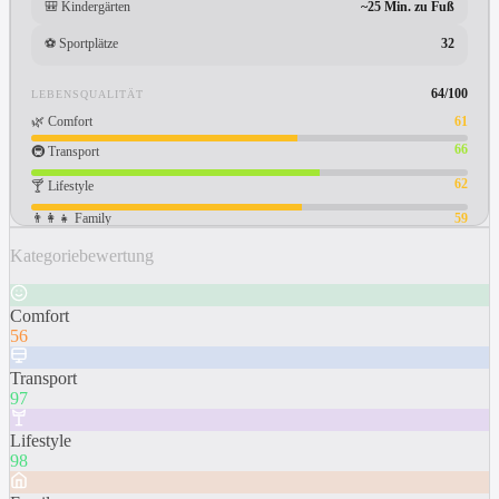
🎒
Kindergärten
~25 Min. zu Fuß
⚽
Sportplätze
32
64
/100
LEBENSQUALITÄT
🌿
Comfort
61
66
🚇
Transport
62
🍸
Lifestyle
👨‍👩‍👧
Family
59
Kategoriebewertung
Comfort
56
Transport
97
Lifestyle
98