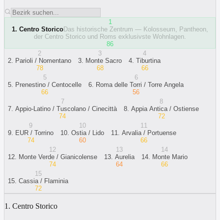
1
1
.
Centro Storico
Das historische Zentrum — Kolosseum, Pantheon,
der Centro Storico und Roms exklusivste Wohnlagen.
86
2
3
4
2
.
Parioli / Nomentano
3
.
Monte Sacro
4
.
Tiburtina
78
68
66
5
6
5
.
Prenestino / Centocelle
6
.
Roma delle Torri / Torre Angela
66
56
7
8
7
.
Appio-Latino / Tuscolano / Cinecittà
8
.
Appia Antica / Ostiense
74
72
9
10
11
9
.
EUR / Torrino
10
.
Ostia / Lido
11
.
Arvalia / Portuense
74
60
66
12
13
14
12
.
Monte Verde / Gianicolense
13
.
Aurelia
14
.
Monte Mario
74
64
66
15
15
.
Cassia / Flaminia
72
1. Centro Storico