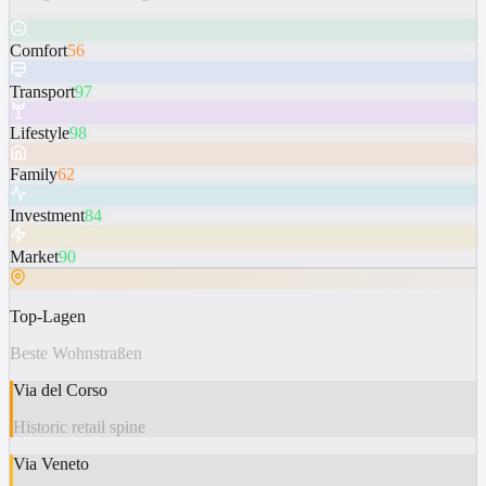
Comfort
56
Transport
97
Lifestyle
98
Family
62
Investment
84
Market
90
Top-Lagen
Beste Wohnstraßen
Via del Corso
Historic retail spine
Via Veneto