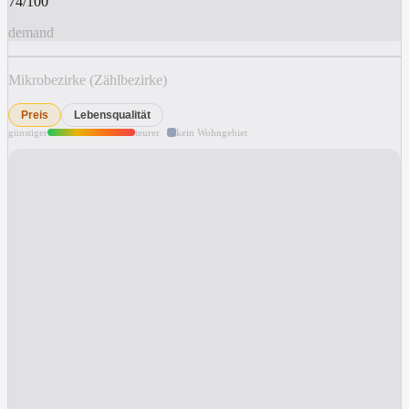
74/100
demand
Mikrobezirke (Zählbezirke)
Preis
Lebensqualität
günstiger
teurer
kein Wohngebiet