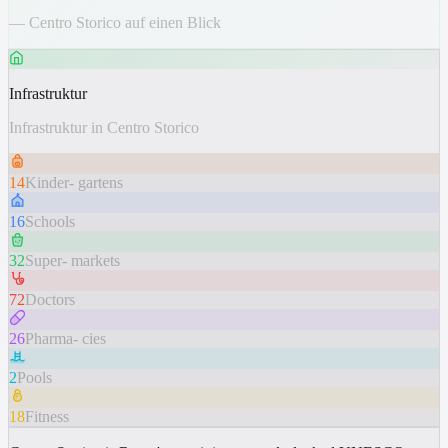
— Centro Storico auf einen Blick
Infrastruktur
Infrastruktur in Centro Storico
14
Kinder- gartens
16
Schools
32
Super- markets
72
Doctors
26
Pharma- cies
2
Pools
18
Fitness