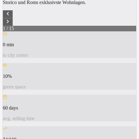
Storico und Roms exklusivste Wohnlagen.
1
/
15
0 min
to city center
10%
green space
60 days
avg. selling time