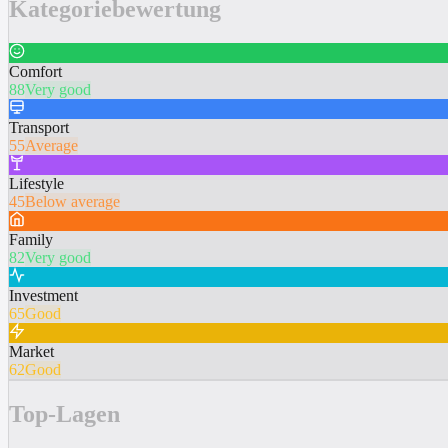
Kategoriebewertung
Comfort
88
Very good
Transport
55
Average
Lifestyle
45
Below average
Family
82
Very good
Investment
65
Good
Market
62
Good
Top-Lagen