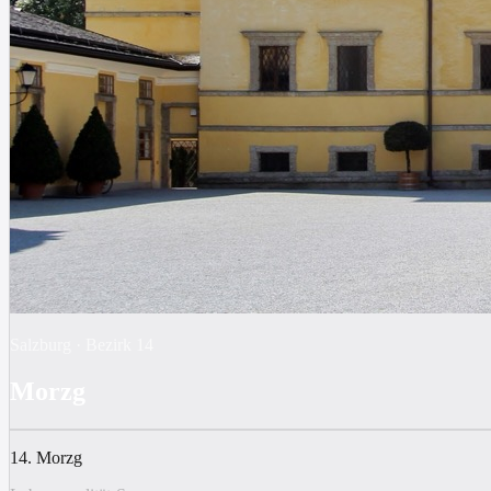
Salzburg
·
Bezirk
14
Morzg
14. Morzg