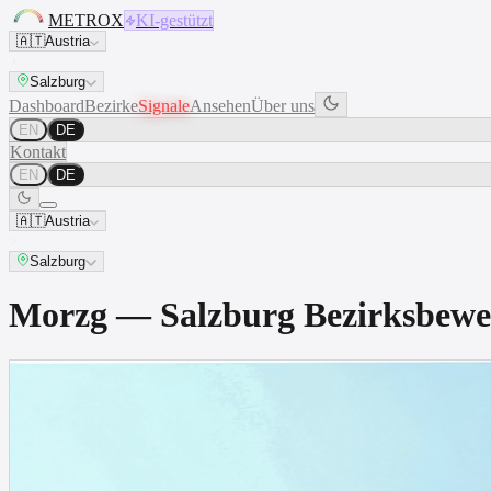
METROX
KI-gestützt
🇦🇹
Austria
Salzburg
Dashboard
Bezirke
Signale
Ansehen
Über uns
EN
DE
Kontakt
EN
DE
🇦🇹
Austria
Salzburg
Morzg — Salzburg Bezirksbew