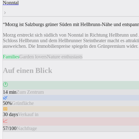
Nonntal
“
Morzg ist Salzburgs grüner Süden mit Hellbrunn-Nähe und entspan
Morzg erstreckt sich südlich von Nonntal in Richtung Hellbrunn und
Schloss Hellbrunn und dem Hellbrunner Steintheater macht es attrakt
ausweichen. Die Immobilienpreise spiegeln den Grünpremium wider.
Families
Garden lovers
Nature enthusiasts
Auf einen Blick
🕐
14 min
Zum Zentrum
🌿
50%
Grünfläche
📅
30 days
Verkauf in
📈
57/100
Nachfrage