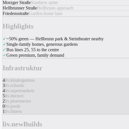
Morzger Straße
Southern spine
Hellbrunner Straße
Hellbrunn approach
Friedensstraße
Garden-home lane
Highlights
✓
~50% green — Hellbrunn park & Steintheater nearby
✓
Single-family homes, generous gardens
✓
Bus lines 25, 55 to the centre
✓
Green premium, family demand
Infrastruktur
4
liv.kindergartens
3
liv.schools
4
liv.supermarkets
5
liv.doctors
2
liv.pharmacies
0
liv.pools
1
liv.fitness
liv.newBuilds