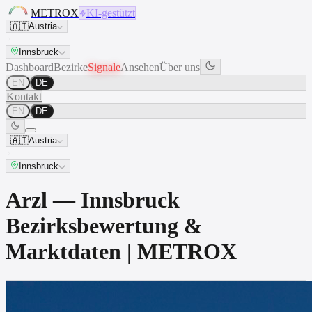
METROX
KI-gestützt
🇦🇹
Austria
Innsbruck
Dashboard
Bezirke
Signale
Ansehen
Über uns
EN
DE
Kontakt
EN
DE
🇦🇹
Austria
Innsbruck
Arzl — Innsbruck
Bezirksbewertung &
Marktdaten | METROX