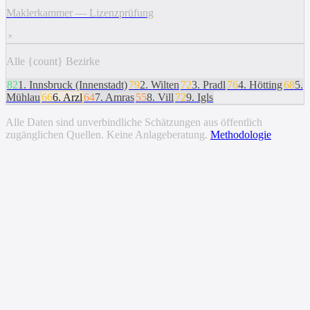
Maklerkammer — Lizenzprüfung
Alle {count} Bezirke
82
1
.
Innsbruck (Innenstadt)
79
2
.
Wilten
72
3
.
Pradl
76
4
.
Hötting
68
5
.
Mühlau
66
6
.
Arzl
64
7
.
Amras
55
8
.
Vill
72
9
.
Igls
Alle Daten sind unverbindliche Schätzungen aus öffentlich
zugänglichen Quellen. Keine Anlageberatung.
Methodologie