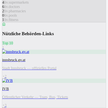
4
liv.supermarkets
6
liv.doctors
2
liv.pharmacies
0
liv.pools
1
liv.fitness
Nützliche Behörden-Links
Top 10
1
innsbruck.gv.at
Stadt Innsbruck — offizielles Portal
2
IVB
Öffentlicher Verkehr — Tram, Bus, Tickets
3