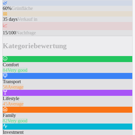
🌿
60%
Grünfläche
📅
35 days
Verkauf in
📈
15/100
Nachfrage
Kategoriebewertung
Comfort
84
Very good
Transport
58
Average
Lifestyle
45
Average
Family
82
Very good
Investment