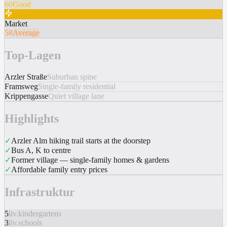
60
Good
Market
58
Average
Top-Lagen
Arzler Straße
Suburban spine
Framsweg
Single-family residential
Krippengasse
Quiet village lane
Highlights
✓
Arzler Alm hiking trail starts at the doorstep
✓
Bus A, K to centre
✓
Former village — single-family homes & gardens
✓
Affordable family entry prices
Infrastruktur
5
liv.kindergartens
3
liv.schools