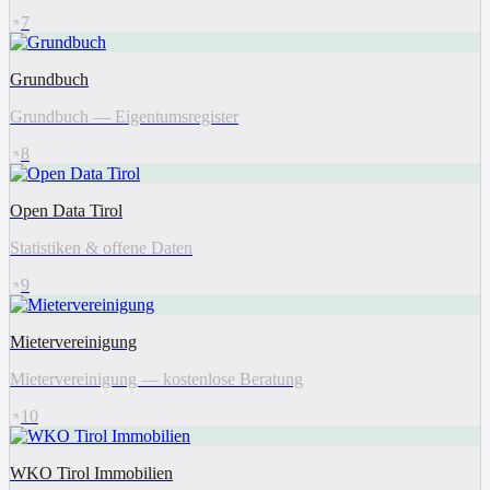
7
Grundbuch
Grundbuch — Eigentumsregister
8
Open Data Tirol
Statistiken & offene Daten
9
Mietervereinigung
Mietervereinigung — kostenlose Beratung
10
WKO Tirol Immobilien