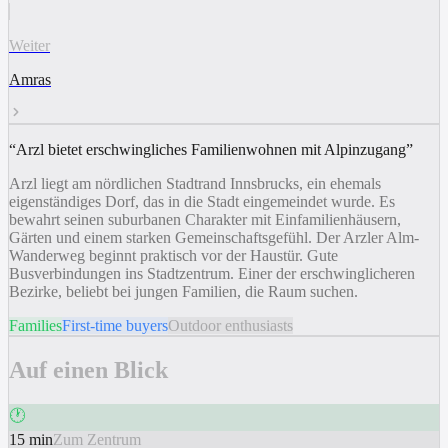
Weiter
Amras
“
Arzl bietet erschwingliches Familienwohnen mit Alpinzugang
”
Arzl liegt am nördlichen Stadtrand Innsbrucks, ein ehemals
eigenständiges Dorf, das in die Stadt eingemeindet wurde. Es
bewahrt seinen suburbanen Charakter mit Einfamilienhäusern,
Gärten und einem starken Gemeinschaftsgefühl. Der Arzler Alm-
Wanderweg beginnt praktisch vor der Haustür. Gute
Busverbindungen ins Stadtzentrum. Einer der erschwinglicheren
Bezirke, beliebt bei jungen Familien, die Raum suchen.
Families
First-time buyers
Outdoor enthusiasts
Auf einen Blick
🕐
15 min
Zum Zentrum