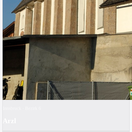
Innsbruck
·
Bezirk
6
Arzl