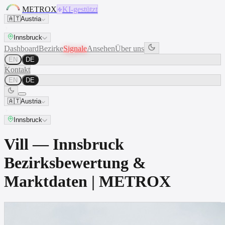
METROX
KI-gestützt
🇦🇹
Austria
Innsbruck
Dashboard
Bezirke
Signale
Ansehen
Über uns
EN
DE
Kontakt
EN
DE
🇦🇹
Austria
Innsbruck
Vill — Innsbruck
Bezirksbewertung &
Marktdaten | METROX