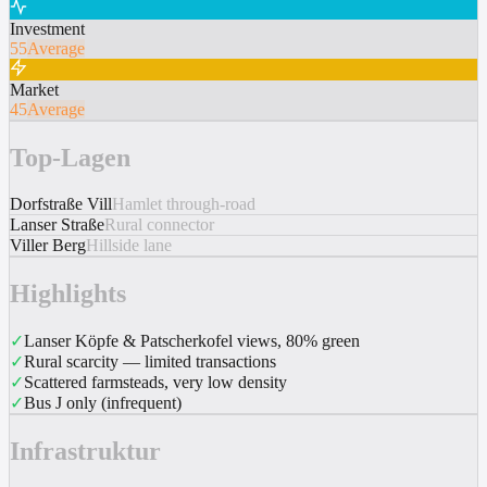
Investment
55
Average
Market
45
Average
Top-Lagen
Dorfstraße Vill
Hamlet through-road
Lanser Straße
Rural connector
Viller Berg
Hillside lane
Highlights
✓
Lanser Köpfe & Patscherkofel views, 80% green
✓
Rural scarcity — limited transactions
✓
Scattered farmsteads, very low density
✓
Bus J only (infrequent)
Infrastruktur