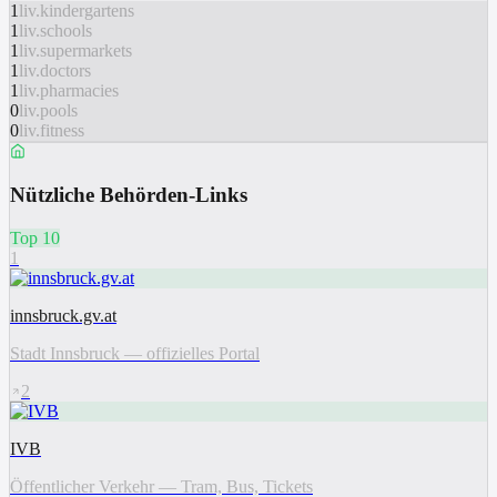
1
liv.kindergartens
1
liv.schools
1
liv.supermarkets
1
liv.doctors
1
liv.pharmacies
0
liv.pools
0
liv.fitness
Nützliche Behörden-Links
Top 10
1
innsbruck.gv.at
Stadt Innsbruck — offizielles Portal
2
IVB
Öffentlicher Verkehr — Tram, Bus, Tickets