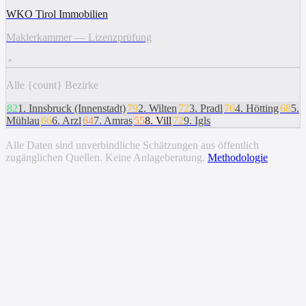
WKO Tirol Immobilien
Maklerkammer — Lizenzprüfung
Alle {count} Bezirke
82
1
.
Innsbruck (Innenstadt)
79
2
.
Wilten
72
3
.
Pradl
76
4
.
Hötting
68
5
.
Mühlau
66
6
.
Arzl
64
7
.
Amras
55
8
.
Vill
72
9
.
Igls
Alle Daten sind unverbindliche Schätzungen aus öffentlich
zugänglichen Quellen. Keine Anlageberatung.
Methodologie