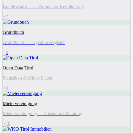
Bundesstatistik — Wohnen & Bevölkerung
7
Grundbuch
Grundbuch — Eigentumsregister
8
Open Data Tirol
Statistiken & offene Daten
9
Mietervereinigung
Mietervereinigung — kostenlose Beratung
10