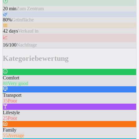
🕐
20 min
Zum Zentrum
🌿
80%
Grünfläche
📅
42 days
Verkauf in
📈
16/100
Nachfrage
Kategoriebewertung
Comfort
88
Very good
Transport
35
Poor
Lifestyle
25
Poor
Family
55
Average