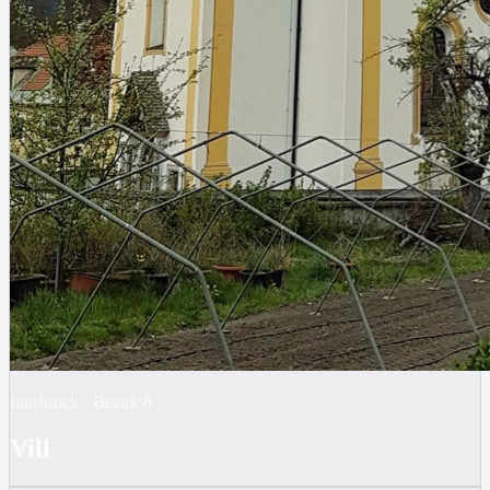
Innsbruck
·
Bezirk
8
Vill