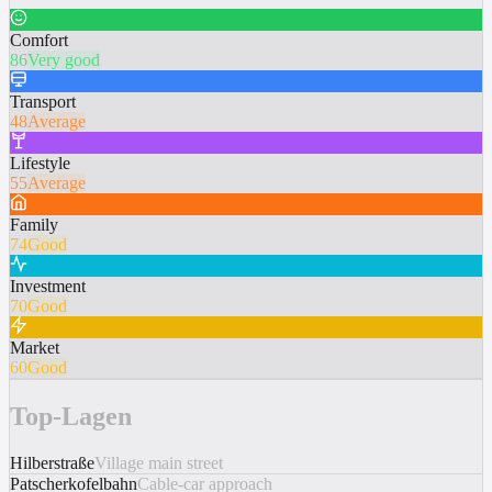
Comfort
86
Very good
Transport
48
Average
Lifestyle
55
Average
Family
74
Good
Investment
70
Good
Market
60
Good
Top-Lagen
Hilberstraße
Village main street
Patscherkofelbahn
Cable-car approach