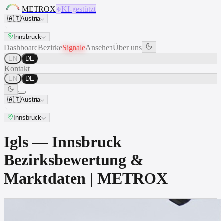
METROX
KI-gestützt
🇦🇹
Austria
Innsbruck
Dashboard
Bezirke
Signale
Ansehen
Über uns
EN
DE
Kontakt
EN
DE
🇦🇹
Austria
Innsbruck
Igls — Innsbruck
Bezirksbewertung &
Marktdaten | METROX