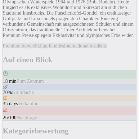
Olympischen Winterspiele 1964 und 1976 (Bob, Rodeln). Heute
fungiert es als exklusives Wohndorf und Skiresort am südlichen
Stadtrand Innsbrucks. Die Patscherkofel-Gondel, ein erstklassiger
Golfplatz und Luxushotels prägen den Charakter. Eine eng
verbundene Gemeinschaft mit ausgezeichneten Schulen und einem
Ortszentrum, das traditionelle Tiroler Architektur bewahrt.
Premium-Preise spiegeln Exklusivität und olympisches Erbe wider.
Premium buyers
Skiing families
International residents
Auf einen Blick
🕐
18 min
Zum Zentrum
🌿
70%
Grünfläche
📅
35 days
Verkauf in
📈
26/100
Nachfrage
Kategoriebewertung