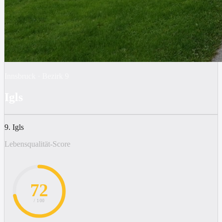
Innsbruck
·
Bezirk
9
Igls
9. Igls
Lebensqualität-Score
72
/ 100