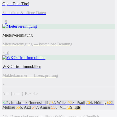
Open Data Tirol
Statistiken & offene Daten
9
Mietervereinigung
Mietervereinigung — kostenlose Beratung
10
WKO Tirol Immobilien
Maklerkammer — Lizenzprüfung
Alle {count} Bezirke
82
1
.
Innsbruck (Innenstadt)
79
2
.
Wilten
72
3
.
Pradl
76
4
.
Hötting
68
5
.
Mühlau
66
6
.
Arzl
64
7
.
Amras
55
8
.
Vill
72
9
.
Igls
Alle Daten sind unverbindliche Schätzungen aus öffentlich