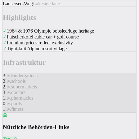
Lansersee-Weg
Lakeside lane
Highlights
✓
1964 & 1976 Olympic bobsled/luge heritage
✓
Patscherkofel cable car + golf course
✓
Premium prices reflect exclusivity
✓
Tight-knit Alpine resort village
Infrastruktur
3
liv.kindergartens
2
liv.schools
2
liv.supermarkets
3
liv.doctors
1
liv.pharmacies
0
liv.pools
1
liv.fitness
Nützliche Behörden-Links