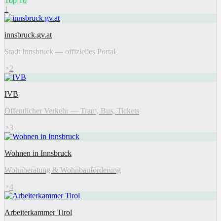
Top 10
1
innsbruck.gv.at
Stadt Innsbruck — offizielles Portal
2
IVB
Öffentlicher Verkehr — Tram, Bus, Tickets
3
Wohnen in Innsbruck
Wohnberatung & Wohnbauförderung
4
Arbeiterkammer Tirol