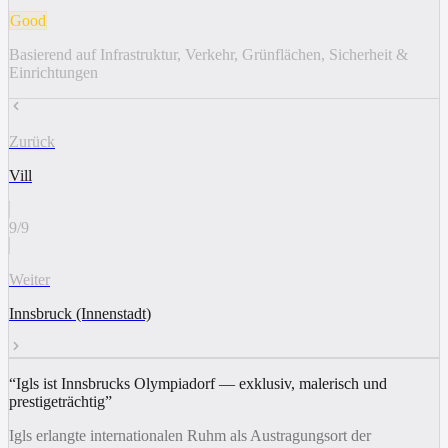
Good
Basierend auf Infrastruktur, Verkehr, Grünflächen, Sicherheit &
Einrichtungen
Zurück
Vill
9
/
9
Weiter
Innsbruck (Innenstadt)
“
Igls ist Innsbrucks Olympiadorf — exklusiv, malerisch und
prestigeträchtig
”
Igls erlangte internationalen Ruhm als Austragungsort der