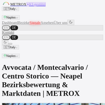
METROX
KI-gestützt
🇮🇹
Italy
Naples
Dashboard
Bezirke
Signale
Ansehen
Über uns
EN
DE
Kontakt
EN
DE
🇮🇹
Italy
Naples
Avvocata / Montecalvario /
Centro Storico — Neapel
Bezirksbewertung &
Marktdaten | METROX