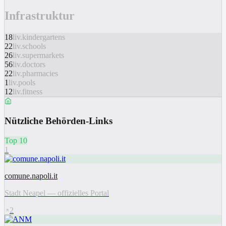
Infrastruktur
18
liv.kindergartens
22
liv.schools
26
liv.supermarkets
56
liv.doctors
22
liv.pharmacies
1
liv.pools
12
liv.fitness
Nützliche Behörden-Links
Top 10
1
comune.napoli.it
Stadt Neapel — offizielles Portal
2