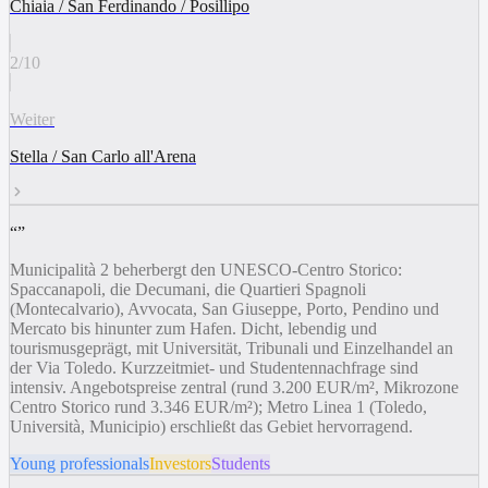
Chiaia / San Ferdinando / Posillipo
2
/
10
Weiter
Stella / San Carlo all'Arena
“
”
Municipalità 2 beherbergt den UNESCO-Centro Storico:
Spaccanapoli, die Decumani, die Quartieri Spagnoli
(Montecalvario), Avvocata, San Giuseppe, Porto, Pendino und
Mercato bis hinunter zum Hafen. Dicht, lebendig und
tourismusgeprägt, mit Universität, Tribunali und Einzelhandel an
der Via Toledo. Kurzzeitmiet- und Studentennachfrage sind
intensiv. Angebotspreise zentral (rund 3.200 EUR/m², Mikrozone
Centro Storico rund 3.346 EUR/m²); Metro Linea 1 (Toledo,
Università, Municipio) erschließt das Gebiet hervorragend.
Young professionals
Investors
Students