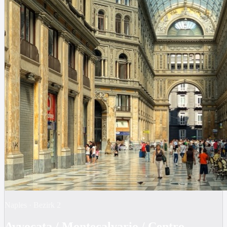
Naples
·
Bezirk
2
Avvocata / Montecalvario / Centro