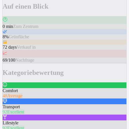
Auf einen Blick
🕐
0 min
Zum Zentrum
🌿
8%
Grünfläche
📅
72 days
Verkauf in
📈
69/100
Nachfrage
Kategoriebewertung
Comfort
48
Average
Transport
92
Excellent
Lifestyle
92
Excellent