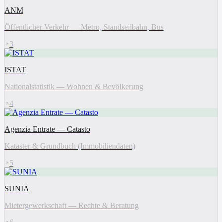
ANM
Öffentlicher Verkehr — Metro, Standseilbahn, Bus
3
ISTAT
Nationalstatistik — Wohnen & Bevölkerung
4
Agenzia Entrate — Catasto
Kataster & Grundbuch (Immobiliendaten)
5
SUNIA
Mietergewerkschaft — Rechte & Beratung