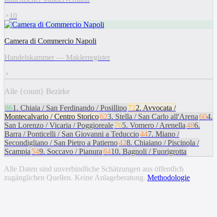
10
Camera di Commercio Napoli
Handelskammer — Maklerregister
Alle {count} Bezirke
86
1
.
Chiaia / San Ferdinando / Posillipo
72
2
.
Avvocata /
Montecalvario / Centro Storico
62
3
.
Stella / San Carlo all'Arena
60
4
.
San Lorenzo / Vicaria / Poggioreale
76
5
.
Vomero / Arenella
48
6
.
Barra / Ponticelli / San Giovanni a Teduccio
44
7
.
Miano /
Secondigliano / San Pietro a Patierno
42
8
.
Chiaiano / Piscinola /
Scampia
54
9
.
Soccavo / Pianura
64
10
.
Bagnoli / Fuorigrotta
Alle Daten sind unverbindliche Schätzungen aus öffentlich
zugänglichen Quellen. Keine Anlageberatung.
Methodologie