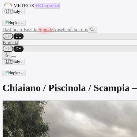
METROX
KI-gestützt
🇮🇹
Italy
Naples
Dashboard
Bezirke
Signale
Ansehen
Über uns
EN
DE
Kontakt
EN
DE
🇮🇹
Italy
Naples
Chiaiano / Piscinola / Scamp