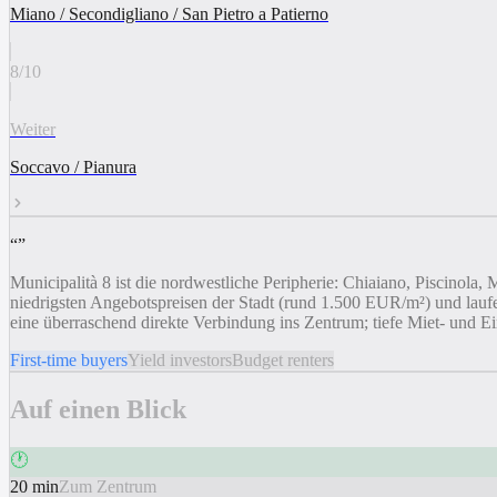
Miano / Secondigliano / San Pietro a Patierno
8
/
10
Weiter
Soccavo / Pianura
“
”
Municipalità 8 ist die nordwestliche Peripherie: Chiaiano, Piscino
niedrigsten Angebotspreisen der Stadt (rund 1.500 EUR/m²) und laufen
eine überraschend direkte Verbindung ins Zentrum; tiefe Miet- und Ei
First-time buyers
Yield investors
Budget renters
Auf einen Blick
🕐
20 min
Zum Zentrum