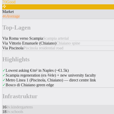
70
Good
Market
46
Average
Top-Lagen
Via Roma verso Scampia
Scampia arterial
Via Vittorio Emanuele (Chiaiano)
Chiaiano spine
Via Piscinola
Piscinola residential road
Highlights
✓
Lowest asking €/m² in Naples (~€1.5k)
✓
Scampia regeneration (ex-Vele) + new university faculty
✓
Metro Linea 1 (Piscinola, Chiaiano) — direct centre link
✓
Bosco di Chiaiano green edge
Infrastruktur
16
liv.kindergartens
18
liv.schools