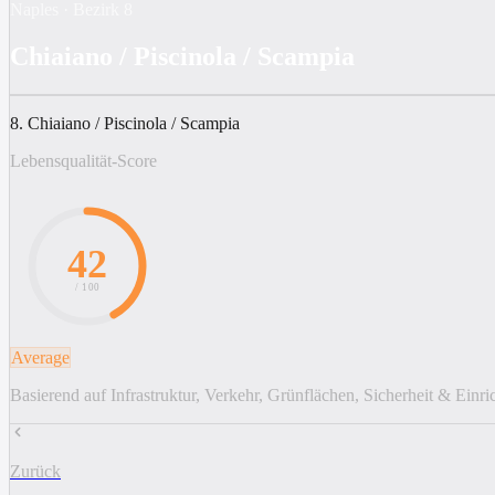
Naples
·
Bezirk
8
Chiaiano / Piscinola / Scampia
8. Chiaiano / Piscinola / Scampia
Lebensqualität-Score
42
/ 100
Average
Basierend auf Infrastruktur, Verkehr, Grünflächen, Sicherheit & Einr
Zurück