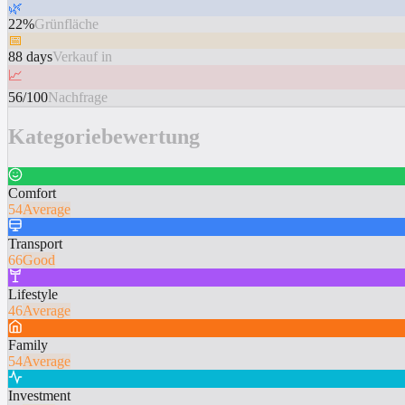
🌿
22%
Grünfläche
📅
88 days
Verkauf in
📈
56/100
Nachfrage
Kategoriebewertung
Comfort
54
Average
Transport
66
Good
Lifestyle
46
Average
Family
54
Average
Investment