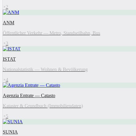
2
ANM
Öffentlicher Verkehr — Metro, Standseilbahn, Bus
3
ISTAT
Nationalstatistik — Wohnen & Bevölkerung
4
Agenzia Entrate — Catasto
Kataster & Grundbuch (Immobiliendaten)
5
SUNIA