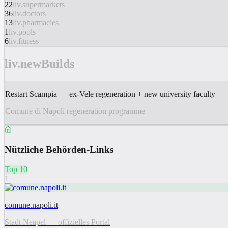
22
liv.supermarkets
36
liv.doctors
13
liv.pharmacies
1
liv.pools
6
liv.fitness
liv.newBuilds
Restart Scampia — ex-Vele regeneration + new university faculty
Comune di Napoli regeneration programme
Nützliche Behörden-Links
Top 10
1
comune.napoli.it
Stadt Neapel — offizielles Portal