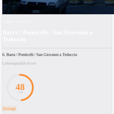
Naples
·
Bezirk
6
Barra / Ponticelli / San Giovanni a
Teduccio
6. Barra / Ponticelli / San Giovanni a Teduccio
Lebensqualität-Score
48
/ 100
Average