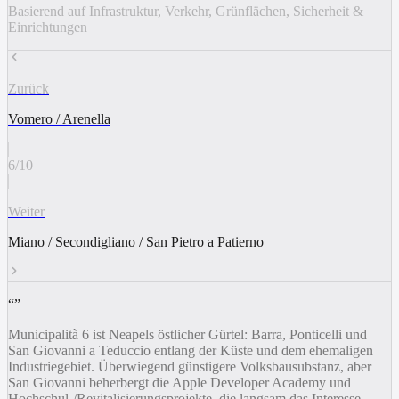
Basierend auf Infrastruktur, Verkehr, Grünflächen, Sicherheit &
Einrichtungen
Zurück
Vomero / Arenella
6
/
10
Weiter
Miano / Secondigliano / San Pietro a Patierno
“
”
Municipalità 6 ist Neapels östlicher Gürtel: Barra, Ponticelli und
San Giovanni a Teduccio entlang der Küste und dem ehemaligen
Industriegebiet. Überwiegend günstigere Volksbausubstanz, aber
San Giovanni beherbergt die Apple Developer Academy und
Hochschul-/Revitalisierungsprojekte, die langsam das Interesse