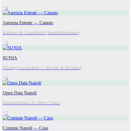
4
Agenzia Entrate — Catasto
Kataster & Grundbuch (Immobiliendaten)
5
SUNIA
Mietergewerkschaft — Rechte & Beratung
6
Open Data Napoli
Stadtstatistiken & offene Daten
7
Comune Napoli — Casa