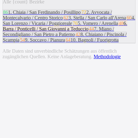
Alle {count} Bezirke
86
1
.
Chiaia / San Ferdinando / Posillipo
72
2
.
Avvocata /
Montecalvario / Centro Storico
62
3
.
Stella / San Carlo all'Arena
60
4
.
San Lorenzo / Vicaria / Poggioreale
76
5
.
Vomero / Arenella
48
6
.
Barra / Ponticelli / San Giovanni a Teduccio
44
7
.
Miano /
Secondigliano / San Pietro a Patierno
42
8
.
Chiaiano / Piscinola /
Scampia
54
9
.
Soccavo / Pianura
64
10
.
Bagnoli / Fuorigrotta
Alle Daten sind unverbindliche Schätzungen aus öffentlich
zugänglichen Quellen. Keine Anlageberatung.
Methodologie