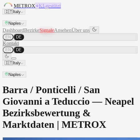
METROX
KI-gestützt
🇮🇹
Italy
Naples
Dashboard
Bezirke
Signale
Ansehen
Über uns
EN
DE
Kontakt
EN
DE
🇮🇹
Italy
Naples
Barra / Ponticelli / San
Giovanni a Teduccio — Neapel
Bezirksbewertung &
Marktdaten | METROX