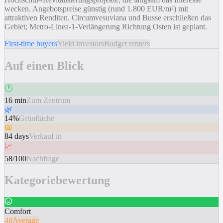
wecken. Angebotspreise günstig (rund 1.800 EUR/m²) mit
attraktiven Renditen. Circumvesuviana und Busse erschließen das
Gebiet; Metro-Linea-1-Verlängerung Richtung Osten ist geplant.
First-time buyers
Yield investors
Budget renters
Auf einen Blick
🕐
16 min
Zum Zentrum
🌿
14%
Grünfläche
📅
84 days
Verkauf in
📈
58/100
Nachfrage
Kategoriebewertung
Comfort
48
Average