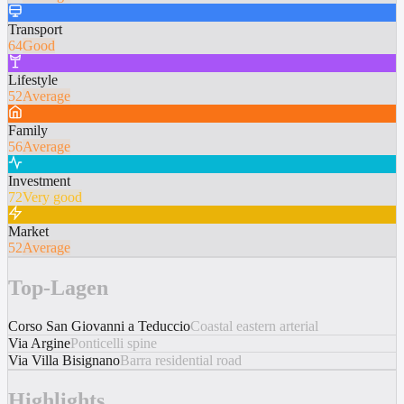
Transport
64
Good
Lifestyle
52
Average
Family
56
Average
Investment
72
Very good
Market
52
Average
Top-Lagen
Corso San Giovanni a Teduccio
Coastal eastern arterial
Via Argine
Ponticelli spine
Via Villa Bisignano
Barra residential road
Highlights