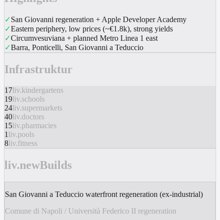
✓
San Giovanni regeneration + Apple Developer Academy
✓
Eastern periphery, low prices (~€1.8k), strong yields
✓
Circumvesuviana + planned Metro Linea 1 east
✓
Barra, Ponticelli, San Giovanni a Teduccio
Infrastruktur
17
liv.kindergartens
19
liv.schools
24
liv.supermarkets
40
liv.doctors
15
liv.pharmacies
1
liv.pools
8
liv.fitness
liv.newBuilds
San Giovanni a Teduccio waterfront regeneration (ex-industrial)
Comune di Napoli / Università Federico II regeneration