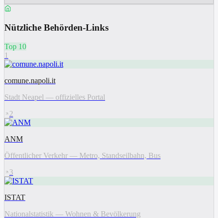
Nützliche Behörden-Links
Top 10
1
comune.napoli.it
Stadt Neapel — offizielles Portal
2
ANM
Öffentlicher Verkehr — Metro, Standseilbahn, Bus
3
ISTAT
Nationalstatistik — Wohnen & Bevölkerung