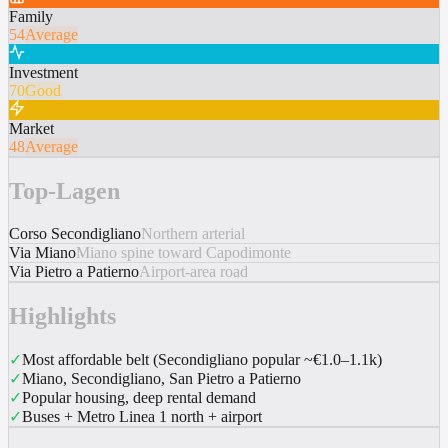
Family
54
Average
Investment
70
Good
Market
48
Average
Top-Lagen
Corso Secondigliano
Northern arterial
Via Miano
Miano spine toward Capodimonte
Via Pietro a Patierno
Airport-area road
Highlights
✓
Most affordable belt (Secondigliano popular ~€1.0–1.1k)
✓
Miano, Secondigliano, San Pietro a Patierno
✓
Popular housing, deep rental demand
✓
Buses + Metro Linea 1 north + airport