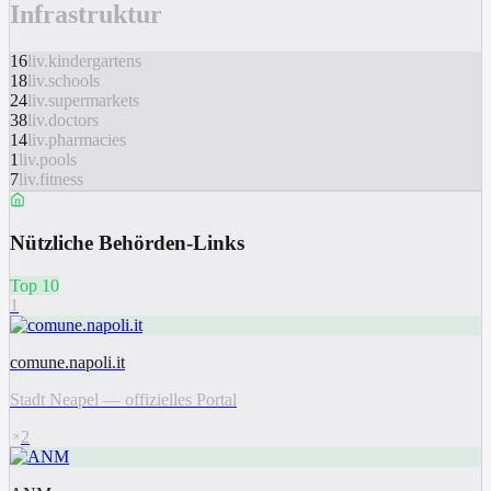
Infrastruktur
16
liv.kindergartens
18
liv.schools
24
liv.supermarkets
38
liv.doctors
14
liv.pharmacies
1
liv.pools
7
liv.fitness
Nützliche Behörden-Links
Top 10
1
comune.napoli.it
Stadt Neapel — offizielles Portal
2