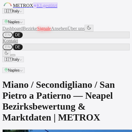
METROX
KI-gestützt
🇮🇹
Italy
Naples
Dashboard
Bezirke
Signale
Ansehen
Über uns
EN
DE
Kontakt
EN
DE
🇮🇹
Italy
Naples
Miano / Secondigliano / San
Pietro a Patierno — Neapel
Bezirksbewertung &
Marktdaten | METROX