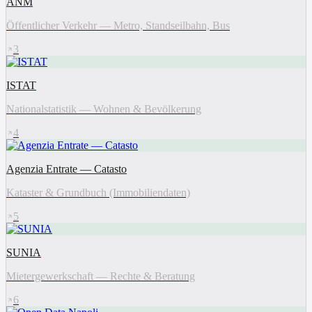
ANM
Öffentlicher Verkehr — Metro, Standseilbahn, Bus
3
ISTAT
Nationalstatistik — Wohnen & Bevölkerung
4
Agenzia Entrate — Catasto
Kataster & Grundbuch (Immobiliendaten)
5
SUNIA
Mietergewerkschaft — Rechte & Beratung
6