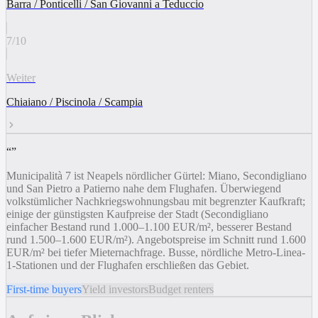
Barra / Ponticelli / San Giovanni a Teduccio
7
/
10
Weiter
Chiaiano / Piscinola / Scampia
“
”
Municipalità 7 ist Neapels nördlicher Gürtel: Miano, Secondigliano
und San Pietro a Patierno nahe dem Flughafen. Überwiegend
volkstümlicher Nachkriegswohnungsbau mit begrenzter Kaufkraft;
einige der günstigsten Kaufpreise der Stadt (Secondigliano
einfacher Bestand rund 1.000–1.100 EUR/m², besserer Bestand
rund 1.500–1.600 EUR/m²). Angebotspreise im Schnitt rund 1.600
EUR/m² bei tiefer Mieternachfrage. Busse, nördliche Metro-Linea-
1-Stationen und der Flughafen erschließen das Gebiet.
First-time buyers
Yield investors
Budget renters