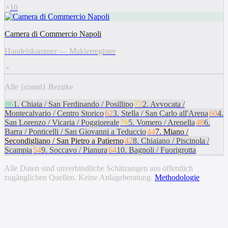
10
Camera di Commercio Napoli
Handelskammer — Maklerregister
Alle {count} Bezirke
86
1
.
Chiaia / San Ferdinando / Posillipo
72
2
.
Avvocata /
Montecalvario / Centro Storico
62
3
.
Stella / San Carlo all'Arena
60
4
.
San Lorenzo / Vicaria / Poggioreale
76
5
.
Vomero / Arenella
48
6
.
Barra / Ponticelli / San Giovanni a Teduccio
44
7
.
Miano /
Secondigliano / San Pietro a Patierno
42
8
.
Chiaiano / Piscinola /
Scampia
54
9
.
Soccavo / Pianura
64
10
.
Bagnoli / Fuorigrotta
Alle Daten sind unverbindliche Schätzungen aus öffentlich
zugänglichen Quellen. Keine Anlageberatung.
Methodologie