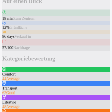
Auf einen Blick
🕐
18 min
Zum Zentrum
🌿
12%
Grünfläche
📅
86 days
Verkauf in
📈
57/100
Nachfrage
Kategoriebewertung
Comfort
44
Average
Transport
62
Good
Lifestyle
48
Average