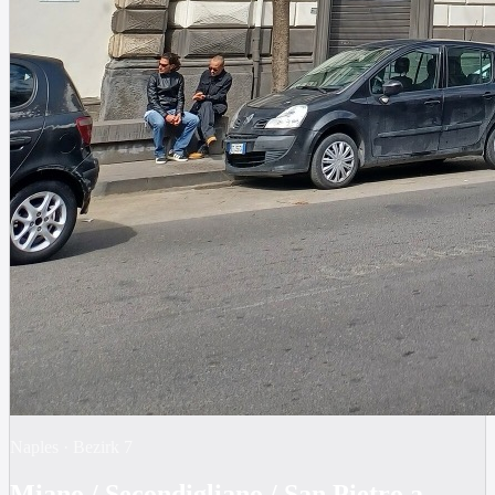
Naples
·
Bezirk
7
Miano / Secondigliano / San Pietro a