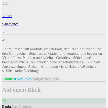
3
/
21
Weiter
Salamanca
“
”
Retiro umschließt Madrids großen Park, den Rand des Prado und
den Königlichen Botanischen Garten und verankert die begehrten
Viertel Ibiza, Pacífico und Adelfas. Gründerzeitblöcke und
baumgesäumte Alleen erzielen hohe Angebotspreise (~€7.759/m²).
Ausgezeichnete U-Bahn-Anbindung via L1/L2/L6/L9 sichert
stabile, starke Nachfrage.
Families
Executives
Long-term buyers
Auf einen Blick
🕐
9 min
Zum Zentrum