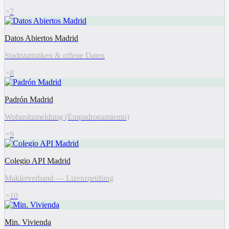
7
Datos Abiertos Madrid
Stadtstatistiken & offene Daten
8
Padrón Madrid
Wohnsitzmeldung (Empadronamiento)
9
Colegio API Madrid
Maklerverband — Lizenzprüfung
10
Min. Vivienda