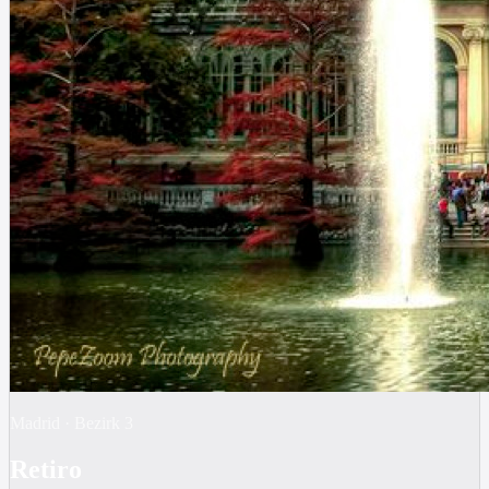
Madrid
·
Bezirk
3
Retiro