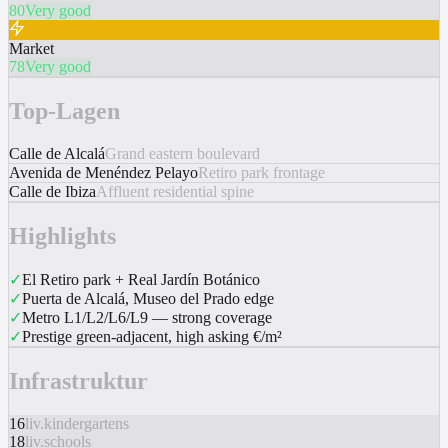
80
Very good
Market
78
Very good
Top-Lagen
Calle de Alcalá
Grand eastern boulevard
Avenida de Menéndez Pelayo
Retiro park frontage
Calle de Ibiza
Affluent residential spine
Highlights
✓
El Retiro park + Real Jardín Botánico
✓
Puerta de Alcalá, Museo del Prado edge
✓
Metro L1/L2/L6/L9 — strong coverage
✓
Prestige green-adjacent, high asking €/m²
Infrastruktur
16
liv.kindergartens
18
liv.schools