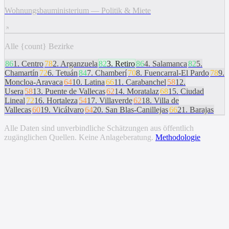
Wohnungsbauministerium — Politik & Miete
Alle {count} Bezirke
86
1
.
Centro
78
2
.
Arganzuela
82
3
.
Retiro
86
4
.
Salamanca
82
5
.
Chamartín
72
6
.
Tetuán
84
7
.
Chamberí
70
8
.
Fuencarral-El Pardo
78
9
.
Moncloa-Aravaca
64
10
.
Latina
66
11
.
Carabanchel
58
12
.
Usera
58
13
.
Puente de Vallecas
62
14
.
Moratalaz
68
15
.
Ciudad
Lineal
72
16
.
Hortaleza
54
17
.
Villaverde
62
18
.
Villa de
Vallecas
60
19
.
Vicálvaro
64
20
.
San Blas-Canillejas
66
21
.
Barajas
Alle Daten sind unverbindliche Schätzungen aus öffentlich
zugänglichen Quellen. Keine Anlageberatung.
Methodologie