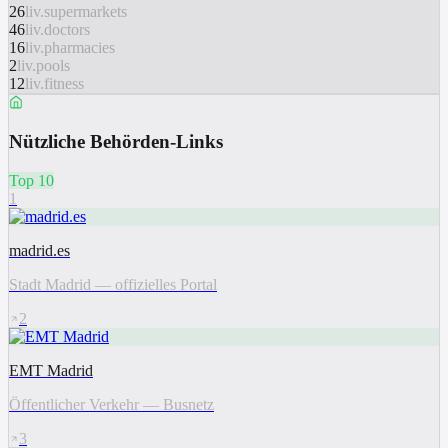
26
liv.supermarkets
46
liv.doctors
16
liv.pharmacies
2
liv.pools
12
liv.fitness
Nützliche Behörden-Links
Top 10
1
madrid.es
Stadt Madrid — offizielles Portal
2
EMT Madrid
Öffentlicher Verkehr — Busnetz
3