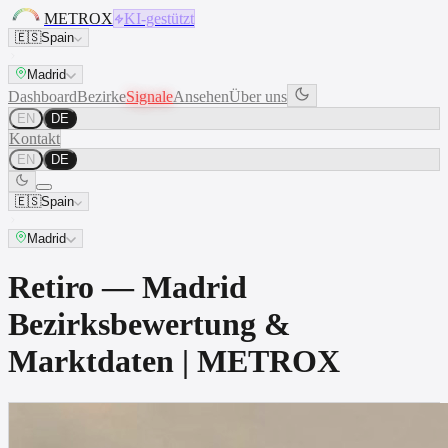
METROX
KI-gestützt
🇪🇸
Spain
Madrid
Dashboard
Bezirke
Signale
Ansehen
Über uns
EN
DE
Kontakt
EN
DE
🇪🇸
Spain
Madrid
Retiro — Madrid
Bezirksbewertung &
Marktdaten | METROX