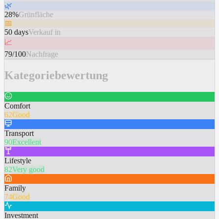
🌿
28%
Grünfläche
📅
50 days
Verkauf in
📈
79/100
Nachfrage
Kategoriebewertung
Comfort
62
Good
Transport
90
Excellent
Lifestyle
82
Very good
Family
74
Good
Investment