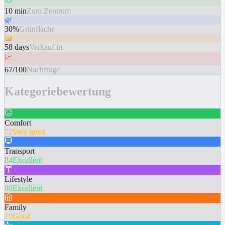
10 min
Zum Zentrum
🌿
30%
Grünfläche
📅
58 days
Verkauf in
📈
67/100
Nachfrage
Kategoriebewertung
Comfort
72
Very good
Transport
84
Excellent
Lifestyle
80
Excellent
Family
70
Good