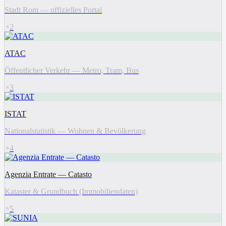
Stadt Rom — offizielles Portal
2
ATAC
Öffentlicher Verkehr — Metro, Tram, Bus
3
ISTAT
Nationalstatistik — Wohnen & Bevölkerung
4
Agenzia Entrate — Catasto
Kataster & Grundbuch (Immobiliendaten)
5