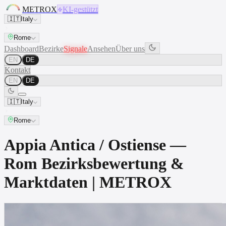
METROX
KI-gestützt
🇮🇹
Italy
Rome
Dashboard
Bezirke
Signale
Ansehen
Über uns
EN
DE
Kontakt
EN
DE
🇮🇹
Italy
Rome
Appia Antica / Ostiense —
Rom Bezirksbewertung &
Marktdaten | METROX