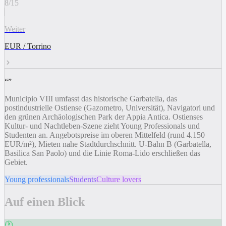
8
/
15
Weiter
EUR / Torrino
“
”
Municipio VIII umfasst das historische Garbatella, das
postindustrielle Ostiense (Gazometro, Universität), Navigatori und
den grünen Archäologischen Park der Appia Antica. Ostienses
Kultur- und Nachtleben-Szene zieht Young Professionals und
Studenten an. Angebotspreise im oberen Mittelfeld (rund 4.150
EUR/m²), Mieten nahe Stadtdurchschnitt. U-Bahn B (Garbatella,
Basilica San Paolo) und die Linie Roma-Lido erschließen das
Gebiet.
Young professionals
Students
Culture lovers
Auf einen Blick
🕐