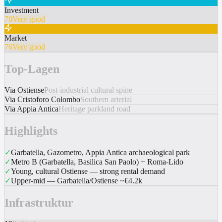
Investment
78
Very good
Market
76
Very good
Top-Lagen
Via Ostiense
Post-industrial cultural spine
Via Cristoforo Colombo
Southern arterial
Via Appia Antica
Heritage parkland road
Highlights
✓
Garbatella, Gazometro, Appia Antica archaeological park
✓
Metro B (Garbatella, Basilica San Paolo) + Roma-Lido
✓
Young, cultural Ostiense — strong rental demand
✓
Upper-mid — Garbatella/Ostiense ~€4.2k
Infrastruktur