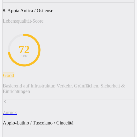
8. Appia Antica / Ostiense
Lebensqualität-Score
72
/ 100
Good
Basierend auf Infrastruktur, Verkehr, Grünflächen, Sicherheit &
Einrichtungen
Zurück
Appio-Latino / Tuscolano / Cinecittà