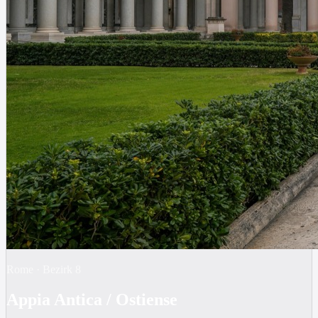
Rome
·
Bezirk
8
Appia Antica / Ostiense