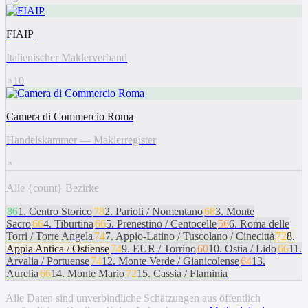
FIAIP
Italienischer Maklerverband
10
Camera di Commercio Roma
Handelskammer — Maklerregister
Alle {count} Bezirke
86
1
.
Centro Storico
78
2
.
Parioli / Nomentano
68
3
.
Monte
Sacro
66
4
.
Tiburtina
66
5
.
Prenestino / Centocelle
56
6
.
Roma delle
Torri / Torre Angela
74
7
.
Appio-Latino / Tuscolano / Cinecittà
72
8
.
Appia Antica / Ostiense
74
9
.
EUR / Torrino
60
10
.
Ostia / Lido
66
11
.
Arvalia / Portuense
74
12
.
Monte Verde / Gianicolense
64
13
.
Aurelia
66
14
.
Monte Mario
72
15
.
Cassia / Flaminia
Alle Daten sind unverbindliche Schätzungen aus öffentlich