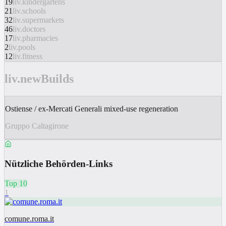
19
liv.kindergartens
21
liv.schools
32
liv.supermarkets
46
liv.doctors
17
liv.pharmacies
2
liv.pools
12
liv.fitness
liv.newBuilds
Ostiense / ex-Mercati Generali mixed-use regeneration
Gruppo Caltagirone
Nützliche Behörden-Links
Top 10
1
comune.roma.it