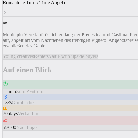
Roma delle Torri / Torre Angela
“
”
Municipio V verläuft östlich entlang der Prenestina und Casilina: Pi
auf, angeführt vom Nachtleben des trendigen Pigneto. Angebotspreis
erschließen das Gebiet.
Young creatives
Renters
Value-with-upside buyers
Auf einen Blick
🕐
11 min
Zum Zentrum
🌿
18%
Grünfläche
📅
70 days
Verkauf in
📈
59/100
Nachfrage