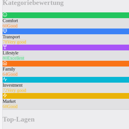
Kategoriebewertung
Comfort
60
Good
Transport
78
Very good
Lifestyle
80
Excellent
Family
64
Good
Investment
72
Very good
Market
68
Good
Top-Lagen