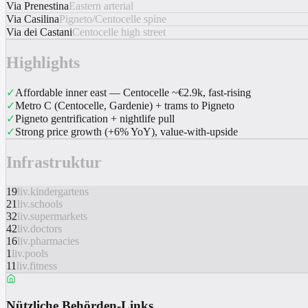
Via Prenestina
Eastern arterial
Via Casilina
Pigneto/Centocelle spine
Via dei Castani
Centocelle high street
Highlights
✓
Affordable inner east — Centocelle ~€2.9k, fast-rising
✓
Metro C (Centocelle, Gardenie) + trams to Pigneto
✓
Pigneto gentrification + nightlife pull
✓
Strong price growth (+6% YoY), value-with-upside
Infrastruktur
19
liv.kindergartens
21
liv.schools
32
liv.supermarkets
42
liv.doctors
16
liv.pharmacies
1
liv.pools
11
liv.fitness
Nützliche Behörden-Links