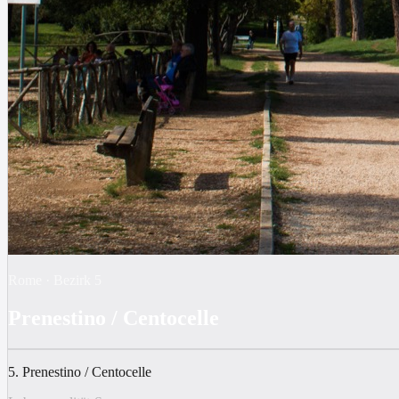
Rome
·
Bezirk
5
Prenestino / Centocelle
5. Prenestino / Centocelle