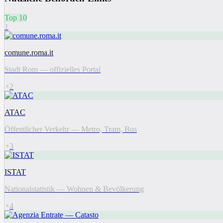
Top 10
1
comune.roma.it
Stadt Rom — offizielles Portal
2
ATAC
Öffentlicher Verkehr — Metro, Tram, Bus
3
ISTAT
Nationalstatistik — Wohnen & Bevölkerung
4