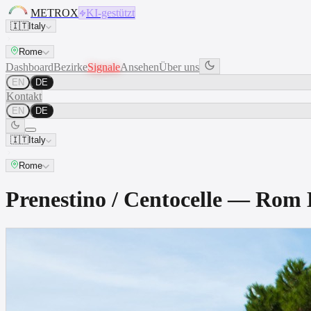
METROX
KI-gestützt
🇮🇹
Italy
Rome
Dashboard
Bezirke
Signale
Ansehen
Über uns
EN
DE
Kontakt
EN
DE
🇮🇹
Italy
Rome
Prenestino / Centocelle — Ro