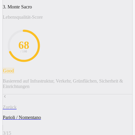
3. Monte Sacro
Lebensqualität-Score
68
/ 100
Good
Basierend auf Infrastruktur, Verkehr, Grünflächen, Sicherheit &
Einrichtungen
Zurück
Parioli / Nomentano
3
/
15