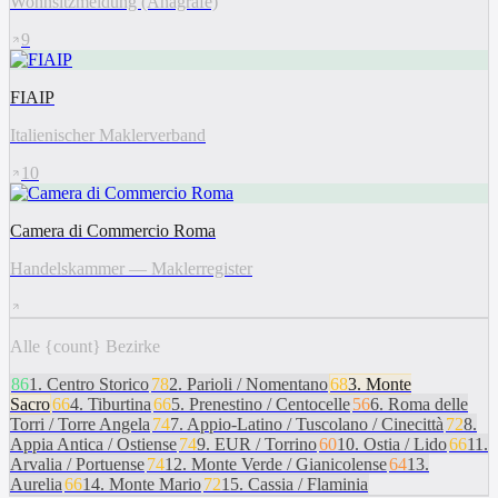
Wohnsitzmeldung (Anagrafe)
9
FIAIP
Italienischer Maklerverband
10
Camera di Commercio Roma
Handelskammer — Maklerregister
Alle {count} Bezirke
86
1
.
Centro Storico
78
2
.
Parioli / Nomentano
68
3
.
Monte
Sacro
66
4
.
Tiburtina
66
5
.
Prenestino / Centocelle
56
6
.
Roma delle
Torri / Torre Angela
74
7
.
Appio-Latino / Tuscolano / Cinecittà
72
8
.
Appia Antica / Ostiense
74
9
.
EUR / Torrino
60
10
.
Ostia / Lido
66
11
.
Arvalia / Portuense
74
12
.
Monte Verde / Gianicolense
64
13
.
Aurelia
66
14
.
Monte Mario
72
15
.
Cassia / Flaminia