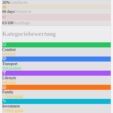
26%
Grünfläche
📅
66 days
Verkauf in
📈
63/100
Nachfrage
Kategoriebewertung
Comfort
66
Good
Transport
80
Excellent
Lifestyle
68
Good
Family
72
Very good
Investment
74
Very good