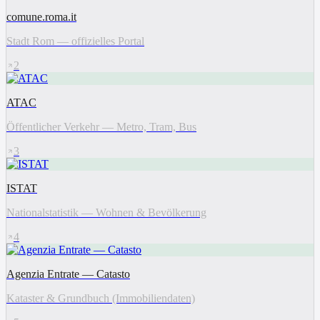
comune.roma.it
Stadt Rom — offizielles Portal
2
ATAC
Öffentlicher Verkehr — Metro, Tram, Bus
3
ISTAT
Nationalstatistik — Wohnen & Bevölkerung
4
Agenzia Entrate — Catasto
Kataster & Grundbuch (Immobiliendaten)