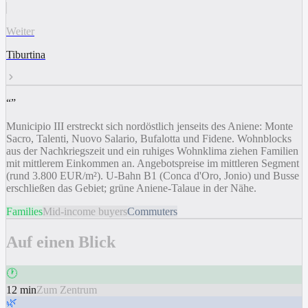
Weiter
Tiburtina
“
”
Municipio III erstreckt sich nordöstlich jenseits des Aniene: Monte
Sacro, Talenti, Nuovo Salario, Bufalotta und Fidene. Wohnblocks
aus der Nachkriegszeit und ein ruhiges Wohnklima ziehen Familien
mit mittlerem Einkommen an. Angebotspreise im mittleren Segment
(rund 3.800 EUR/m²). U-Bahn B1 (Conca d'Oro, Jonio) und Busse
erschließen das Gebiet; grüne Aniene-Talaue in der Nähe.
Families
Mid-income buyers
Commuters
Auf einen Blick
🕐
12 min
Zum Zentrum
🌿