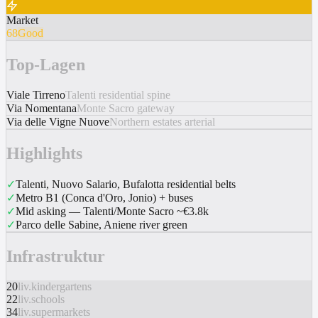
Market
68
Good
Top-Lagen
Viale Tirreno
Talenti residential spine
Via Nomentana
Monte Sacro gateway
Via delle Vigne Nuove
Northern estates arterial
Highlights
✓
Talenti, Nuovo Salario, Bufalotta residential belts
✓
Metro B1 (Conca d'Oro, Jonio) + buses
✓
Mid asking — Talenti/Monte Sacro ~€3.8k
✓
Parco delle Sabine, Aniene river green
Infrastruktur
20
liv.kindergartens
22
liv.schools
34
liv.supermarkets