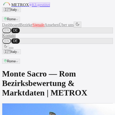
METROX
KI-gestützt
🇮🇹
Italy
Rome
Dashboard
Bezirke
Signale
Ansehen
Über uns
EN
DE
Kontakt
EN
DE
🇮🇹
Italy
Rome
Monte Sacro — Rom
Bezirksbewertung &
Marktdaten | METROX