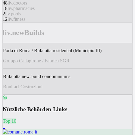
48
liv.doctors
18
liv.pharmacies
2
liv.pools
12
liv.fitness
liv.newBuilds
Porta di Roma / Bufalotta residential (Municipio III)
Gruppo Caltagirone / Fabrica SGR
Bufalotta new-build condominiums
Bonifaci Costruzioni
Nützliche Behörden-Links
Top 10
1