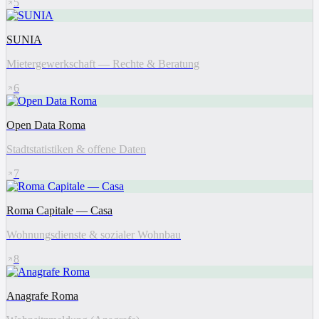
5
SUNIA
Mietergewerkschaft — Rechte & Beratung
6
Open Data Roma
Stadtstatistiken & offene Daten
7
Roma Capitale — Casa
Wohnungsdienste & sozialer Wohnbau
8
Anagrafe Roma