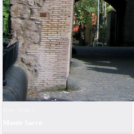
Rome
·
Bezirk
3
Monte Sacro