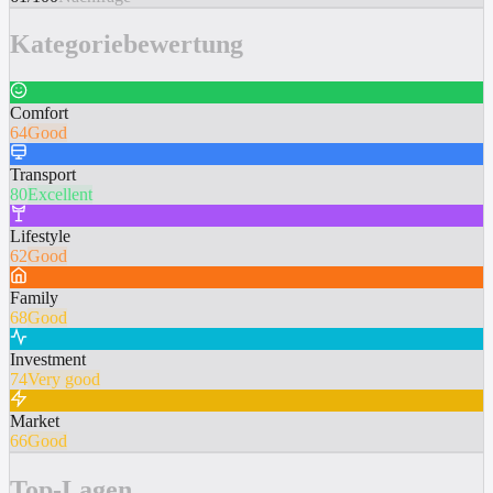
Kategoriebewertung
Comfort
64
Good
Transport
80
Excellent
Lifestyle
62
Good
Family
68
Good
Investment
74
Very good
Market
66
Good
Top-Lagen