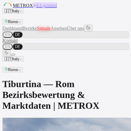
METROX
KI-gestützt
🇮🇹
Italy
Rome
Dashboard
Bezirke
Signale
Ansehen
Über uns
EN
DE
Kontakt
EN
DE
🇮🇹
Italy
Rome
Tiburtina — Rom
Bezirksbewertung &
Marktdaten | METROX