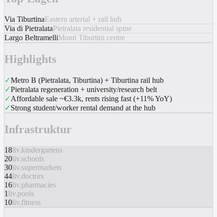
Via Tiburtina
Eastern arterial + rail hub
Via di Pietralata
Pietralata residential spine
Largo Beltramelli
Monti Tiburtini centre
Highlights
✓
Metro B (Pietralata, Tiburtina) + Tiburtina rail hub
✓
Pietralata regeneration + university/research belt
✓
Affordable sale ~€3.3k, rents rising fast (+11% YoY)
✓
Strong student/worker rental demand at the hub
Infrastruktur
18
liv.kindergartens
20
liv.schools
30
liv.supermarkets
44
liv.doctors
16
liv.pharmacies
1
liv.pools
10
liv.fitness