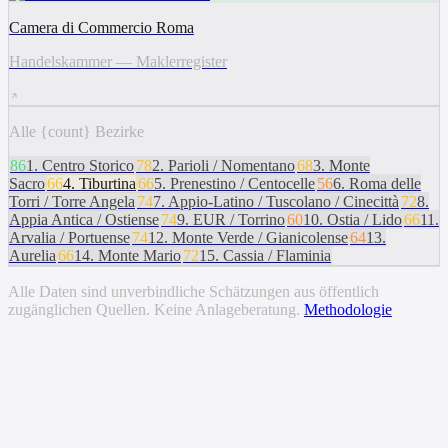
Camera di Commercio Roma
Handelskammer — Maklerregister
Alle {count} Bezirke
86
1
.
Centro Storico
78
2
.
Parioli / Nomentano
68
3
.
Monte
Sacro
66
4
.
Tiburtina
66
5
.
Prenestino / Centocelle
56
6
.
Roma delle
Torri / Torre Angela
74
7
.
Appio-Latino / Tuscolano / Cinecittà
72
8
.
Appia Antica / Ostiense
74
9
.
EUR / Torrino
60
10
.
Ostia / Lido
66
11
.
Arvalia / Portuense
74
12
.
Monte Verde / Gianicolense
64
13
.
Aurelia
66
14
.
Monte Mario
72
15
.
Cassia / Flaminia
Alle Daten sind unverbindliche Schätzungen aus öffentlich
zugänglichen Quellen. Keine Anlageberatung.
Methodologie