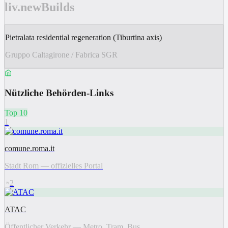
liv.newBuilds
Pietralata residential regeneration (Tiburtina axis)
Gruppo Caltagirone / Fabrica SGR
Nützliche Behörden-Links
Top 10
1
comune.roma.it
Stadt Rom — offizielles Portal
2
ATAC
Öffentlicher Verkehr — Metro, Tram, Bus