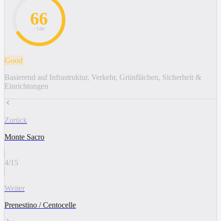
66
/ 100
Good
Basierend auf Infrastruktur, Verkehr, Grünflächen, Sicherheit &
Einrichtungen
Zurück
Monte Sacro
4
/
15
Weiter
Prenestino / Centocelle