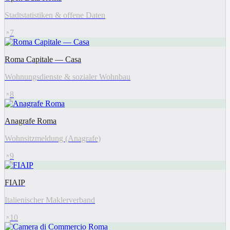
Stadtstatistiken & offene Daten
7
Roma Capitale — Casa
Wohnungsdienste & sozialer Wohnbau
8
Anagrafe Roma
Wohnsitzmeldung (Anagrafe)
9
FIAIP
Italienischer Maklerverband
10