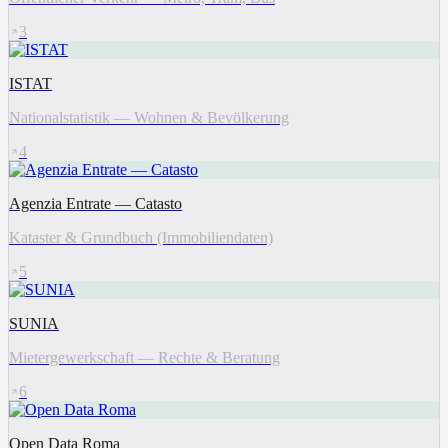
3
ISTAT
Nationalstatistik — Wohnen & Bevölkerung
4
Agenzia Entrate — Catasto
Kataster & Grundbuch (Immobiliendaten)
5
SUNIA
Mietergewerkschaft — Rechte & Beratung
6
Open Data Roma