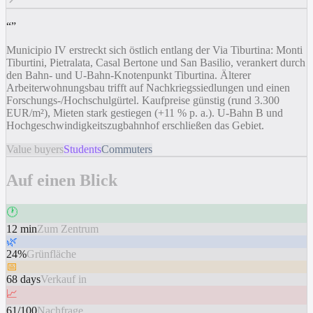
“
”
Municipio IV erstreckt sich östlich entlang der Via Tiburtina: Monti
Tiburtini, Pietralata, Casal Bertone und San Basilio, verankert durch
den Bahn- und U-Bahn-Knotenpunkt Tiburtina. Älterer
Arbeiterwohnungsbau trifft auf Nachkriegssiedlungen und einen
Forschungs-/Hochschulgürtel. Kaufpreise günstig (rund 3.300
EUR/m²), Mieten stark gestiegen (+11 % p. a.). U-Bahn B und
Hochgeschwindigkeitszugbahnhof erschließen das Gebiet.
Value buyers
Students
Commuters
Auf einen Blick
🕐
12 min
Zum Zentrum
🌿
24%
Grünfläche
📅
68 days
Verkauf in
📈
61/100
Nachfrage