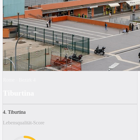
Rome
·
Bezirk
4
Tiburtina
4. Tiburtina
Lebensqualität-Score