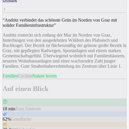
“
Andritz verbindet das schönste Grün im Norden von Graz mit
solider Familieninfrastruktur
”
Andritz erstreckt sich entlang der Mur im Norden von Graz,
hinterfangen von den ausgedehnten Wäldern des Plabutsch und
Buchkogel. Der Bezirk ist flächenmäßig der grünste große Bezirk in
Graz, mit gepflegten Radwegen, Sportanlagen und einem starken
Gemeinschaftsgefühl. Überwiegend wohnlich mit Familienhäusern,
neueren Wohnhausanlagen und einer wachsenden Zahl junger
Familien. Gute Straßenbahnverbindung ins Zentrum über Linie 1.
Families
Cyclists
Nature lovers
Auf einen Blick
🕐
18 min
Zum Zentrum
🌿
62%
Grünfläche
📅