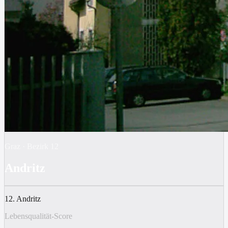
Graz
·
Bezirk
12
Andritz
12. Andritz
Lebensqualität-Score