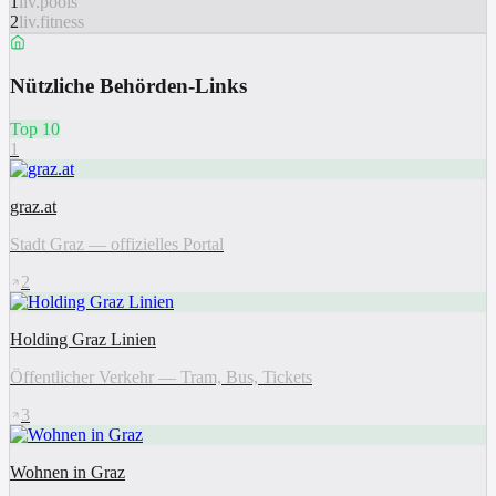
1
liv.pools
2
liv.fitness
Nützliche Behörden-Links
Top 10
1
graz.at
Stadt Graz — offizielles Portal
2
Holding Graz Linien
Öffentlicher Verkehr — Tram, Bus, Tickets
3
Wohnen in Graz