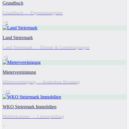
Grundbuch
Grundbuch — Eigentumsregister
8
Land Steiermark
Land Steiermark — Dienste & Genehmigungen
9
Mietervereinigung
Mietervereinigung — kostenlose Beratung
10
WKO Steiermark Immobilien
Maklerkammer — Lizenzprüfung