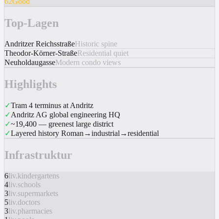
62
Good
Top-Lagen
Andritzer Reichsstraße
Historic spine
Theodor-Körner-Straße
Residential quiet
Neuholdaugasse
Modern condo views
Highlights
✓
Tram 4 terminus at Andritz
✓
Andritz AG global engineering HQ
✓
~19,400 — greenest large district
✓
Layered history Roman→industrial→residential
Infrastruktur
6
liv.kindergartens
4
liv.schools
3
liv.supermarkets
5
liv.doctors
3
liv.pharmacies