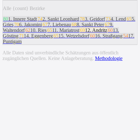
Alle {count} Bezirke
80
1
.
Innere Stadt
74
2
.
Sankt Leonhard
78
3
.
Geidorf
73
4
.
Lend
65
5
.
Gries
70
6
.
Jakomini
67
7
.
Liebenau
68
8
.
Sankt Peter
67
9
.
Waltendorf
62
10
.
Ries
65
11
.
Mariatrost
69
12
.
Andritz
60
13
.
Gösting
71
14
.
Eggenberg
65
15
.
Wetzelsdorf
60
16
.
Straßgang
54
17
.
Puntigam
Alle Daten sind unverbindliche Schätzungen aus öffentlich
zugänglichen Quellen. Keine Anlageberatung.
Methodologie