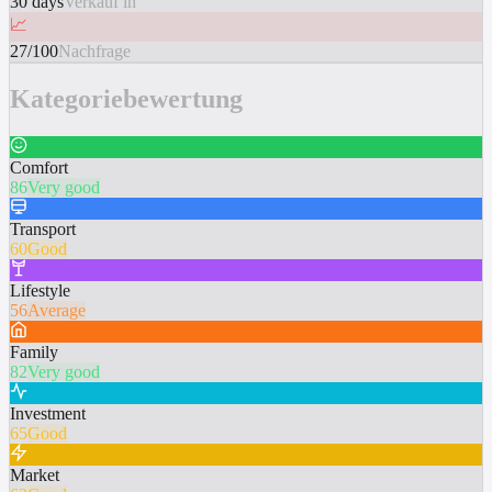
30 days
Verkauf in
📈
27/100
Nachfrage
Kategoriebewertung
Comfort
86
Very good
Transport
60
Good
Lifestyle
56
Average
Family
82
Very good
Investment
65
Good
Market