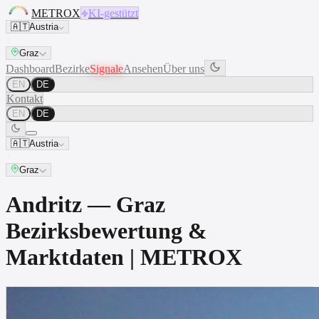
METROX
KI-gestützt
🇦🇹
Austria
Graz
Dashboard
Bezirke
Signale
Ansehen
Über uns
EN
DE
Kontakt
EN
DE
🇦🇹
Austria
Graz
Andritz — Graz
Bezirksbewertung &
Marktdaten | METROX