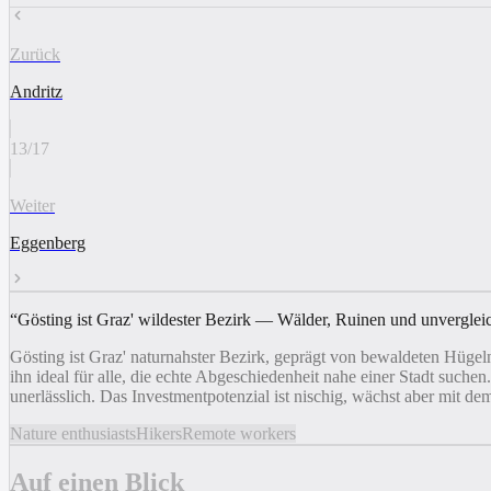
Zurück
Andritz
13
/
17
Weiter
Eggenberg
“
Gösting ist Graz' wildester Bezirk — Wälder, Ruinen und unverglei
Gösting ist Graz' naturnahster Bezirk, geprägt von bewaldeten Hüg
ihn ideal für alle, die echte Abgeschiedenheit nahe einer Stadt such
unerlässlich. Das Investmentpotenzial ist nischig, wächst aber mit d
Nature enthusiasts
Hikers
Remote workers
Auf einen Blick