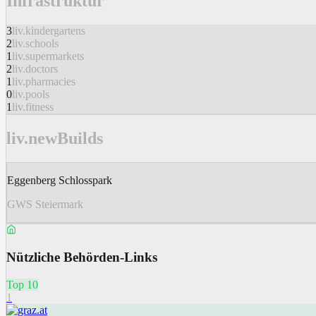
Infrastruktur
3
liv.kindergartens
2
liv.schools
1
liv.supermarkets
2
liv.doctors
1
liv.pharmacies
0
liv.pools
1
liv.fitness
liv.newBuilds
Eggenberg Schlosspark
GWS Steiermark
Nützliche Behörden-Links
Top 10
1