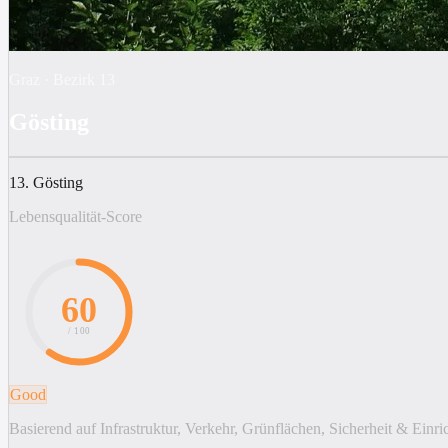
Graz
·
Bezirk
13
Gösting
13. Gösting
Lebensqualität-Score
60
/ 100
Good
Basierend auf Infrastruktur, Verkehr, Grünflächen, Sicherheit & Einr