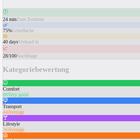
🕐
24 min
Zum Zentrum
🌿
75%
Grünfläche
📅
40 days
Verkauf in
📈
28/100
Nachfrage
Kategoriebewertung
Comfort
88
Very good
Transport
44
Average
Lifestyle
36
Average