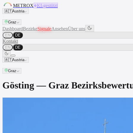
METROX
KI-gestützt
🇦🇹
Austria
Graz
Dashboard
Bezirke
Signale
Ansehen
Über uns
EN
DE
Kontakt
EN
DE
🇦🇹
Austria
Graz
Gösting — Graz Bezirksbewer