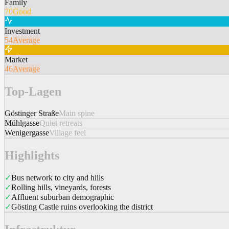
Family
70
Good
Investment
54
Average
Market
46
Average
Top-Lagen
Göstinger Straße
Main spine
Mühlgasse
Quiet retreats
Wenigergasse
Village feel
Highlights
✓
Bus network to city and hills
✓
Rolling hills, vineyards, forests
✓
Affluent suburban demographic
✓
Gösting Castle ruins overlooking the district