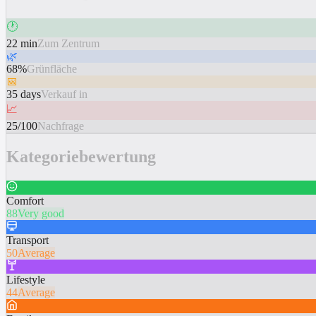
🕐
22 min
Zum Zentrum
🌿
68%
Grünfläche
📅
35 days
Verkauf in
📈
25/100
Nachfrage
Kategoriebewertung
Comfort
88
Very good
Transport
50
Average
Lifestyle
44
Average