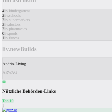
Infrastruktur
4
liv.kindergartens
2
liv.schools
2
liv.supermarkets
3
liv.doctors
2
liv.pharmacies
0
liv.pools
1
liv.fitness
liv.newBuilds
Andritz Living
ARWAG
Nützliche Behörden-Links
Top 10
1