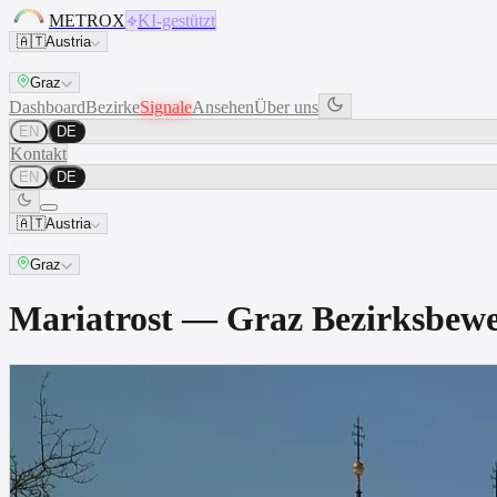
METROX
KI-gestützt
🇦🇹
Austria
Graz
Dashboard
Bezirke
Signale
Ansehen
Über uns
EN
DE
Kontakt
EN
DE
🇦🇹
Austria
Graz
Mariatrost — Graz Bezirksbe