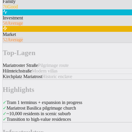
Family
76
Good
Investment
58
Average
Market
52
Average
Top-Lagen
Mariatroster Straße
Pilgrimage route
Hilmteichstraße
Modern villas
Kirchplatz Mariatrost
Historic enclave
Highlights
✓
Tram 1 terminus + expansion in progress
✓
Mariatrost Basilica pilgrimage church
✓
~10,000 residents in scenic suburb
✓
Transition to high-value residences