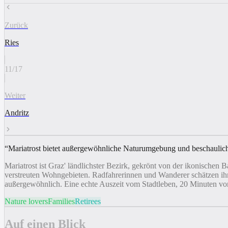
Zurück
Ries
11
/
17
Weiter
Andritz
“
Mariatrost bietet außergewöhnliche Naturumgebung und beschauli
Mariatrost ist Graz' ländlichster Bezirk, gekrönt von der ikonische
verstreuten Wohngebieten. Radfahrerinnen und Wanderer schätzen ihn
außergewöhnlich. Eine echte Auszeit vom Stadtleben, 20 Minuten vo
Nature lovers
Families
Retirees
Auf einen Blick