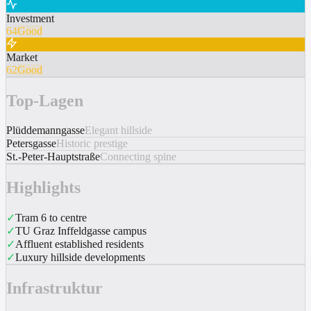
Investment
64
Good
Market
62
Good
Top-Lagen
Plüddemanngasse
Elegant hillside
Petersgasse
Historic prestige
St.-Peter-Hauptstraße
Connecting spine
Highlights
✓
Tram 6 to centre
✓
TU Graz Inffeldgasse campus
✓
Affluent established residents
✓
Luxury hillside developments
Infrastruktur