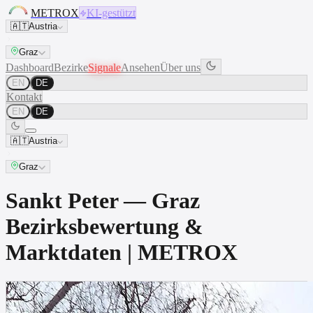
METROX
KI-gestützt
🇦🇹
Austria
Graz
Dashboard
Bezirke
Signale
Ansehen
Über uns
EN
DE
Kontakt
EN
DE
🇦🇹
Austria
Graz
Sankt Peter — Graz
Bezirksbewertung &
Marktdaten | METROX