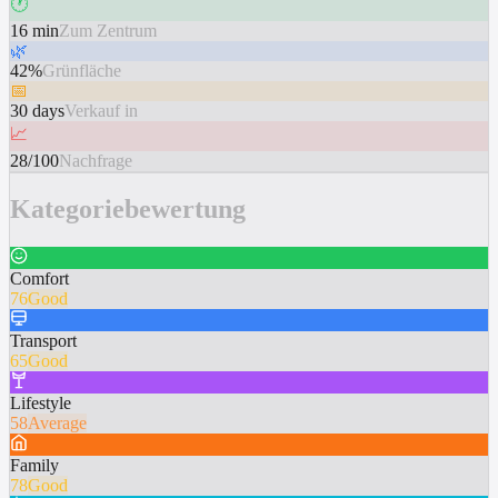
🕐
16 min
Zum Zentrum
🌿
42%
Grünfläche
📅
30 days
Verkauf in
📈
28/100
Nachfrage
Kategoriebewertung
Comfort
76
Good
Transport
65
Good
Lifestyle
58
Average
Family
78
Good