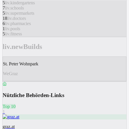
5
liv.kindergartens
7
liv.schools
5
liv.supermarkets
18
liv.doctors
6
liv.pharmacies
1
liv.pools
5
liv.fitness
liv.newBuilds
St. Peter Wohnpark
WeGraz
Nützliche Behörden-Links
Top 10
1
graz.at