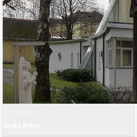
Graz
·
Bezirk
8
Sankt Peter