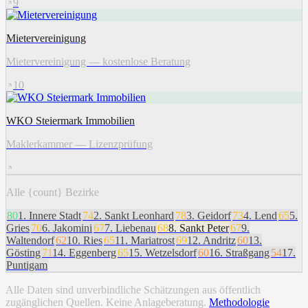
9
Mietervereinigung
Mietervereinigung — kostenlose Beratung
10
WKO Steiermark Immobilien
Maklerkammer — Lizenzprüfung
Alle {count} Bezirke
80
1
.
Innere Stadt
74
2
.
Sankt Leonhard
78
3
.
Geidorf
73
4
.
Lend
65
5
.
Gries
70
6
.
Jakomini
67
7
.
Liebenau
68
8
.
Sankt Peter
67
9
.
Waltendorf
62
10
.
Ries
65
11
.
Mariatrost
69
12
.
Andritz
60
13
.
Gösting
71
14
.
Eggenberg
65
15
.
Wetzelsdorf
60
16
.
Straßgang
54
17
.
Puntigam
Alle Daten sind unverbindliche Schätzungen aus öffentlich
zugänglichen Quellen. Keine Anlageberatung.
Methodologie