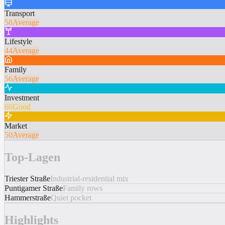
Transport
58
Average
Lifestyle
44
Average
Family
56
Average
Investment
66
Good
Market
50
Average
Top-Lagen
Triester Straße
Industrial-residential mix
Puntigamer Straße
Family rows
Hammerstraße
Quiet pocket
Highlights