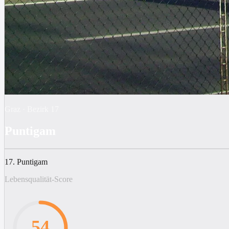
Graz
·
Bezirk
17
Puntigam
17. Puntigam
Lebensqualität-Score
54