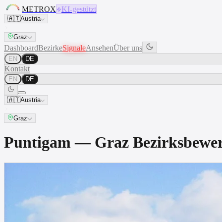
METROX
KI-gestützt
🇦🇹
Austria
Graz
Dashboard
Bezirke
Signale
Ansehen
Über uns
EN
DE
Kontakt
EN
DE
🇦🇹
Austria
Graz
Puntigam — Graz Bezirksbew