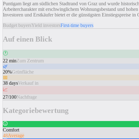
Puntigam liegt am südlichen Stadtrand von Graz und wurde historisch 
Arbeitercharakter mit erschwinglichem Wohnungsbestand und hohen p
Investoren und Erstkäufer bietet er die günstigsten Einstiegspreise 
Budget buyers
Yield investors
First-time buyers
Auf einen Blick
🕐
22 min
Zum Zentrum
🌿
20%
Grünfläche
📅
38 days
Verkauf in
📈
27/100
Nachfrage
Kategoriebewertung
Comfort
48
Average