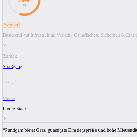
/ 100
Average
Basierend auf Infrastruktur, Verkehr, Grünflächen, Sicherheit & Einr
Zurück
Straßgang
17
/
17
Weiter
Innere Stadt
“
Puntigam bietet Graz' günstigste Einstiegspreise und hohe Mietrendi