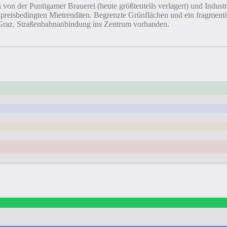
von der Puntigamer Brauerei (heute größtenteils verlagert) und Indust
reisbedingten Mietrenditen. Begrenzte Grünflächen und ein fragmentie
in Graz. Straßenbahnanbindung ins Zentrum vorhanden.