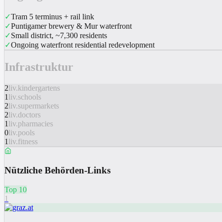
✓
Tram 5 terminus + rail link
✓
Puntigamer brewery & Mur waterfront
✓
Small district, ~7,300 residents
✓
Ongoing waterfront residential redevelopment
Infrastruktur
2
liv.kindergartens
1
liv.schools
2
liv.supermarkets
2
liv.doctors
1
liv.pharmacies
0
liv.pools
1
liv.fitness
Nützliche Behörden-Links
Top 10
1