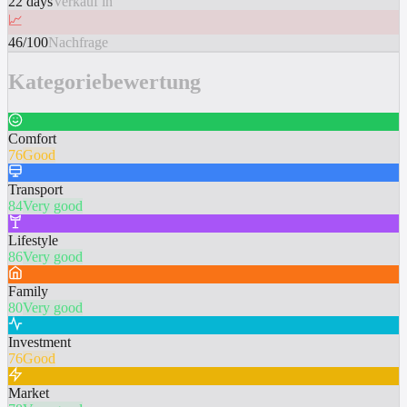
22 days
Verkauf in
📈
46/100
Nachfrage
Kategoriebewertung
Comfort
76
Good
Transport
84
Very good
Lifestyle
86
Very good
Family
80
Very good
Investment
76
Good
Market