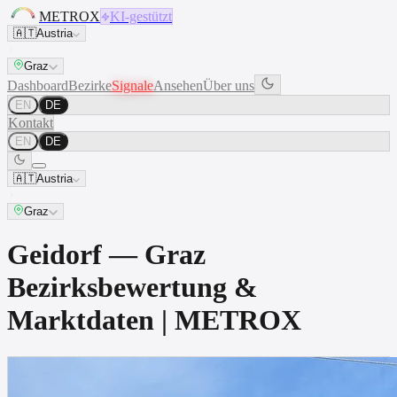
METROX
KI-gestützt
🇦🇹
Austria
Graz
Dashboard
Bezirke
Signale
Ansehen
Über uns
EN
DE
Kontakt
EN
DE
🇦🇹
Austria
Graz
Geidorf — Graz
Bezirksbewertung &
Marktdaten | METROX