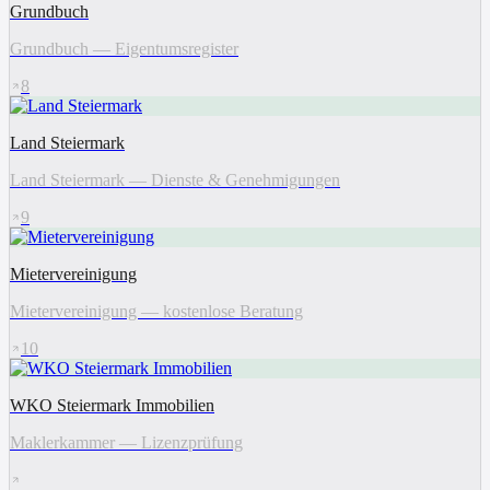
Grundbuch
Grundbuch — Eigentumsregister
8
Land Steiermark
Land Steiermark — Dienste & Genehmigungen
9
Mietervereinigung
Mietervereinigung — kostenlose Beratung
10
WKO Steiermark Immobilien
Maklerkammer — Lizenzprüfung