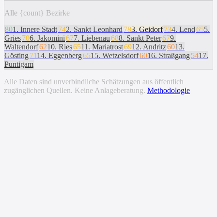
Alle {count} Bezirke
80
1
.
Innere Stadt
74
2
.
Sankt Leonhard
78
3
.
Geidorf
73
4
.
Lend
65
5
.
Gries
70
6
.
Jakomini
67
7
.
Liebenau
68
8
.
Sankt Peter
67
9
.
Waltendorf
62
10
.
Ries
65
11
.
Mariatrost
69
12
.
Andritz
60
13
.
Gösting
71
14
.
Eggenberg
65
15
.
Wetzelsdorf
60
16
.
Straßgang
54
17
.
Puntigam
Alle Daten sind unverbindliche Schätzungen aus öffentlich
zugänglichen Quellen. Keine Anlageberatung.
Methodologie