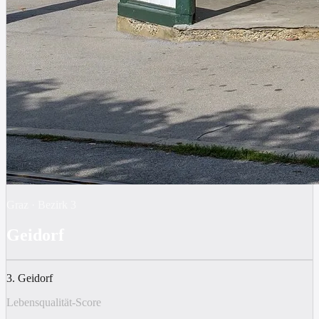
Graz
·
Bezirk
3
Geidorf
3. Geidorf
Lebensqualität-Score