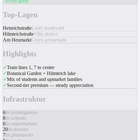
78
Very good
Top-Lagen
Heinrichstraße
Leafy boulevard
Hilmteichstraße
Villa district
Am Heumarkt
Green promenade
Highlights
✓
Tram lines 1, 7 to centre
✓
Botanical Garden + Hilmteich lake
✓
Mix of students and upmarket families
✓
Second-tier premium — steady appreciation
Infrastruktur
6
liv.kindergartens
8
liv.schools
6
liv.supermarkets
20
liv.doctors
7
liv.pharmacies