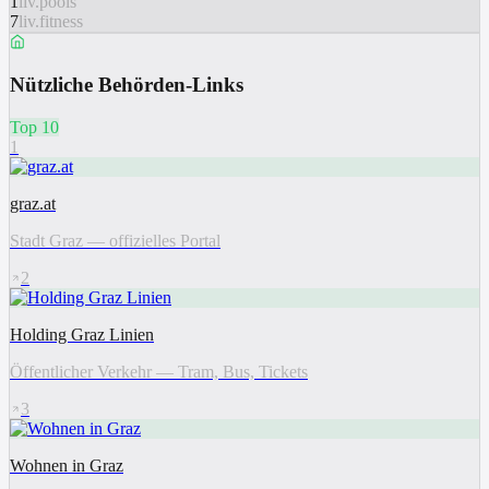
1
liv.pools
7
liv.fitness
Nützliche Behörden-Links
Top 10
1
graz.at
Stadt Graz — offizielles Portal
2
Holding Graz Linien
Öffentlicher Verkehr — Tram, Bus, Tickets
3
Wohnen in Graz