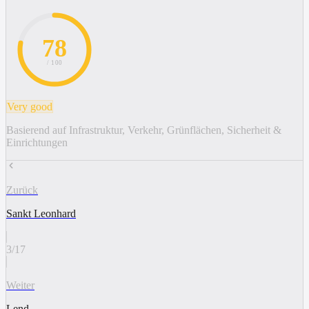
78
/ 100
Very good
Basierend auf Infrastruktur, Verkehr, Grünflächen, Sicherheit &
Einrichtungen
Zurück
Sankt Leonhard
3
/
17
Weiter
Lend