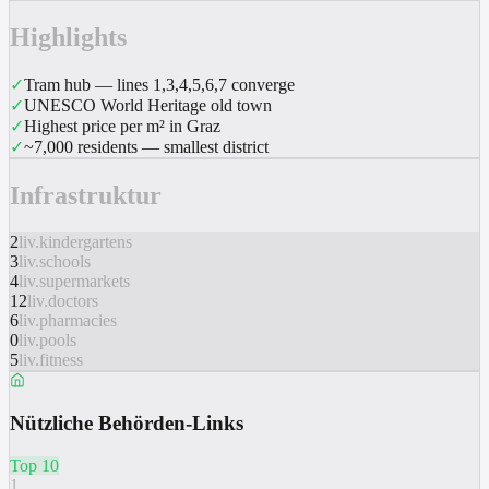
Highlights
✓
Tram hub — lines 1,3,4,5,6,7 converge
✓
UNESCO World Heritage old town
✓
Highest price per m² in Graz
✓
~7,000 residents — smallest district
Infrastruktur
2
liv.kindergartens
3
liv.schools
4
liv.supermarkets
12
liv.doctors
6
liv.pharmacies
0
liv.pools
5
liv.fitness
Nützliche Behörden-Links
Top 10
1