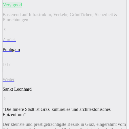
Very good
Basierend auf Infrastruktur, Verkehr, Grünflächen, Sicherheit &
Einrichtungen
Zurück
Puntigam
1
/
17
Weiter
Sankt Leonhard
“
Die Innere Stadt ist Graz' kulturelles und architektonisches
Epizentrum
”
Der kleinste und prestigeträchtigste Bezirk in Graz, eingerahmt vom