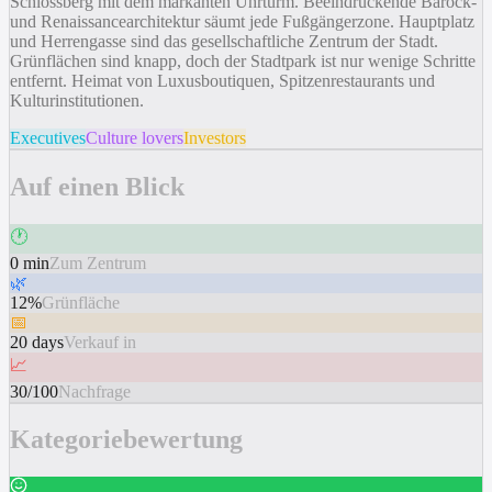
Schlossberg mit dem markanten Uhrturm. Beeindruckende Barock-
und Renaissancearchitektur säumt jede Fußgängerzone. Hauptplatz
und Herrengasse sind das gesellschaftliche Zentrum der Stadt.
Grünflächen sind knapp, doch der Stadtpark ist nur wenige Schritte
entfernt. Heimat von Luxusboutiquen, Spitzenrestaurants und
Kulturinstitutionen.
Executives
Culture lovers
Investors
Auf einen Blick
🕐
0 min
Zum Zentrum
🌿
12%
Grünfläche
📅
20 days
Verkauf in
📈
30/100
Nachfrage
Kategoriebewertung