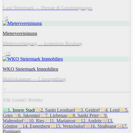
Land Steiermark — Dienste & Genehmigungen
9
Mietervereinigung
Mietervereinigung — kostenlose Beratung
10
WKO Steiermark Immobilien
Maklerkammer — Lizenzprüfung
Alle {count} Bezirke
80
1
.
Innere Stadt
74
2
.
Sankt Leonhard
78
3
.
Geidorf
73
4
.
Lend
65
5
.
Gries
70
6
.
Jakomini
67
7
.
Liebenau
68
8
.
Sankt Peter
67
9
.
Waltendorf
62
10
.
Ries
65
11
.
Mariatrost
69
12
.
Andritz
60
13
.
Gösting
71
14
.
Eggenberg
65
15
.
Wetzelsdorf
60
16
.
Straßgang
54
17
.
Puntigam