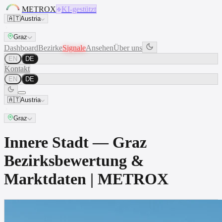
METROX
KI-gestützt
🇦🇹
Austria
Graz
Dashboard
Bezirke
Signale
Ansehen
Über uns
EN
DE
Kontakt
EN
DE
🇦🇹
Austria
Graz
Innere Stadt — Graz
Bezirksbewertung &
Marktdaten | METROX