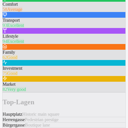
Comfort
58
Average
Transport
93
Excellent
Lifestyle
94
Excellent
Family
62
Good
Investment
75
Good
Market
82
Very good
Top-Lagen
Hauptplatz
Historic main square
Herrengasse
Pedestrian prestige
Bürgergasse
Boutique lane