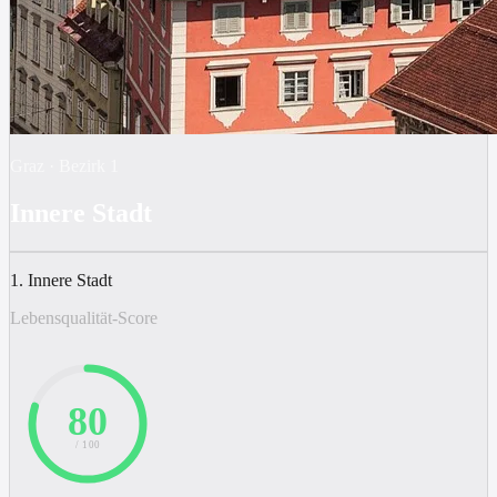
Graz
·
Bezirk
1
Innere Stadt
1. Innere Stadt
Lebensqualität-Score
80
/ 100