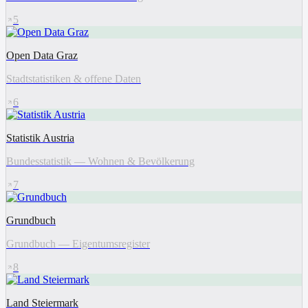
5
Open Data Graz
Stadtstatistiken & offene Daten
6
Statistik Austria
Bundesstatistik — Wohnen & Bevölkerung
7
Grundbuch
Grundbuch — Eigentumsregister
8
Land Steiermark