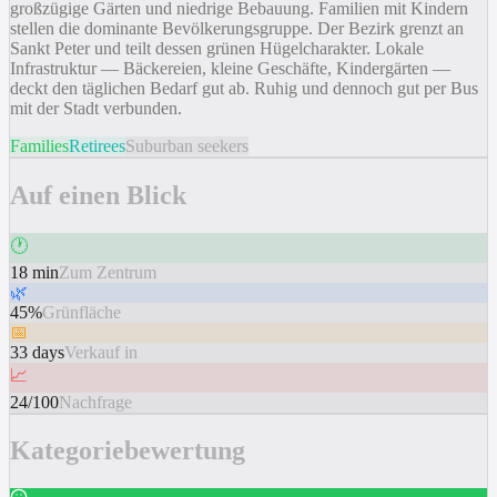
großzügige Gärten und niedrige Bebauung. Familien mit Kindern
stellen die dominante Bevölkerungsgruppe. Der Bezirk grenzt an
Sankt Peter und teilt dessen grünen Hügelcharakter. Lokale
Infrastruktur — Bäckereien, kleine Geschäfte, Kindergärten —
deckt den täglichen Bedarf gut ab. Ruhig und dennoch gut per Bus
mit der Stadt verbunden.
Families
Retirees
Suburban seekers
Auf einen Blick
🕐
18 min
Zum Zentrum
🌿
45%
Grünfläche
📅
33 days
Verkauf in
📈
24/100
Nachfrage
Kategoriebewertung