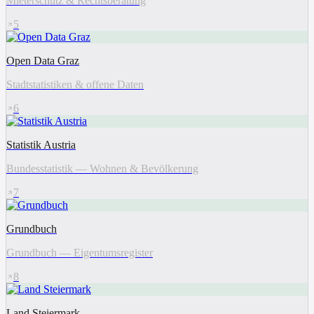
Mieterschutz & Rechtsberatung
5
Open Data Graz
Stadtstatistiken & offene Daten
6
Statistik Austria
Bundesstatistik — Wohnen & Bevölkerung
7
Grundbuch
Grundbuch — Eigentumsregister
8
Land Steiermark