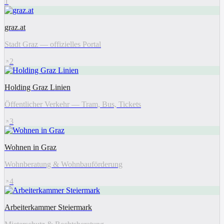
1
graz.at
Stadt Graz — offizielles Portal
2
Holding Graz Linien
Öffentlicher Verkehr — Tram, Bus, Tickets
3
Wohnen in Graz
Wohnberatung & Wohnbauförderung
4
Arbeiterkammer Steiermark