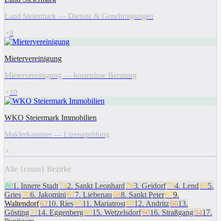
Land Steiermark — Dienste & Genehmigungen
9
Mietervereinigung
Mietervereinigung — kostenlose Beratung
10
WKO Steiermark Immobilien
Maklerkammer — Lizenzprüfung
Alle {count} Bezirke
80
1
.
Innere Stadt
74
2
.
Sankt Leonhard
78
3
.
Geidorf
73
4
.
Lend
65
5
.
Gries
70
6
.
Jakomini
67
7
.
Liebenau
68
8
.
Sankt Peter
67
9
.
Waltendorf
62
10
.
Ries
65
11
.
Mariatrost
69
12
.
Andritz
60
13
.
Gösting
71
14
.
Eggenberg
65
15
.
Wetzelsdorf
60
16
.
Straßgang
54
17
.