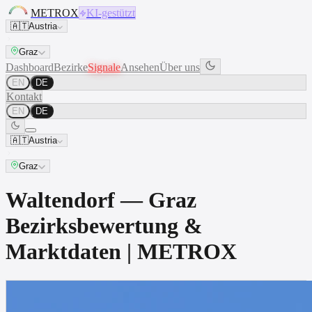
METROX
KI-gestützt
🇦🇹
Austria
Graz
Dashboard
Bezirke
Signale
Ansehen
Über uns
EN
DE
Kontakt
EN
DE
🇦🇹
Austria
Graz
Waltendorf — Graz
Bezirksbewertung &
Marktdaten | METROX