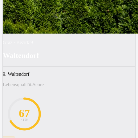
Graz
·
Bezirk
9
Waltendorf
9. Waltendorf
Lebensqualität-Score
67
/ 100