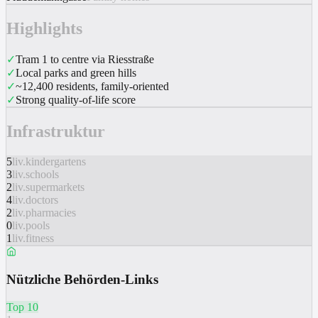
Highlights
✓
Tram 1 to centre via Riesstraße
✓
Local parks and green hills
✓
~12,400 residents, family-oriented
✓
Strong quality-of-life score
Infrastruktur
5
liv.kindergartens
3
liv.schools
2
liv.supermarkets
4
liv.doctors
2
liv.pharmacies
0
liv.pools
1
liv.fitness
Nützliche Behörden-Links
Top 10