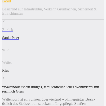
Good
Basierend auf Infrastruktur, Verkehr, Grünflächen, Sicherheit &
Einrichtungen
Zurück
Sankt Peter
9
/
17
Weiter
Ries
“
Waltendorf ist ein ruhiges, familienfreundliches Wohnviertel mit
reichlich Grün
”
Waltendorf ist ein ruhiger, überwiegend wohngeprägter Bezirk
östlich des Stadtzentrums, bekannt für gepflegte Straßen,