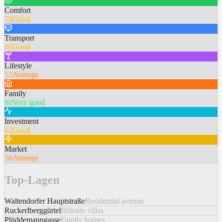
Comfort
78
Good
Transport
60
Good
Lifestyle
52
Average
Family
80
Very good
Investment
62
Good
Market
58
Average
Top-Lagen
Waltendorfer Hauptstraße
Residential avenue
Ruckerlberggürtel
Hillside villas
Plüddemanngasse
Family homes