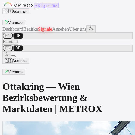
METROX
KI-gestützt
🇦🇹
Austria
Vienna
Dashboard
Bezirke
Signale
Ansehen
Über uns
EN
DE
Kontakt
EN
DE
🇦🇹
Austria
Vienna
Ottakring — Wien
Bezirksbewertung &
Marktdaten | METROX