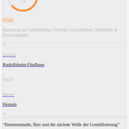
/ 100
Good
Basierend auf Infrastruktur, Verkehr, Grünflächen, Sicherheit &
Einrichtungen
Zurück
Rudolfsheim-Fünfhaus
16
/
23
Weiter
Hernals
“
Brunnenmarkt, Bier und die nächste Welle der Gentrifizierung
”