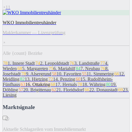
11
WKO Immobilientreuhänder
Maklerkammer — Lizenzprüfung
Alle {count} Bezirke
78
1
.
Innere Stadt
74
2
.
Leopoldstadt
76
3
.
Landstraße
77
4
.
Wieden
68
5
.
Margareten
75
6
.
Mariahilf
84
7
.
Neubau
76
8
.
Josefstadt
78
9
.
Alsergrund
58
10
.
Favoriten
55
11
.
Simmering
66
12
.
Meidling
82
13
.
Hietzing
72
14
.
Penzing
60
15
.
Rudolfsheim-
Fünfhaus
63
16
.
Ottakring
68
17
.
Hernals
78
18
.
Währing
80
19
.
Döbling
57
20
.
Brigittenau
62
21
.
Floridsdorf
66
22
.
Donaustadt
69
23
.
Liesing
Marktsignale
i
Aktuelle Schlagzeilen vom Immobilienmarkt