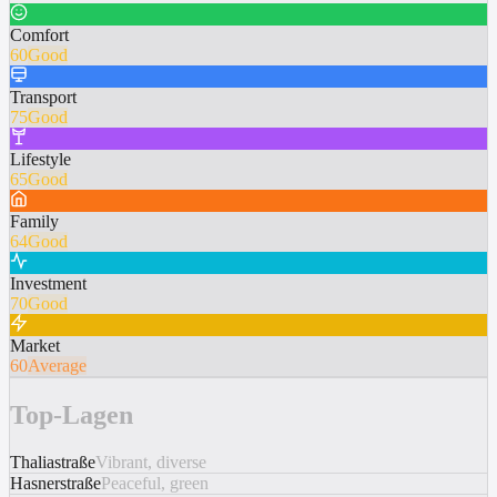
Comfort
60
Good
Transport
75
Good
Lifestyle
65
Good
Family
64
Good
Investment
70
Good
Market
60
Average
Top-Lagen
Thaliastraße
Vibrant, diverse
Hasnerstraße
Peaceful, green