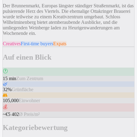
Der Brunnenmarkt, Europas längster ständiger Straßenmarkt, ist das
pulsierende Herz des Viertels. Die ehemalige Ottakringer Brauerei
wurde teilweise zu einem Kreativzentrum umgebaut. Schloss
Wilhelminenberg bietet atemberaubende Ausblicke, und die
umliegenden Weinberge laden zu Heurigenwanderungen am
Wochenende ein.
Creatives
First-time buyers
Expats
Auf einen Blick
🕐
15 min
Zum Zentrum
🌿
32%
Grünfläche
👥
105,000
Einwohner
💰
~€5 402
Ø Preis/m²
Kategoriebewertung