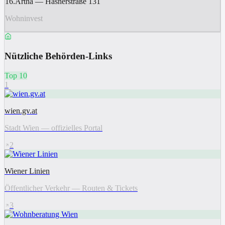
16.Artha — Hasnerstraße 131
Wohninvest
Nützliche Behörden-Links
Top 10
1
wien.gv.at
Stadt Wien — offizielles Portal
2
Wiener Linien
Öffentlicher Verkehr — Routen & Tickets
3