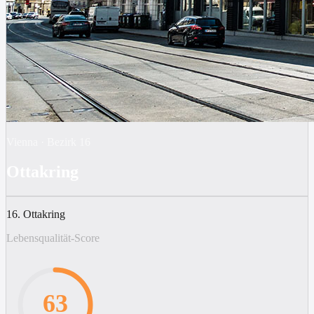
Vienna
·
Bezirk
16
Ottakring
16. Ottakring
Lebensqualität-Score
63