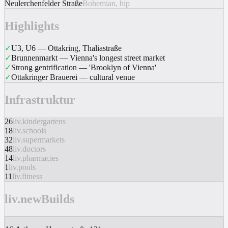
Neulerchenfelder Straße
Bohemian, hip
Highlights
✓
U3, U6 — Ottakring, Thaliastraße
✓
Brunnenmarkt — Vienna's longest street market
✓
Strong gentrification — 'Brooklyn of Vienna'
✓
Ottakringer Brauerei — cultural venue
Infrastruktur
26
liv.kindergartens
18
liv.schools
32
liv.supermarkets
48
liv.doctors
14
liv.pharmacies
1
liv.pools
11
liv.fitness
liv.newBuilds