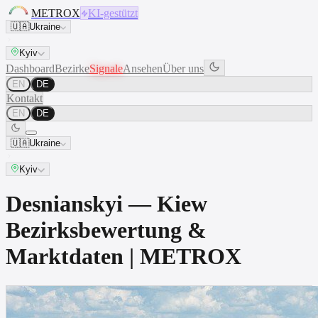
METROX
KI-gestützt
🇺🇦
Ukraine
Kyiv
Dashboard
Bezirke
Signale
Ansehen
Über uns
EN
DE
Kontakt
EN
DE
🇺🇦
Ukraine
Kyiv
Desnianskyi — Kiew
Bezirksbewertung &
Marktdaten | METROX