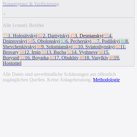
Notarregister & Verifizierung
Alle {count} Bezirke
72
1
.
Holosiivskyi
62
2
.
Darnytskyi
45
3
.
Desnianskyi
55
4
.
Dniprovskyi
64
5
.
Obolonskyi
82
6
.
Pecherskyi
72
7
.
Podilskyi
80
8
.
Shevchenkivskyi
60
9
.
Solomianskyi
52
10
.
Sviatoshynskyi
62
11
.
Brovary
58
12
.
Irpin
55
13
.
Bucha
52
14
.
Vyshneve
50
15
.
Boryspil
52
16
.
Boyarka
42
17
.
Obukhiv
40
18
.
Vasylkiv
48
19
.
Hostomel
Alle Daten sind unverbindliche Schätzungen aus öffentlich
zugänglichen Quellen. Keine Anlageberatung.
Methodologie