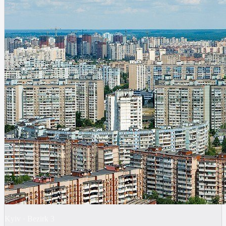
Kyiv
·
Bezirk
3