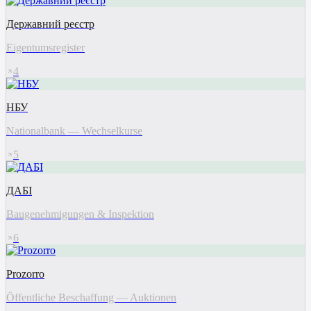
Державний реєстр
Eigentumsregister
4
НБУ
Nationalbank — Wechselkurse
5
ДАБІ
Baugenehmigungen & Inspektion
6
Prozorro
Öffentliche Beschaffung — Auktionen