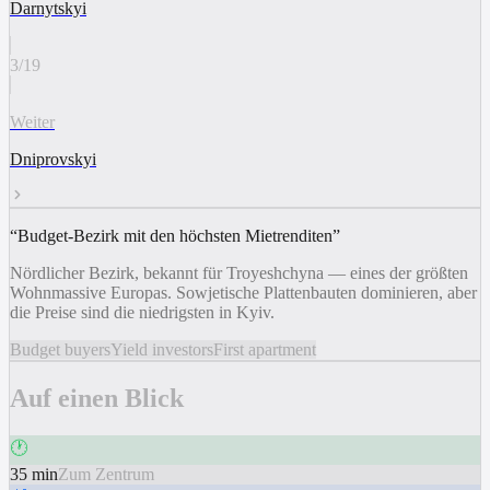
Darnytskyi
3
/
19
Weiter
Dniprovskyi
“
Budget-Bezirk mit den höchsten Mietrenditen
”
Nördlicher Bezirk, bekannt für Troyeshchyna — eines der größten
Wohnmassive Europas. Sowjetische Plattenbauten dominieren, aber
die Preise sind die niedrigsten in Kyiv.
Budget buyers
Yield investors
First apartment
Auf einen Blick
🕐
35 min
Zum Zentrum