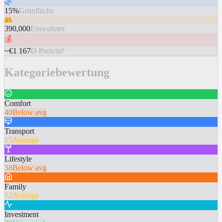
🌿
15%
Grünfläche
👥
390,000
Einwohner
💰
~€1 167
Ø Preis/m²
Kategoriebewertung
Comfort
40
Below avg
Transport
55
Average
Lifestyle
38
Below avg
Family
52
Average
Investment