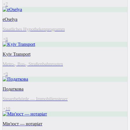
7
eOselya
Staatliches Hypothekenprogramm
8
Kyiv Transport
Metro-, Bus-, Straßenbahnrouten
9
Податкова
Steuerbehörde — Immobiliensteuer
10
Мін'юст — нотаріат