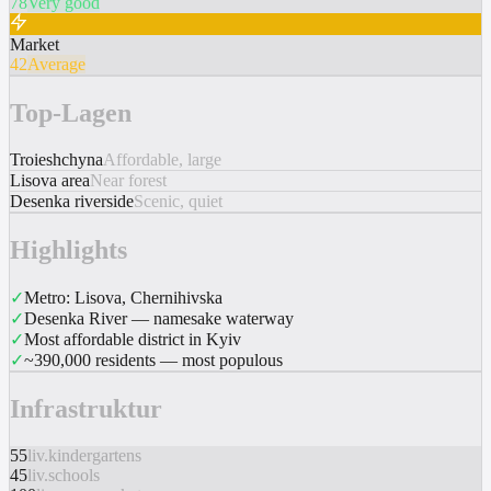
78
Very good
Market
42
Average
Top-Lagen
Troieshchyna
Affordable, large
Lisova area
Near forest
Desenka riverside
Scenic, quiet
Highlights
✓
Metro: Lisova, Chernihivska
✓
Desenka River — namesake waterway
✓
Most affordable district in Kyiv
✓
~390,000 residents — most populous
Infrastruktur
55
liv.kindergartens
45
liv.schools