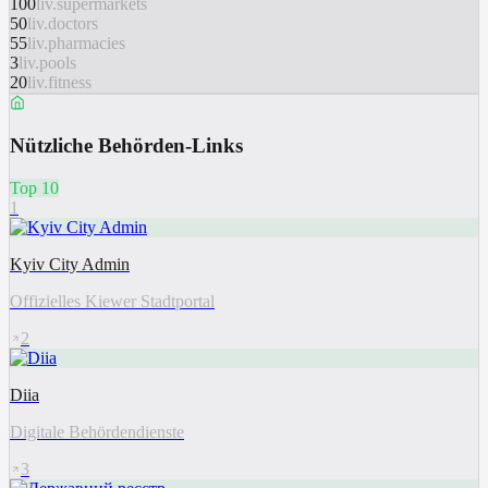
100
liv.supermarkets
50
liv.doctors
55
liv.pharmacies
3
liv.pools
20
liv.fitness
Nützliche Behörden-Links
Top 10
1
Kyiv City Admin
Offizielles Kiewer Stadtportal
2
Diia
Digitale Behördendienste
3