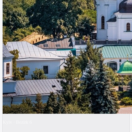
Kyiv
·
Bezirk
6