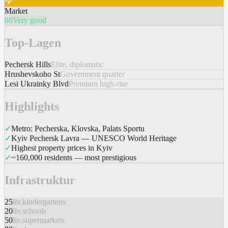
Market
88
Very good
Top-Lagen
Pechersk Hills
Elite, diplomatic
Hrushevskoho St
Government quarter
Lesi Ukrainky Blvd
Premium high-rise
Highlights
✓
Metro: Pecherska, Klovska, Palats Sportu
✓
Kyiv Pechersk Lavra — UNESCO World Heritage
✓
Highest property prices in Kyiv
✓
~160,000 residents — most prestigious
Infrastruktur
25
liv.kindergartens
20
liv.schools
50
liv.supermarkets