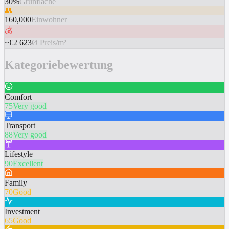
30%
Grünfläche
👥
160,000
Einwohner
💰
~€2 623
Ø Preis/m²
Kategoriebewertung
Comfort
75
Very good
Transport
88
Very good
Lifestyle
90
Excellent
Family
70
Good
Investment
65
Good