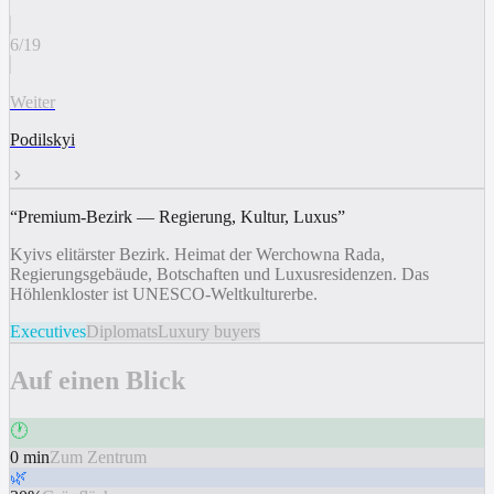
6
/
19
Weiter
Podilskyi
“
Premium-Bezirk — Regierung, Kultur, Luxus
”
Kyivs elitärster Bezirk. Heimat der Werchowna Rada,
Regierungsgebäude, Botschaften und Luxusresidenzen. Das
Höhlenkloster ist UNESCO-Weltkulturerbe.
Executives
Diplomats
Luxury buyers
Auf einen Blick
🕐
0 min
Zum Zentrum
🌿