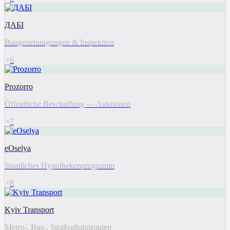
ДАБІ
Baugenehmigungen & Inspektion
6
Prozorro
Öffentliche Beschaffung — Auktionen
7
eOselya
Staatliches Hypothekenprogramm
8
Kyiv Transport
Metro-, Bus-, Straßenbahnrouten