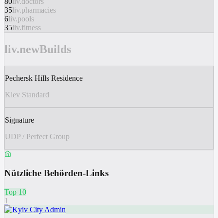
80
liv.doctors
35
liv.pharmacies
6
liv.pools
35
liv.fitness
liv.newBuilds
Pechersk Hills Residence
Kiev Standard
Signature
UDP / Perfect Group
Nützliche Behörden-Links
Top 10
1