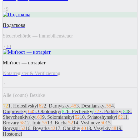
9
Податкова
Steuerbehörde — Immobiliensteuer
10
Мін'юст — нотаріат
Notarregister & Verifizierung
Alle {count} Bezirke
72
1
.
Holosiivskyi
62
2
.
Darnytskyi
45
3
.
Desnianskyi
55
4
.
Dniprovskyi
64
5
.
Obolonskyi
82
6
.
Pecherskyi
72
7
.
Podilskyi
80
8
.
Shevchenkivskyi
60
9
.
Solomianskyi
52
10
.
Sviatoshynskyi
62
11
.
Brovary
58
12
.
Irpin
55
13
.
Bucha
52
14
.
Vyshneve
50
15
.
Boryspil
52
16
.
Boyarka
42
17
.
Obukhiv
40
18
.
Vasylkiv
48
19
.
Hostomel