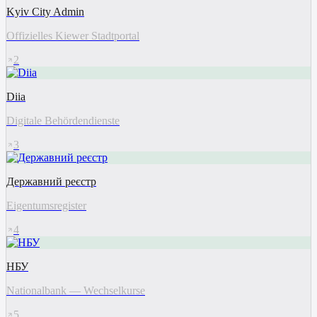
Kyiv City Admin
Offizielles Kiewer Stadtportal
2
Diia
Digitale Behördendienste
3
Державний реєстр
Eigentumsregister
4
НБУ
Nationalbank — Wechselkurse
5