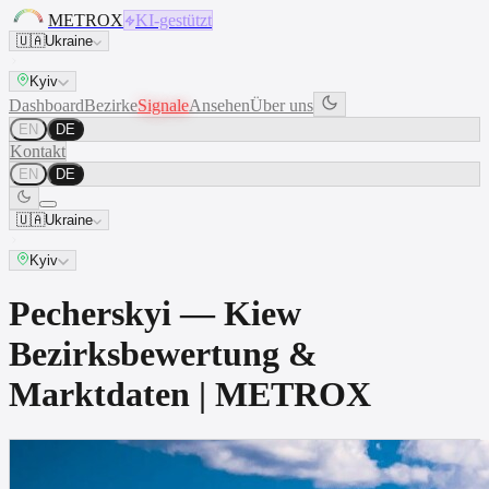
METROX
KI-gestützt
🇺🇦
Ukraine
Kyiv
Dashboard
Bezirke
Signale
Ansehen
Über uns
EN
DE
Kontakt
EN
DE
🇺🇦
Ukraine
Kyiv
Pecherskyi — Kiew
Bezirksbewertung &
Marktdaten | METROX