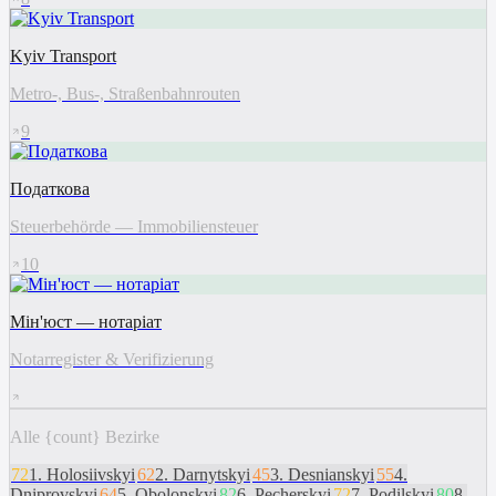
Kyiv Transport
Metro-, Bus-, Straßenbahnrouten
9
Податкова
Steuerbehörde — Immobiliensteuer
10
Мін'юст — нотаріат
Notarregister & Verifizierung
Alle {count} Bezirke
72
1
.
Holosiivskyi
62
2
.
Darnytskyi
45
3
.
Desnianskyi
55
4
.
Dniprovskyi
64
5
.
Obolonskyi
82
6
.
Pecherskyi
72
7
.
Podilskyi
80
8
.