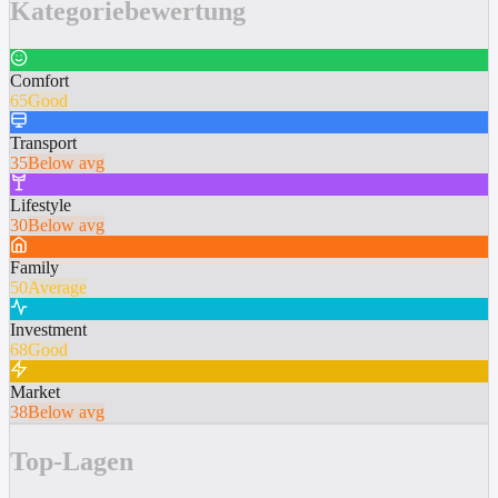
Kategoriebewertung
Comfort
65
Good
Transport
35
Below avg
Lifestyle
30
Below avg
Family
50
Average
Investment
68
Good
Market
38
Below avg
Top-Lagen