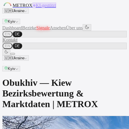
METROX
KI-gestützt
🇺🇦
Ukraine
Kyiv
Dashboard
Bezirke
Signale
Ansehen
Über uns
EN
DE
Kontakt
EN
DE
🇺🇦
Ukraine
Kyiv
Obukhiv — Kiew
Bezirksbewertung &
Marktdaten | METROX