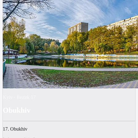
Kyiv
·
Bezirk
17
Obukhiv
17. Obukhiv