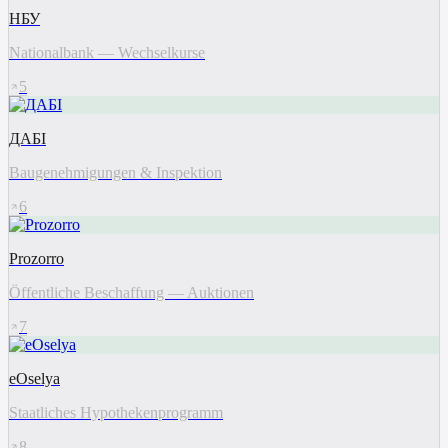
НБУ
Nationalbank — Wechselkurse
5
ДАБІ
Baugenehmigungen & Inspektion
6
Prozorro
Öffentliche Beschaffung — Auktionen
7
eOselya
Staatliches Hypothekenprogramm
8