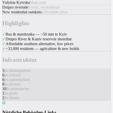
Vulytsia Kyivska
Main road
Dnipro riverside
Scenic, recreational
New residential outskirts
Affordable plots
Highlights
✓
Bus & marshrutka — ~50 min to Kyiv
✓
Dnipro River & Kaniv reservoir shoreline
✓
Affordable southern alternative, low prices
✓
~33,000 residents — agriculture & new builds
Infrastruktur
5
liv.kindergartens
6
liv.schools
6
liv.supermarkets
8
liv.doctors
10
liv.pharmacies
1
liv.pools
2
liv.fitness
Nützliche Behörden-Links