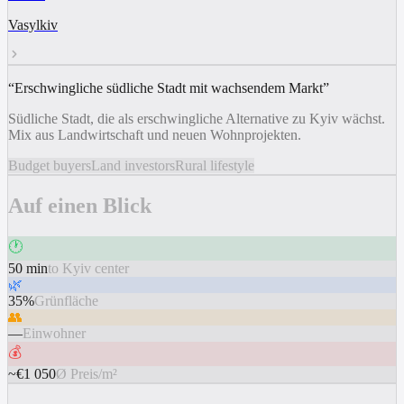
Vasylkiv
“
Erschwingliche südliche Stadt mit wachsendem Markt
”
Südliche Stadt, die als erschwingliche Alternative zu Kyiv wächst.
Mix aus Landwirtschaft und neuen Wohnprojekten.
Budget buyers
Land investors
Rural lifestyle
Auf einen Blick
🕐
50 min
to Kyiv center
🌿
35%
Grünfläche
👥
—
Einwohner
💰
~€1 050
Ø Preis/m²