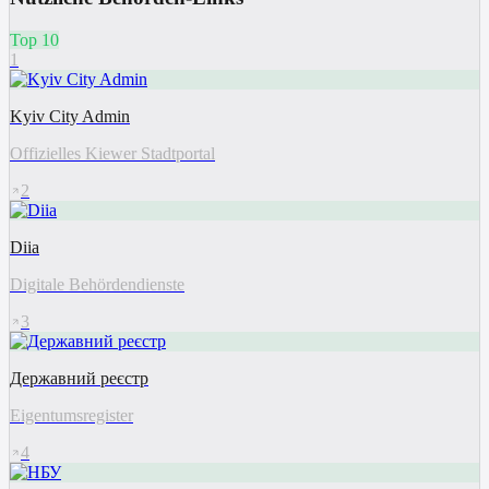
Top 10
1
Kyiv City Admin
Offizielles Kiewer Stadtportal
2
Diia
Digitale Behördendienste
3
Державний реєстр
Eigentumsregister
4