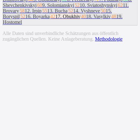
Shevchenkivskyi
60
9
.
Solomianskyi
52
10
.
Sviatoshynskyi
62
11
.
Brovary
58
12
.
Irpin
55
13
.
Bucha
52
14
.
Vyshneve
50
15
.
Boryspil
52
16
.
Boyarka
42
17
.
Obukhiv
40
18
.
Vasylkiv
48
19
.
Hostomel
Alle Daten sind unverbindliche Schätzungen aus öffentlich
zugänglichen Quellen. Keine Anlageberatung.
Methodologie