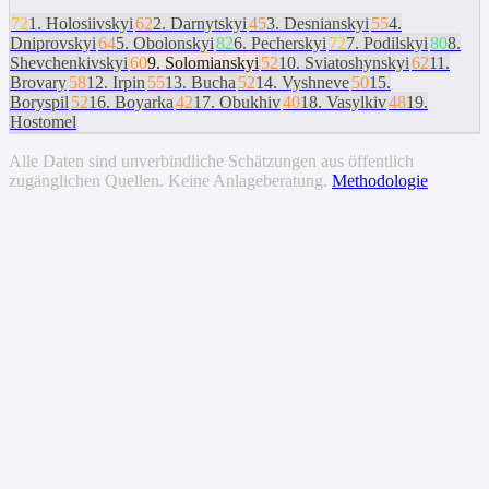
72
1
.
Holosiivskyi
62
2
.
Darnytskyi
45
3
.
Desnianskyi
55
4
.
Dniprovskyi
64
5
.
Obolonskyi
82
6
.
Pecherskyi
72
7
.
Podilskyi
80
8
.
Shevchenkivskyi
60
9
.
Solomianskyi
52
10
.
Sviatoshynskyi
62
11
.
Brovary
58
12
.
Irpin
55
13
.
Bucha
52
14
.
Vyshneve
50
15
.
Boryspil
52
16
.
Boyarka
42
17
.
Obukhiv
40
18
.
Vasylkiv
48
19
.
Hostomel
Alle Daten sind unverbindliche Schätzungen aus öffentlich
zugänglichen Quellen. Keine Anlageberatung.
Methodologie