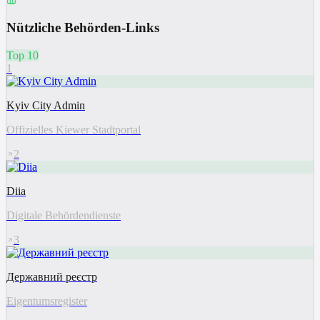
Nützliche Behörden-Links
Top 10
1
Kyiv City Admin
Offizielles Kiewer Stadtportal
2
Diia
Digitale Behördendienste
3
Державний реєстр
Eigentumsregister