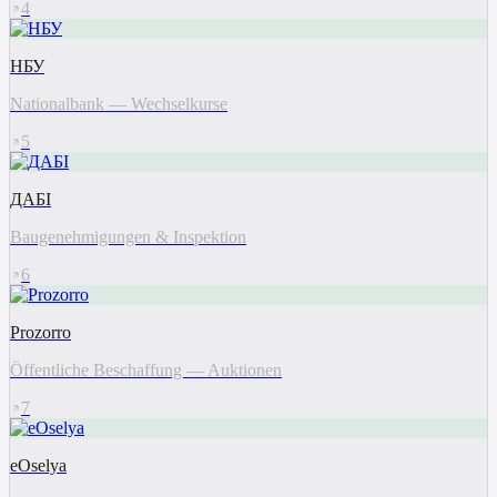
4
НБУ
Nationalbank — Wechselkurse
5
ДАБІ
Baugenehmigungen & Inspektion
6
Prozorro
Öffentliche Beschaffung — Auktionen
7
eOselya