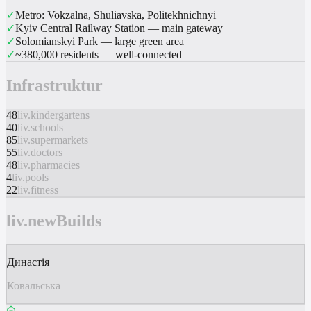
✓
Metro: Vokzalna, Shuliavska, Politekhnichnyi
✓
Kyiv Central Railway Station — main gateway
✓
Solomianskyi Park — large green area
✓
~380,000 residents — well-connected
Infrastruktur
48
liv.kindergartens
40
liv.schools
85
liv.supermarkets
55
liv.doctors
48
liv.pharmacies
4
liv.pools
22
liv.fitness
liv.newBuilds
Династія
Ковальська