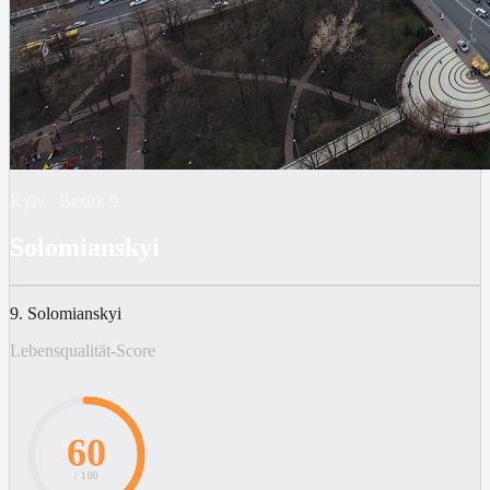
Kyiv
·
Bezirk
9
Solomianskyi
9. Solomianskyi
Lebensqualität-Score
60
/ 100