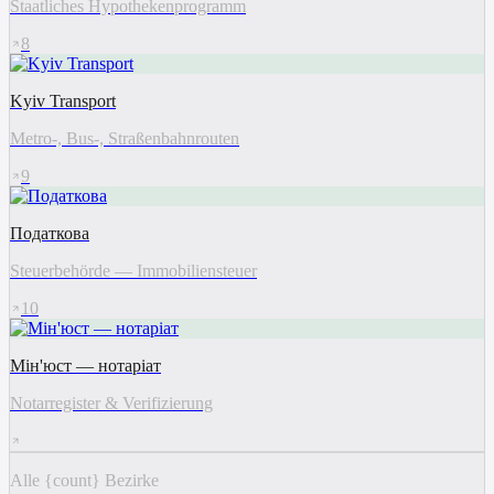
Staatliches Hypothekenprogramm
8
Kyiv Transport
Metro-, Bus-, Straßenbahnrouten
9
Податкова
Steuerbehörde — Immobiliensteuer
10
Мін'юст — нотаріат
Notarregister & Verifizierung
Alle {count} Bezirke