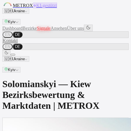
METROX
KI-gestützt
🇺🇦
Ukraine
Kyiv
Dashboard
Bezirke
Signale
Ansehen
Über uns
EN
DE
Kontakt
EN
DE
🇺🇦
Ukraine
Kyiv
Solomianskyi — Kiew
Bezirksbewertung &
Marktdaten | METROX