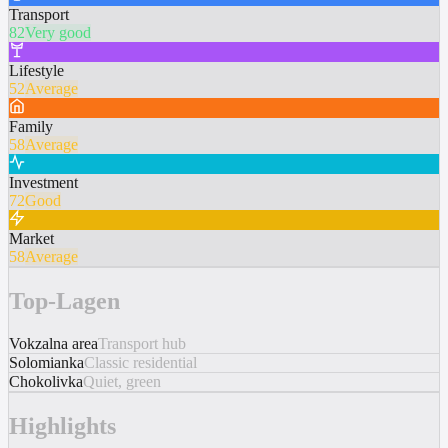
Transport
82
Very good
Lifestyle
52
Average
Family
58
Average
Investment
72
Good
Market
58
Average
Top-Lagen
Vokzalna area
Transport hub
Solomianka
Classic residential
Chokolivka
Quiet, green
Highlights