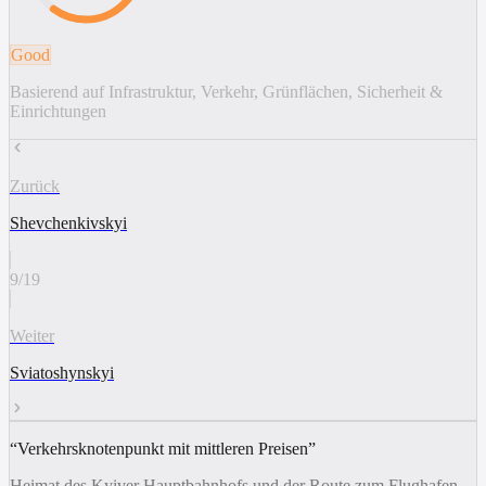
Good
Basierend auf Infrastruktur, Verkehr, Grünflächen, Sicherheit &
Einrichtungen
Zurück
Shevchenkivskyi
9
/
19
Weiter
Sviatoshynskyi
“
Verkehrsknotenpunkt mit mittleren Preisen
”
Heimat des Kyiver Hauptbahnhofs und der Route zum Flughafen