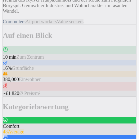
Boryspil. Gemischter Industrie- und Wohncharakter im rasanten
Wandel.
Commuters
Airport workers
Value seekers
Auf einen Blick
🕐
10 min
Zum Zentrum
🌿
16%
Grünfläche
👥
380,000
Einwohner
💰
~€1 820
Ø Preis/m²
Kategoriebewertung
Comfort
48
Average