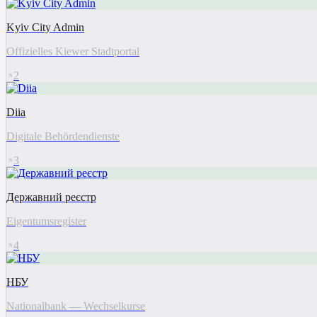
Kyiv City Admin
Offizielles Kiewer Stadtportal
2
Diia
Digitale Behördendienste
3
Державний реєстр
Eigentumsregister
4
НБУ
Nationalbank — Wechselkurse