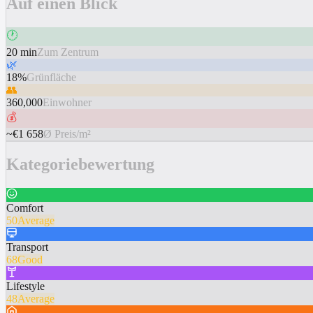
Auf einen Blick
🕐
20 min
Zum Zentrum
🌿
18%
Grünfläche
👥
360,000
Einwohner
💰
~€1 658
Ø Preis/m²
Kategoriebewertung
Comfort
50
Average
Transport
68
Good
Lifestyle
48
Average