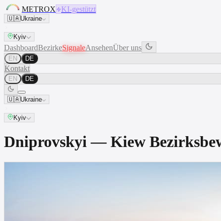
METROX
KI-gestützt
🇺🇦
Ukraine
Kyiv
Dashboard
Bezirke
Signale
Ansehen
Über uns
EN
DE
Kontakt
EN
DE
🇺🇦
Ukraine
Kyiv
Dniprovskyi — Kiew Bezirksb