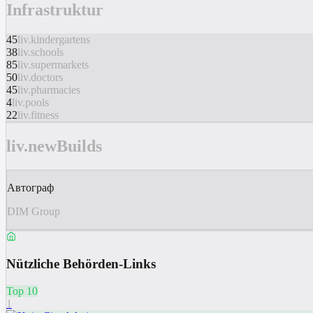
Infrastruktur
45
liv.kindergartens
38
liv.schools
85
liv.supermarkets
50
liv.doctors
45
liv.pharmacies
4
liv.pools
22
liv.fitness
liv.newBuilds
Автограф
DIM Group
Nützliche Behörden-Links
Top 10
1