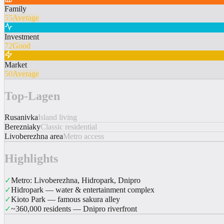
Family
55
Average
Investment
72
Good
Market
50
Average
Top-Lagen
Rusanivka
Island living
Berezniaky
Classic residential
Livoberezhna area
Metro access
Highlights
✓
Metro: Livoberezhna, Hidropark, Dnipro
✓
Hidropark — water & entertainment complex
✓
Kioto Park — famous sakura alley
✓
~360,000 residents — Dnipro riverfront