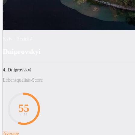
Kyiv
·
Bezirk
4
Dniprovskyi
4. Dniprovskyi
Lebensqualität-Score
55
/ 100
Average