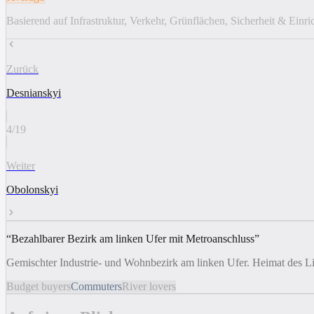
Basierend auf Infrastruktur, Verkehr, Grünflächen, Sicherheit & Einr
Zurück
Desnianskyi
4
/
19
Weiter
Obolonskyi
“
Bezahlbarer Bezirk am linken Ufer mit Metroanschluss
”
Gemischter Industrie- und Wohnbezirk am linken Ufer. Heimat des 
Budget buyers
Commuters
River lovers