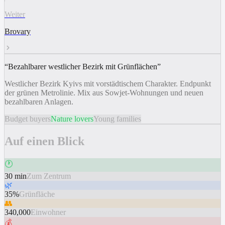
Weiter
Brovary
“
Bezahlbarer westlicher Bezirk mit Grünflächen
”
Westlicher Bezirk Kyivs mit vorstädtischem Charakter. Endpunkt
der grünen Metrolinie. Mix aus Sowjet-Wohnungen und neuen
bezahlbaren Anlagen.
Budget buyers
Nature lovers
Young families
Auf einen Blick
🕐
30 min
Zum Zentrum
🌿
35%
Grünfläche
👥
340,000
Einwohner
💰