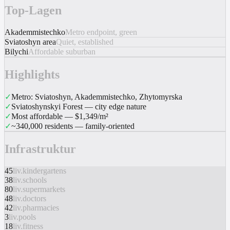
Top-Lagen
Akademmistechko
Metro endpoint, green
Sviatoshyn area
Quiet, established
Bilychi
Affordable suburban
Highlights
✓
Metro: Sviatoshyn, Akademmistechko, Zhytomyrska
✓
Sviatoshynskyi Forest — city edge nature
✓
Most affordable — $1,349/m²
✓
~340,000 residents — family-oriented
Infrastruktur
45
liv.kindergartens
38
liv.schools
80
liv.supermarkets
48
liv.doctors
42
liv.pharmacies
3
liv.pools
18
liv.fitness