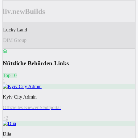
liv.newBuilds
Lucky Land
DIM Group
Nützliche Behörden-Links
Top 10
1
Kyiv City Admin
Offizielles Kiewer Stadtportal
2
Diia