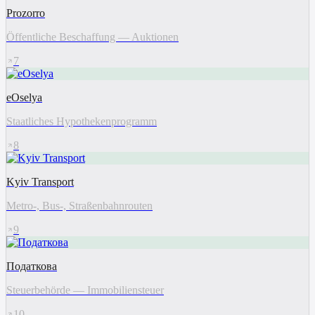
Prozorro
Öffentliche Beschaffung — Auktionen
7
eOselya
Staatliches Hypothekenprogramm
8
Kyiv Transport
Metro-, Bus-, Straßenbahnrouten
9
Податкова
Steuerbehörde — Immobiliensteuer
10