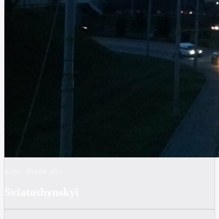
Kyiv
·
Bezirk
10
Sviatoshynskyi