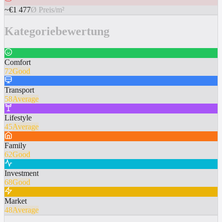
~€1 477
Ø Preis/m²
Kategoriebewertung
Comfort
72
Good
Transport
58
Average
Lifestyle
45
Average
Family
62
Good
Investment
68
Good
Market
48
Average