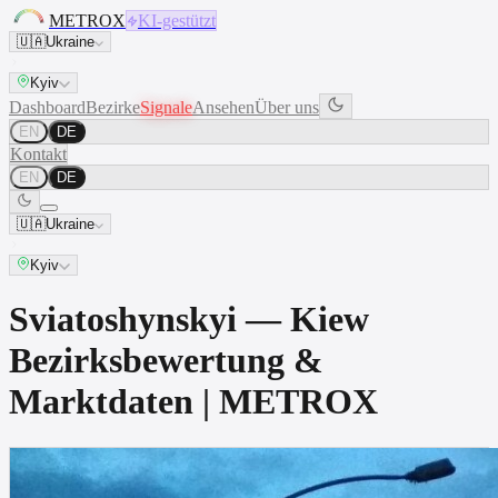
METROX
KI-gestützt
🇺🇦
Ukraine
Kyiv
Dashboard
Bezirke
Signale
Ansehen
Über uns
EN
DE
Kontakt
EN
DE
🇺🇦
Ukraine
Kyiv
Sviatoshynskyi — Kiew
Bezirksbewertung &
Marktdaten | METROX