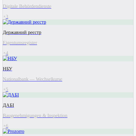
Digitale Behördendienste
3
Державний реєстр
Eigentumsregister
4
НБУ
Nationalbank — Wechselkurse
5
ДАБІ
Baugenehmigungen & Inspektion
6