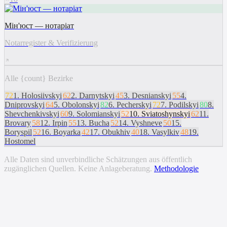
Мін'юст — нотаріат
Notarregister & Verifizierung
Alle {count} Bezirke
72
1
.
Holosiivskyi
62
2
.
Darnytskyi
45
3
.
Desnianskyi
55
4
.
Dniprovskyi
64
5
.
Obolonskyi
82
6
.
Pecherskyi
72
7
.
Podilskyi
80
8
.
Shevchenkivskyi
60
9
.
Solomianskyi
52
10
.
Sviatoshynskyi
62
11
.
Brovary
58
12
.
Irpin
55
13
.
Bucha
52
14
.
Vyshneve
50
15
.
Boryspil
52
16
.
Boyarka
42
17
.
Obukhiv
40
18
.
Vasylkiv
48
19
.
Hostomel
Alle Daten sind unverbindliche Schätzungen aus öffentlich
zugänglichen Quellen. Keine Anlageberatung.
Methodologie