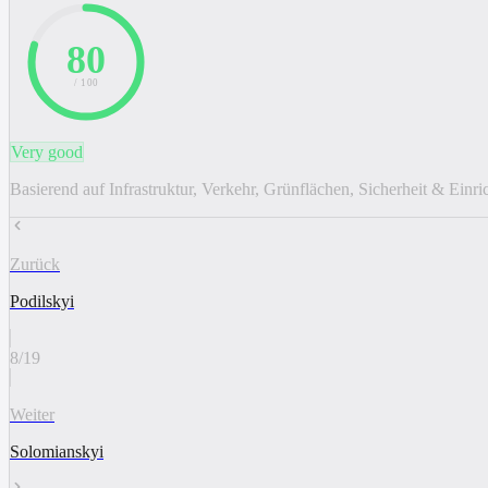
80
/ 100
Very good
Basierend auf Infrastruktur, Verkehr, Grünflächen, Sicherheit & Einr
Zurück
Podilskyi
8
/
19
Weiter
Solomianskyi