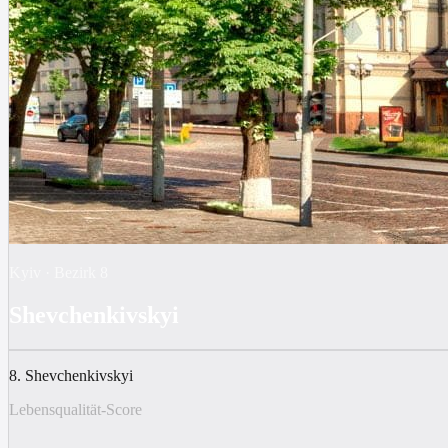
Kyiv
·
Bezirk
8
Shevchenkivskyi
8. Shevchenkivskyi
Lebensqualität-Score