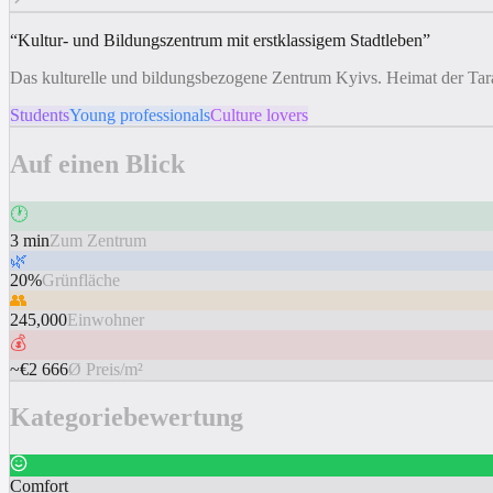
“
Kultur- und Bildungszentrum mit erstklassigem Stadtleben
”
Das kulturelle und bildungsbezogene Zentrum Kyivs. Heimat der Tar
Students
Young professionals
Culture lovers
Auf einen Blick
🕐
3 min
Zum Zentrum
🌿
20%
Grünfläche
👥
245,000
Einwohner
💰
~€2 666
Ø Preis/m²
Kategoriebewertung
Comfort