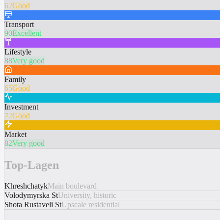
62
Good
Transport
90
Excellent
Lifestyle
88
Very good
Family
65
Good
Investment
72
Good
Market
82
Very good
Top-Lagen
Khreshchatyk
Main boulevard
Volodymyrska St
University, historic
Shota Rustaveli St
Upscale residential