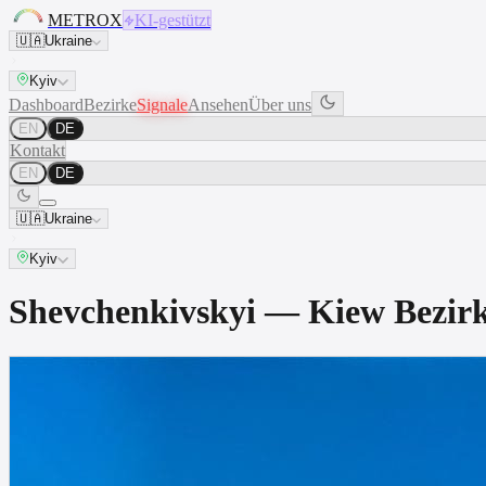
METROX
KI-gestützt
🇺🇦
Ukraine
Kyiv
Dashboard
Bezirke
Signale
Ansehen
Über uns
EN
DE
Kontakt
EN
DE
🇺🇦
Ukraine
Kyiv
Shevchenkivskyi — Kiew Bezi