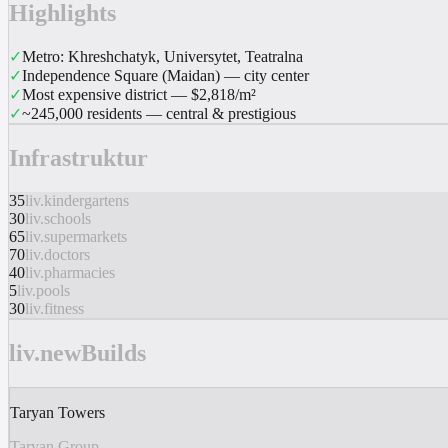
Highlights
✓
Metro: Khreshchatyk, Universytet, Teatralna
✓
Independence Square (Maidan) — city center
✓
Most expensive district — $2,818/m²
✓
~245,000 residents — central & prestigious
Infrastruktur
35
liv.kindergartens
30
liv.schools
65
liv.supermarkets
70
liv.doctors
40
liv.pharmacies
5
liv.pools
30
liv.fitness
liv.newBuilds
Taryan Towers
Taryan Group