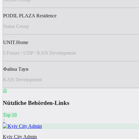
PODIL PLAZA Residence
Status Group
UNIT.Home
UFuture / UDP / KAN Development
Файна Таун
KAN Development
Nützliche Behörden-Links
Top 10
1
Kyiv City Admin