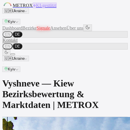
METROX
KI-gestützt
🇺🇦
Ukraine
Kyiv
Dashboard
Bezirke
Signale
Ansehen
Über uns
EN
DE
Kontakt
EN
DE
🇺🇦
Ukraine
Kyiv
Vyshneve — Kiew
Bezirksbewertung &
Marktdaten | METROX