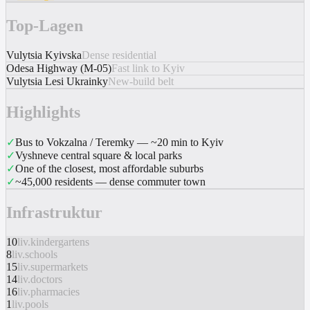
Top-Lagen
Vulytsia Kyivska
Dense residential
Odesa Highway (M-05)
Fast link to Kyiv
Vulytsia Lesi Ukrainky
New-build belt
Highlights
✓
Bus to Vokzalna / Teremky — ~20 min to Kyiv
✓
Vyshneve central square & local parks
✓
One of the closest, most affordable suburbs
✓
~45,000 residents — dense commuter town
Infrastruktur
10
liv.kindergartens
8
liv.schools
15
liv.supermarkets
14
liv.doctors
16
liv.pharmacies
1
liv.pools