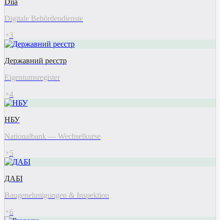
Diia
Digitale Behördendienste
3
Державний реєстр
Eigentumsregister
4
НБУ
Nationalbank — Wechselkurse
5
ДАБІ
Baugenehmigungen & Inspektion
6