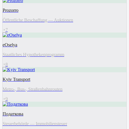
Prozorro
Öffentliche Beschaffung — Auktionen
7
eOselya
Staatliches Hypothekenprogramm
8
Kyiv Transport
Metro-, Bus-, Straßenbahnrouten
9
Податкова
Steuerbehörde — Immobiliensteuer