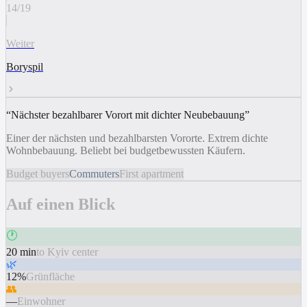
14
/
19
Weiter
Boryspil
“
Nächster bezahlbarer Vorort mit dichter Neubebauung
”
Einer der nächsten und bezahlbarsten Vororte. Extrem dichte
Wohnbebauung. Beliebt bei budgetbewussten Käufern.
Budget buyers
Commuters
First apartment
Auf einen Blick
🕐
20 min
to Kyiv center
🌿
12%
Grünfläche
👥
—
Einwohner