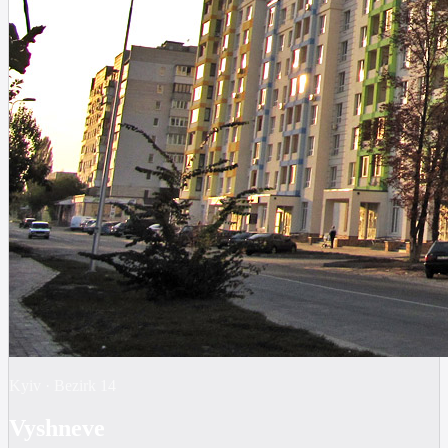
Kyiv
·
Bezirk
14
Vyshneve