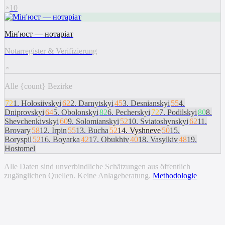
10
Мін'юст — нотаріат
Notarregister & Verifizierung
Alle {count} Bezirke
72
1
.
Holosiivskyi
62
2
.
Darnytskyi
45
3
.
Desnianskyi
55
4
.
Dniprovskyi
64
5
.
Obolonskyi
82
6
.
Pecherskyi
72
7
.
Podilskyi
80
8
.
Shevchenkivskyi
60
9
.
Solomianskyi
52
10
.
Sviatoshynskyi
62
11
.
Brovary
58
12
.
Irpin
55
13
.
Bucha
52
14
.
Vyshneve
50
15
.
Boryspil
52
16
.
Boyarka
42
17
.
Obukhiv
40
18
.
Vasylkiv
48
19
.
Hostomel
Alle Daten sind unverbindliche Schätzungen aus öffentlich
zugänglichen Quellen. Keine Anlageberatung.
Methodologie