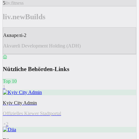
5
liv.fitness
liv.newBuilds
Акварелі-2
Akvareli Development Holding (ADH)
Nützliche Behörden-Links
Top 10
1
Kyiv City Admin
Offizielles Kiewer Stadtportal
2