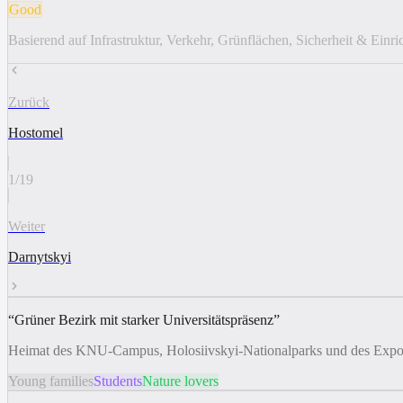
Good
Basierend auf Infrastruktur, Verkehr, Grünflächen, Sicherheit & Einr
Zurück
Hostomel
1
/
19
Weiter
Darnytskyi
“
Grüner Bezirk mit starker Universitätspräsenz
”
Heimat des KNU-Campus, Holosiivskyi-Nationalparks und des Expoce
Young families
Students
Nature lovers