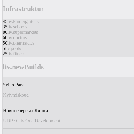
Infrastruktur
45
liv.kindergartens
35
liv.schools
80
liv.supermarkets
60
liv.doctors
50
liv.pharmacies
5
liv.pools
25
liv.fitness
liv.newBuilds
Svitlo Park
Kyivmiskbud
Новопечерські Липки
UDP / City One Development