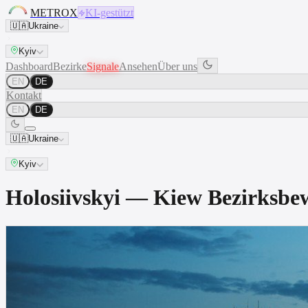
METROX
KI-gestützt
🇺🇦
Ukraine
Kyiv
Dashboard
Bezirke
Signale
Ansehen
Über uns
EN
DE
Kontakt
EN
DE
🇺🇦
Ukraine
Kyiv
Holosiivskyi — Kiew Bezirks