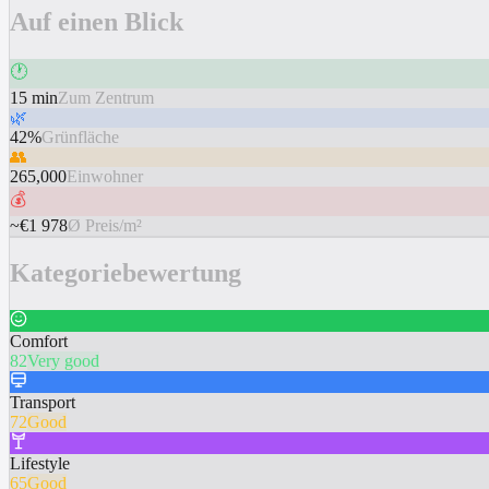
Auf einen Blick
🕐
15 min
Zum Zentrum
🌿
42%
Grünfläche
👥
265,000
Einwohner
💰
~€1 978
Ø Preis/m²
Kategoriebewertung
Comfort
82
Very good
Transport
72
Good
Lifestyle
65
Good