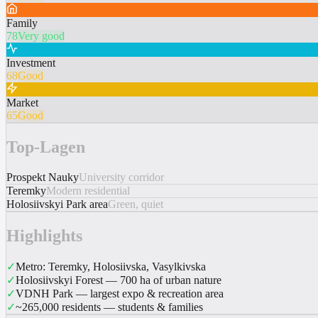
Family
78
Very good
Investment
68
Good
Market
65
Good
Top-Lagen
Prospekt Nauky
University corridor
Teremky
Modern residential
Holosiivskyi Park area
Green, quiet
Highlights
✓
Metro: Teremky, Holosiivska, Vasylkivska
✓
Holosiivskyi Forest — 700 ha of urban nature
✓
VDNH Park — largest expo & recreation area
✓
~265,000 residents — students & families