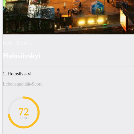
Kyiv
·
Bezirk
1
Holosiivskyi
1. Holosiivskyi
Lebensqualität-Score
72
/ 100