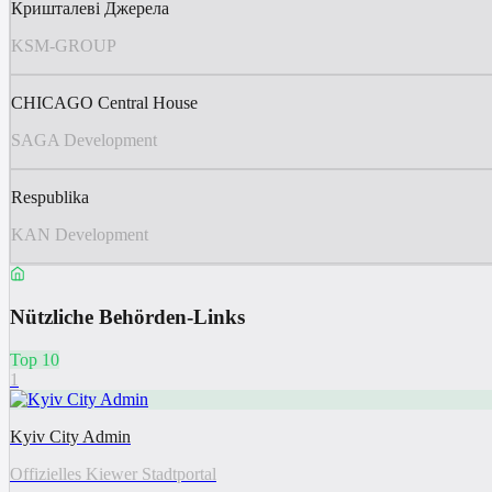
Кришталеві Джерела
KSM-GROUP
CHICAGO Central House
SAGA Development
Respublika
KAN Development
Nützliche Behörden-Links
Top 10
1
Kyiv City Admin
Offizielles Kiewer Stadtportal