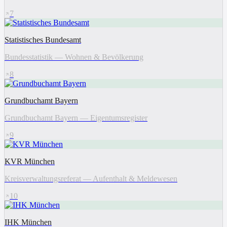
7
Statistisches Bundesamt
Bundesstatistik — Wohnen & Bevölkerung
8
Grundbuchamt Bayern
Grundbuchamt Bayern — Eigentumsregister
9
KVR München
Kreisverwaltungsreferat — Aufenthalt & Meldewesen
10
IHK München