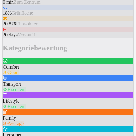
0 min
Zum Zentrum
🌿
18%
Grünfläche
👥
20.876
Einwohner
📅
20 days
Verkauf in
Kategoriebewertung
Comfort
70
Good
Transport
98
Excellent
Lifestyle
96
Excellent
Family
60
Average
Investment