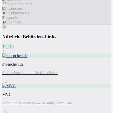
22
liv.supermarkets
95
liv.doctors
18
liv.pharmacies
2
liv.pools
14
liv.fitness
Nützliche Behörden-Links
Top 10
1
muenchen.de
Stadt München — offizielles Portal
2
MVG
Öffentlicher Verkehr — U-Bahn, Tram, Bus
3