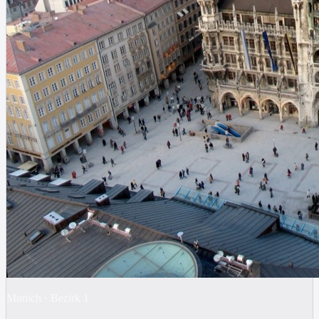
Munich
·
Bezirk
1