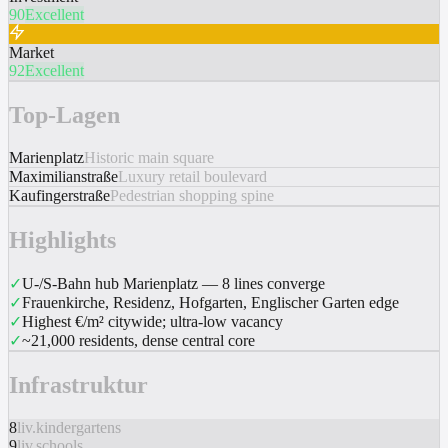
90
Excellent
Market
92
Excellent
Top-Lagen
Marienplatz
Historic main square
Maximilianstraße
Luxury retail boulevard
Kaufingerstraße
Pedestrian shopping spine
Highlights
✓
U-/S-Bahn hub Marienplatz — 8 lines converge
✓
Frauenkirche, Residenz, Hofgarten, Englischer Garten edge
✓
Highest €/m² citywide; ultra-low vacancy
✓
~21,000 residents, dense central core
Infrastruktur
8
liv.kindergartens
9
liv.schools