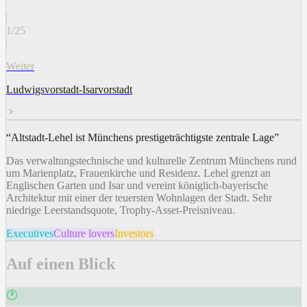
1
/
25
Weiter
Ludwigsvorstadt-Isarvorstadt
“
Altstadt-Lehel ist Münchens prestigeträchtigste zentrale Lage
”
Das verwaltungstechnische und kulturelle Zentrum Münchens rund
um Marienplatz, Frauenkirche und Residenz. Lehel grenzt an
Englischen Garten und Isar und vereint königlich-bayerische
Architektur mit einer der teuersten Wohnlagen der Stadt. Sehr
niedrige Leerstandsquote, Trophy-Asset-Preisniveau.
Executives
Culture lovers
Investors
Auf einen Blick
🕐