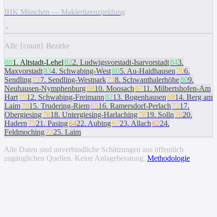
IHK München — Maklerlizenzprüfung
Alle {count} Bezirke
88
1
.
Altstadt-Lehel
82
2
.
Ludwigsvorstadt-Isarvorstadt
84
3
.
Maxvorstadt
83
4
.
Schwabing-West
80
5
.
Au-Haidhausen
70
6
.
Sendling
72
7
.
Sendling-Westpark
73
8
.
Schwanthalerhöhe
80
9
.
Neuhausen-Nymphenburg
68
10
.
Moosach
67
11
.
Milbertshofen-Am
Hart
75
12
.
Schwabing-Freimann
82
13
.
Bogenhausen
68
14
.
Berg am
Laim
70
15
.
Trudering-Riem
65
16
.
Ramersdorf-Perlach
72
17
.
Obergiesing
78
18
.
Untergiesing-Harlaching
78
19
.
Solln
70
20
.
Hadern
75
21
.
Pasing
64
22
.
Aubing
67
23
.
Allach
62
24
.
Feldmoching
73
25
.
Laim
Alle Daten sind unverbindliche Schätzungen aus öffentlich
zugänglichen Quellen. Keine Anlageberatung.
Methodologie