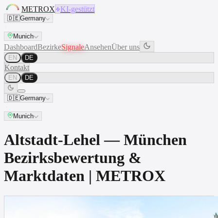
METROX
KI-gestützt
🇩🇪
Germany
Munich
Dashboard
Bezirke
Signale
Ansehen
Über uns
EN
DE
Kontakt
EN
DE
🇩🇪
Germany
Munich
Altstadt-Lehel — München
Bezirksbewertung &
Marktdaten | METROX