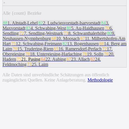
Alle {count} Bezirke
88
1
.
Altstadt-Lehel
82
2
.
Ludwigsvorstadt-Isarvorstadt
84
3
.
Maxvorstadt
83
4
.
Schwabing-West
80
5
.
Au-Haidhausen
70
6
.
Sendling
72
7
.
Sendling-Westpark
73
8
.
Schwanthalerhöhe
80
9
.
Neuhausen-Nymphenburg
68
10
.
Moosach
67
11
.
Milbertshofen-Am
Hart
75
12
.
Schwabing-Freimann
82
13
.
Bogenhausen
68
14
.
Berg am
Laim
70
15
.
Trudering-Riem
65
16
.
Ramersdorf-Perlach
72
17
.
Obergiesing
78
18
.
Untergiesing-Harlaching
78
19
.
Solln
70
20
.
Hadern
75
21
.
Pasing
64
22
.
Aubing
67
23
.
Allach
62
24
.
Feldmoching
73
25
.
Laim
Alle Daten sind unverbindliche Schätzungen aus öffentlich
zugänglichen Quellen. Keine Anlageberatung.
Methodologie