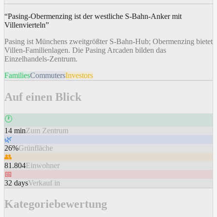
“
Pasing-Obermenzing ist der westliche S-Bahn-Anker mit
Villenvierteln
”
Pasing ist Münchens zweitgrößter S-Bahn-Hub; Obermenzing bietet
Villen-Familienlagen. Die Pasing Arcaden bilden das
Einzelhandels-Zentrum.
Families
Commuters
Investors
Auf einen Blick
🕐
14 min
Zum Zentrum
🌿
26%
Grünfläche
👥
81.804
Einwohner
📅
32 days
Verkauf in
Kategoriebewertung