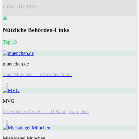
GBW / DEMOS
Nützliche Behörden-Links
Top 10
1
muenchen.de
Stadt München — offizielles Portal
2
MVG
Öffentlicher Verkehr — U-Bahn, Tram, Bus
3
Mietspiegel München