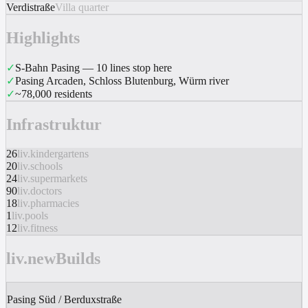
Verdistraße
Villa quarter
Highlights
✓
S-Bahn Pasing — 10 lines stop here
✓
Pasing Arcaden, Schloss Blutenburg, Würm river
✓
~78,000 residents
Infrastruktur
26
liv.kindergartens
20
liv.schools
24
liv.supermarkets
90
liv.doctors
18
liv.pharmacies
1
liv.pools
12
liv.fitness
liv.newBuilds
Pasing Süd / Berduxstraße