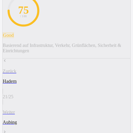
75
/ 100
Good
Basierend auf Infrastruktur, Verkehr, Grünflächen, Sicherheit &
Einrichtungen
Zurück
Hadern
21
/
25
Weiter
Aubing