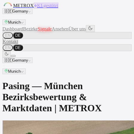
METROX
KI-gestützt
🇩🇪
Germany
Munich
Dashboard
Bezirke
Signale
Ansehen
Über uns
EN
DE
Kontakt
EN
DE
🇩🇪
Germany
Munich
Pasing — München
Bezirksbewertung &
Marktdaten | METROX