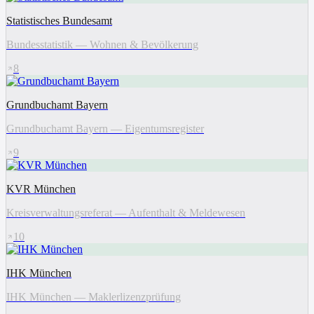
Statistisches Bundesamt
Bundesstatistik — Wohnen & Bevölkerung
8
Grundbuchamt Bayern
Grundbuchamt Bayern — Eigentumsregister
9
KVR München
Kreisverwaltungsreferat — Aufenthalt & Meldewesen
10
IHK München
IHK München — Maklerlizenzprüfung