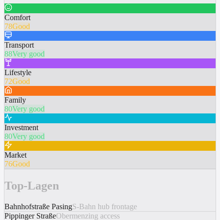
Comfort
78
Good
Transport
88
Very good
Lifestyle
72
Good
Family
80
Very good
Investment
80
Very good
Market
76
Good
Top-Lagen
Bahnhofstraße Pasing
S-Bahn hub frontage
Pippinger Straße
Obermenzing access