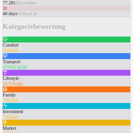
77.281
Einwohner
📅
40 days
Verkauf in
Kategoriebewertung
Comfort
65
Good
Transport
86
Very good
Lifestyle
60
Average
Family
70
Good
Investment
72
Good
Market