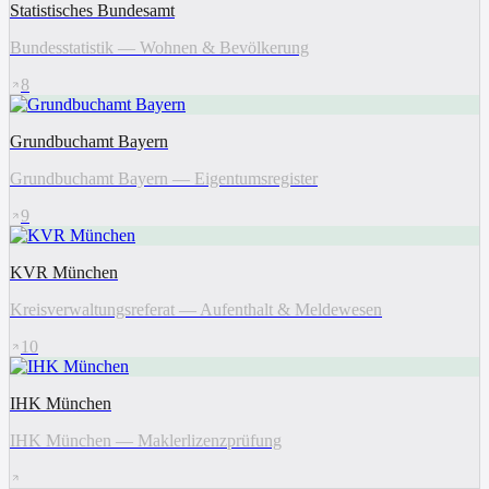
Statistisches Bundesamt
Bundesstatistik — Wohnen & Bevölkerung
8
Grundbuchamt Bayern
Grundbuchamt Bayern — Eigentumsregister
9
KVR München
Kreisverwaltungsreferat — Aufenthalt & Meldewesen
10
IHK München
IHK München — Maklerlizenzprüfung