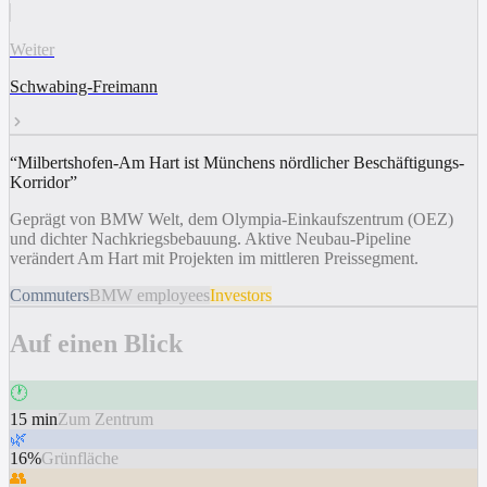
Weiter
Schwabing-Freimann
“
Milbertshofen-Am Hart ist Münchens nördlicher Beschäftigungs-
Korridor
”
Geprägt von BMW Welt, dem Olympia-Einkaufszentrum (OEZ)
und dichter Nachkriegsbebauung. Aktive Neubau-Pipeline
verändert Am Hart mit Projekten im mittleren Preissegment.
Commuters
BMW employees
Investors
Auf einen Blick
🕐
15 min
Zum Zentrum
🌿
16%
Grünfläche
👥