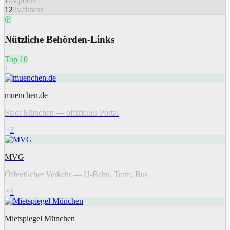
1
liv.pools
12
liv.fitness
Nützliche Behörden-Links
Top 10
1
muenchen.de
Stadt München — offizielles Portal
2
MVG
Öffentlicher Verkehr — U-Bahn, Tram, Bus
3
Mietspiegel München