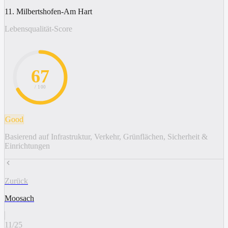
11. Milbertshofen-Am Hart
Lebensqualität-Score
67
/ 100
Good
Basierend auf Infrastruktur, Verkehr, Grünflächen, Sicherheit &
Einrichtungen
Zurück
Moosach
11
/
25