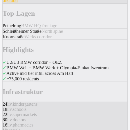
66
Good
Top-Lagen
Petuelring
BMW HQ frontage
Schleißheimer Straße
North spine
Knorrstraße
Werks corridor
Highlights
✓
U2/U3 BMW corridor + OEZ
✓
BMW Welt + BMW Werk + Olympia-Einkaufszentrum
✓
Active mid-tier infill across Am Hart
✓
~75,000 residents
Infrastruktur
24
liv.kindergartens
18
liv.schools
22
liv.supermarkets
80
liv.doctors
16
liv.pharmacies