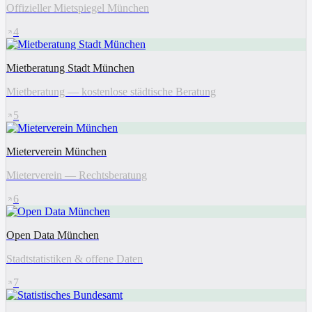
Offizieller Mietspiegel München
4
Mietberatung Stadt München
Mietberatung — kostenlose städtische Beratung
5
Mieterverein München
Mieterverein — Rechtsberatung
6
Open Data München
Stadtstatistiken & offene Daten
7