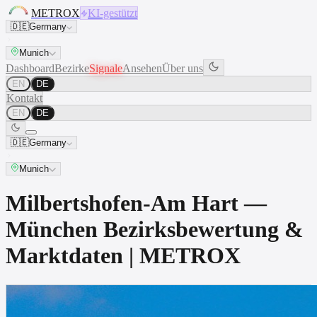
METROX
KI-gestützt
🇩🇪
Germany
Munich
Dashboard
Bezirke
Signale
Ansehen
Über uns
EN
DE
Kontakt
EN
DE
🇩🇪
Germany
Munich
Milbertshofen-Am Hart —
München Bezirksbewertung &
Marktdaten | METROX