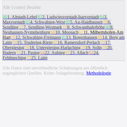
Alle {count} Bezirke
88
1
.
Altstadt-Lehel
82
2
.
Ludwigsvorstadt-Isarvorstadt
84
3
.
Maxvorstadt
83
4
.
Schwabing-West
80
5
.
Au-Haidhausen
70
6
.
Sendling
72
7
.
Sendling-Westpark
73
8
.
Schwanthalerhöhe
80
9
.
Neuhausen-Nymphenburg
68
10
.
Moosach
67
11
.
Milbertshofen-Am
Hart
75
12
.
Schwabing-Freimann
82
13
.
Bogenhausen
68
14
.
Berg am
Laim
70
15
.
Trudering-Riem
65
16
.
Ramersdorf-Perlach
72
17
.
Obergiesing
78
18
.
Untergiesing-Harlaching
78
19
.
Solln
70
20
.
Hadern
75
21
.
Pasing
64
22
.
Aubing
67
23
.
Allach
62
24
.
Feldmoching
73
25
.
Laim
Alle Daten sind unverbindliche Schätzungen aus öffentlich
zugänglichen Quellen. Keine Anlageberatung.
Methodologie