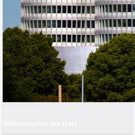
Munich
·
Bezirk
11
Milbertshofen-Am Hart