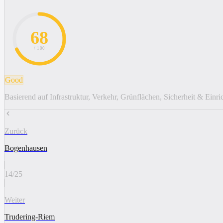
68
/ 100
Good
Basierend auf Infrastruktur, Verkehr, Grünflächen, Sicherheit & Einr
Zurück
Bogenhausen
14
/
25
Weiter
Trudering-Riem