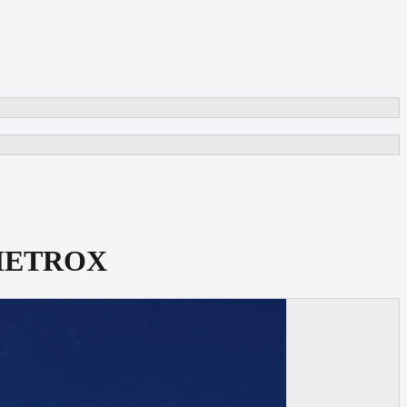
| METROX