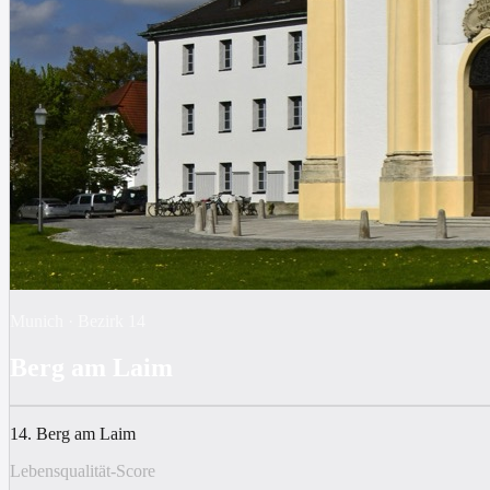
Munich
·
Bezirk
14
Berg am Laim
14. Berg am Laim
Lebensqualität-Score