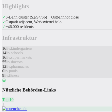
Highlights
✓
S-Bahn cluster (S2/S4/S6) + Ostbahnhof close
✓
Ostpark adjacent, Werksviertel halo
✓
~46,000 residents
Infrastruktur
16
liv.kindergartens
14
liv.schools
16
liv.supermarkets
55
liv.doctors
12
liv.pharmacies
0
liv.pools
9
liv.fitness
Nützliche Behörden-Links
Top 10
1