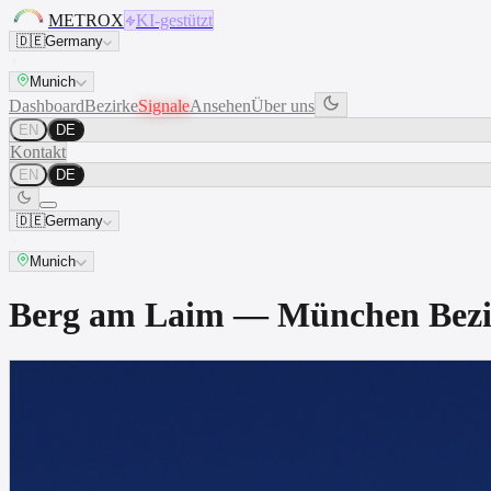
METROX
KI-gestützt
🇩🇪
Germany
Munich
Dashboard
Bezirke
Signale
Ansehen
Über uns
EN
DE
Kontakt
EN
DE
🇩🇪
Germany
Munich
Berg am Laim — München Bez