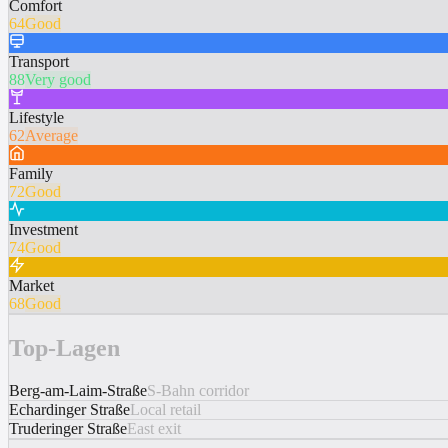
Comfort
64
Good
Transport
88
Very good
Lifestyle
62
Average
Family
72
Good
Investment
74
Good
Market
68
Good
Top-Lagen
Berg-am-Laim-Straße
S-Bahn corridor
Echardinger Straße
Local retail
Truderinger Straße
East exit