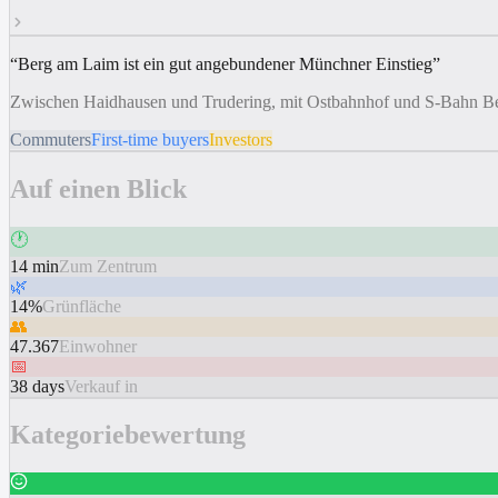
“
Berg am Laim ist ein gut angebundener Münchner Einstieg
”
Zwischen Haidhausen und Trudering, mit Ostbahnhof und S-Bahn Ber
Commuters
First-time buyers
Investors
Auf einen Blick
🕐
14 min
Zum Zentrum
🌿
14%
Grünfläche
👥
47.367
Einwohner
📅
38 days
Verkauf in
Kategoriebewertung