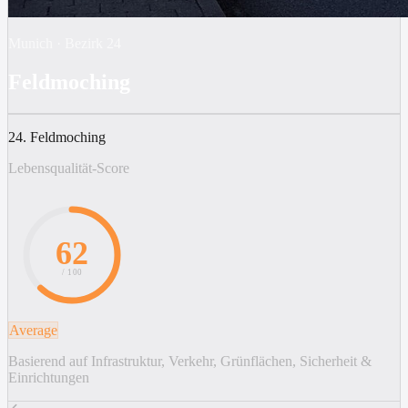
Munich
·
Bezirk
24
Feldmoching
24. Feldmoching
Lebensqualität-Score
62
/ 100
Average
Basierend auf Infrastruktur, Verkehr, Grünflächen, Sicherheit &
Einrichtungen