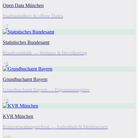
Open Data München
Stadtstatistiken & offene Daten
7
Statistisches Bundesamt
Bundesstatistik — Wohnen & Bevölkerung
8
Grundbuchamt Bayern
Grundbuchamt Bayern — Eigentumsregister
9
KVR München
Kreisverwaltungsreferat — Aufenthalt & Meldewesen
10