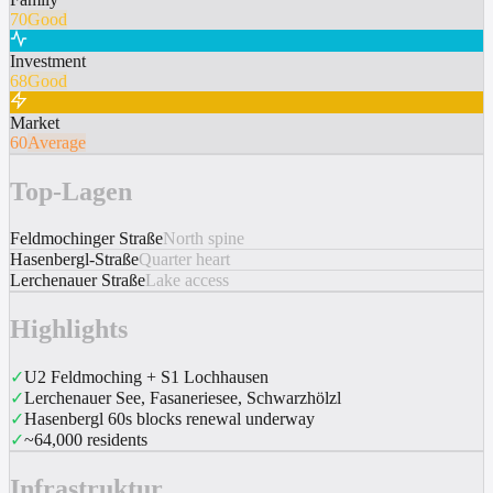
70
Good
Investment
68
Good
Market
60
Average
Top-Lagen
Feldmochinger Straße
North spine
Hasenbergl-Straße
Quarter heart
Lerchenauer Straße
Lake access
Highlights
✓
U2 Feldmoching + S1 Lochhausen
✓
Lerchenauer See, Fasaneriesee, Schwarzhölzl
✓
Hasenbergl 60s blocks renewal underway
✓
~64,000 residents
Infrastruktur