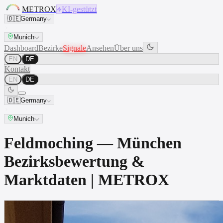
METROX
KI-gestützt
🇩🇪
Germany
Munich
Dashboard
Bezirke
Signale
Ansehen
Über uns
EN
DE
Kontakt
EN
DE
🇩🇪
Germany
Munich
Feldmoching — München
Bezirksbewertung &
Marktdaten | METROX