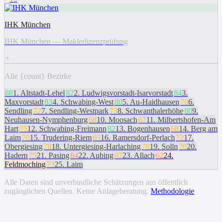
IHK München
IHK München — Maklerlizenzprüfung
Alle {count} Bezirke
88
1
.
Altstadt-Lehel
82
2
.
Ludwigsvorstadt-Isarvorstadt
84
3
.
Maxvorstadt
83
4
.
Schwabing-West
80
5
.
Au-Haidhausen
70
6
.
Sendling
72
7
.
Sendling-Westpark
73
8
.
Schwanthalerhöhe
80
9
.
Neuhausen-Nymphenburg
68
10
.
Moosach
67
11
.
Milbertshofen-Am
Hart
75
12
.
Schwabing-Freimann
82
13
.
Bogenhausen
68
14
.
Berg am
Laim
70
15
.
Trudering-Riem
65
16
.
Ramersdorf-Perlach
72
17
.
Obergiesing
78
18
.
Untergiesing-Harlaching
78
19
.
Solln
70
20
.
Hadern
75
21
.
Pasing
64
22
.
Aubing
67
23
.
Allach
62
24
.
Feldmoching
73
25
.
Laim
Alle Daten sind unverbindliche Schätzungen aus öffentlich
zugänglichen Quellen. Keine Anlageberatung.
Methodologie