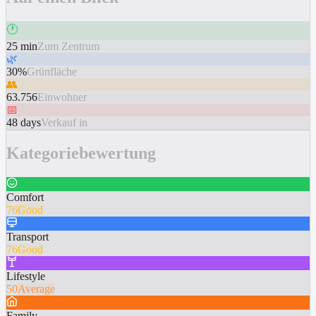
🕐
25 min
Zum Zentrum
🌿
30%
Grünfläche
👥
63.756
Einwohner
📅
48 days
Verkauf in
Kategoriebewertung
Comfort
76
Good
Transport
76
Good
Lifestyle
50
Average
Family