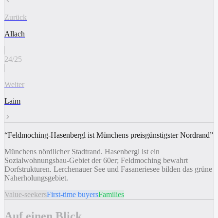
Zurück
Allach
24
/
25
Weiter
Laim
“
Feldmoching-Hasenbergl ist Münchens preisgünstigster Nordrand
”
Münchens nördlicher Stadtrand. Hasenbergl ist ein
Sozialwohnungsbau-Gebiet der 60er; Feldmoching bewahrt
Dorfstrukturen. Lerchenauer See und Fasaneriesee bilden das grüne
Naherholungsgebiet.
Value-seekers
First-time buyers
Families
Auf einen Blick