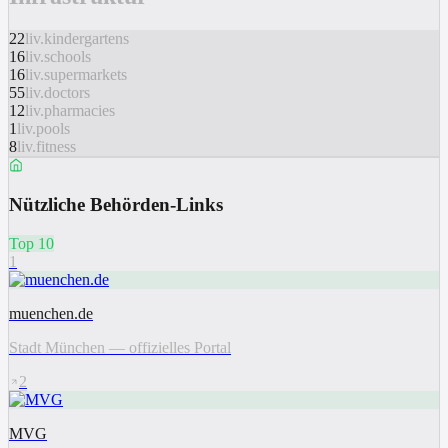
22
liv.kindergartens
16
liv.schools
16
liv.supermarkets
55
liv.doctors
12
liv.pharmacies
1
liv.pools
8
liv.fitness
Nützliche Behörden-Links
Top 10
1
muenchen.de
Stadt München — offizielles Portal
2
MVG