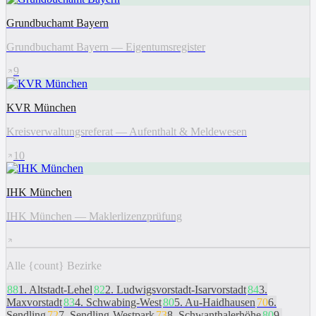
Grundbuchamt Bayern
Grundbuchamt Bayern — Eigentumsregister
9
KVR München
Kreisverwaltungsreferat — Aufenthalt & Meldewesen
10
IHK München
IHK München — Maklerlizenzprüfung
Alle {count} Bezirke
88
1
.
Altstadt-Lehel
82
2
.
Ludwigsvorstadt-Isarvorstadt
84
3
.
Maxvorstadt
83
4
.
Schwabing-West
80
5
.
Au-Haidhausen
70
6
.
Sendling
72
7
.
Sendling-Westpark
73
8
.
Schwanthalerhöhe
80
9
.