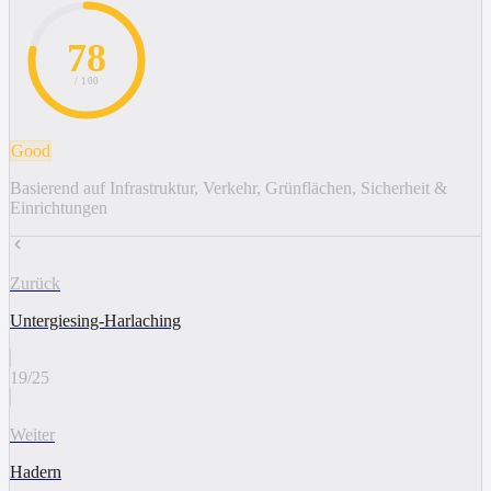
78
/ 100
Good
Basierend auf Infrastruktur, Verkehr, Grünflächen, Sicherheit &
Einrichtungen
Zurück
Untergiesing-Harlaching
19
/
25
Weiter
Hadern