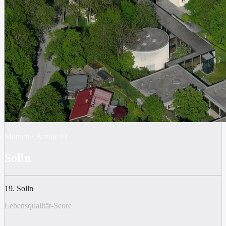
Munich
·
Bezirk
19
Solln
19. Solln
Lebensqualität-Score