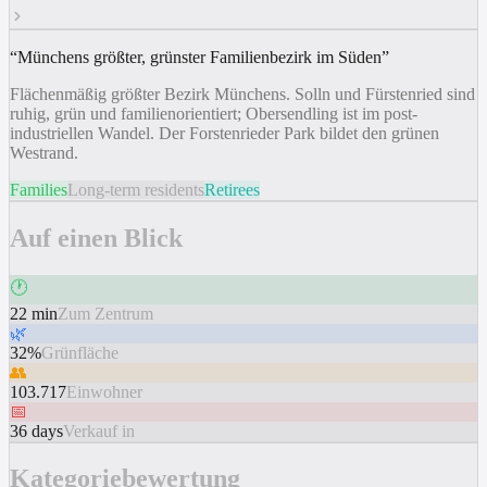
“
Münchens größter, grünster Familienbezirk im Süden
”
Flächenmäßig größter Bezirk Münchens. Solln und Fürstenried sind
ruhig, grün und familienorientiert; Obersendling ist im post-
industriellen Wandel. Der Forstenrieder Park bildet den grünen
Westrand.
Families
Long-term residents
Retirees
Auf einen Blick
🕐
22 min
Zum Zentrum
🌿
32%
Grünfläche
👥
103.717
Einwohner
📅
36 days
Verkauf in
Kategoriebewertung