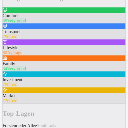
Comfort
88
Very good
Transport
78
Good
Lifestyle
60
Average
Family
84
Very good
Investment
78
Good
Market
72
Good
Top-Lagen
Forstenrieder Allee
South-axis