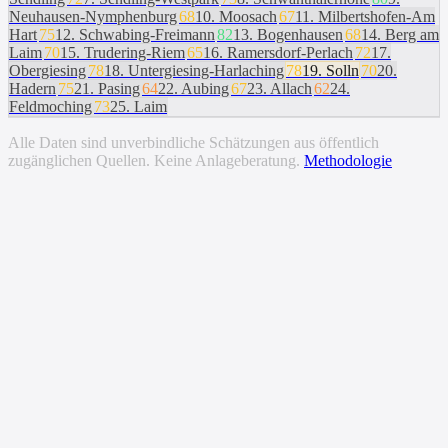
Neuhausen-Nymphenburg
68
10
.
Moosach
67
11
.
Milbertshofen-Am
Hart
75
12
.
Schwabing-Freimann
82
13
.
Bogenhausen
68
14
.
Berg am
Laim
70
15
.
Trudering-Riem
65
16
.
Ramersdorf-Perlach
72
17
.
Obergiesing
78
18
.
Untergiesing-Harlaching
78
19
.
Solln
70
20
.
Hadern
75
21
.
Pasing
64
22
.
Aubing
67
23
.
Allach
62
24
.
Feldmoching
73
25
.
Laim
Alle Daten sind unverbindliche Schätzungen aus öffentlich
zugänglichen Quellen. Keine Anlageberatung.
Methodologie