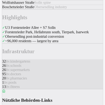
Wolfratshauser Straße
Solln spine
Boschetsrieder Straße
Obersendling industry
Highlights
✓
U3 Forstenrieder Allee + S7 Solln
✓
Forstenrieder Park, Hellabrunn south, Tierpark, Isarwerk
✓
Obersendling post-industrial conversion
✓
~96,000 residents — largest by area
Infrastruktur
32
liv.kindergartens
26
liv.schools
26
liv.supermarkets
95
liv.doctors
20
liv.pharmacies
1
liv.pools
13
liv.fitness
Nützliche Behörden-Links