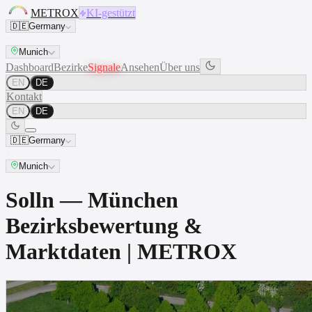
METROX
KI-gestützt
🇩🇪
Germany
Munich
Dashboard
Bezirke
Signale
Ansehen
Über uns
EN
DE
Kontakt
EN
DE
🇩🇪
Germany
Munich
Solln — München
Bezirksbewertung &
Marktdaten | METROX