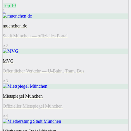
Top 10
1
muenchen.de
Stadt München — offizielles Portal
2
MVG
Öffentlicher Verkehr — U-Bahn, Tram, Bus
3
Mietspiegel München
Offizieller Mietspiegel München
4