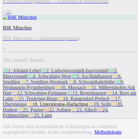
Kreisverwaltungsreferat — Aufenthalt & Meldewesen
10
IHK München
IHK München — Maklerlizenzprüfung
Alle {count} Bezirke
88
1
.
Altstadt-Lehel
82
2
.
Ludwigsvorstadt-Isarvorstadt
84
3
.
Maxvorstadt
83
4
.
Schwabing-West
80
5
.
Au-Haidhausen
70
6
.
Sendling
72
7
.
Sendling-Westpark
73
8
.
Schwanthalerhöhe
80
9
.
Neuhausen-Nymphenburg
68
10
.
Moosach
67
11
.
Milbertshofen-Am
Hart
75
12
.
Schwabing-Freimann
82
13
.
Bogenhausen
68
14
.
Berg am
Laim
70
15
.
Trudering-Riem
65
16
.
Ramersdorf-Perlach
72
17
.
Obergiesing
78
18
.
Untergiesing-Harlaching
78
19
.
Solln
70
20
.
Hadern
75
21
.
Pasing
64
22
.
Aubing
67
23
.
Allach
62
24
.
Feldmoching
73
25
.
Laim
Alle Daten sind unverbindliche Schätzungen aus öffentlich
zugänglichen Quellen. Keine Anlageberatung.
Methodologie