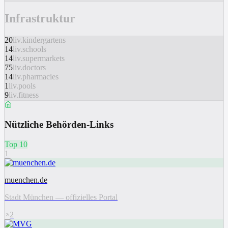
Infrastruktur
20
liv.kindergartens
14
liv.schools
14
liv.supermarkets
75
liv.doctors
14
liv.pharmacies
1
liv.pools
9
liv.fitness
Nützliche Behörden-Links
Top 10
1
muenchen.de
Stadt München — offizielles Portal
2