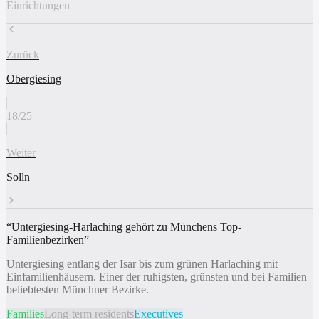
Einrichtungen
Zurück
Obergiesing
18
/
25
Weiter
Solln
“
Untergiesing-Harlaching gehört zu Münchens Top-
Familienbezirken
”
Untergiesing entlang der Isar bis zum grünen Harlaching mit
Einfamilienhäusern. Einer der ruhigsten, grünsten und bei Familien
beliebtesten Münchner Bezirke.
Families
Long-term residents
Executives