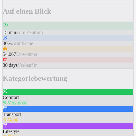
Auf einen Blick
🕐
15 min
Zum Zentrum
🌿
30%
Grünfläche
👥
54.067
Einwohner
📅
30 days
Verkauf in
Kategoriebewertung
Comfort
88
Very good
Transport
78
Good
Lifestyle