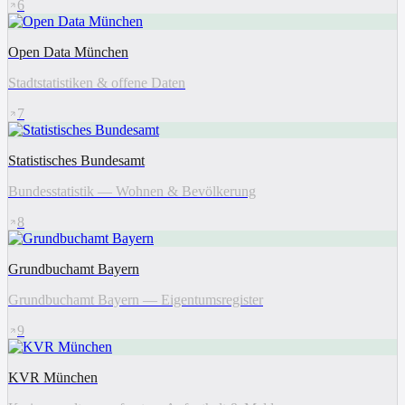
6
Open Data München
Stadtstatistiken & offene Daten
7
Statistisches Bundesamt
Bundesstatistik — Wohnen & Bevölkerung
8
Grundbuchamt Bayern
Grundbuchamt Bayern — Eigentumsregister
9
KVR München