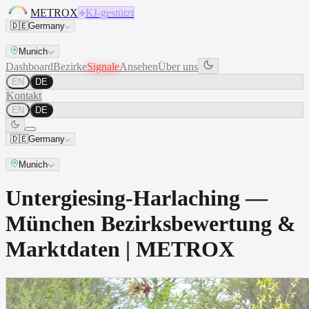
METROX
KI-gestützt
🇩🇪
Germany
Munich
Dashboard
Bezirke
Signale
Ansehen
Über uns
EN
DE
Kontakt
EN
DE
🇩🇪
Germany
Munich
Untergiesing-Harlaching —
München Bezirksbewertung &
Marktdaten | METROX