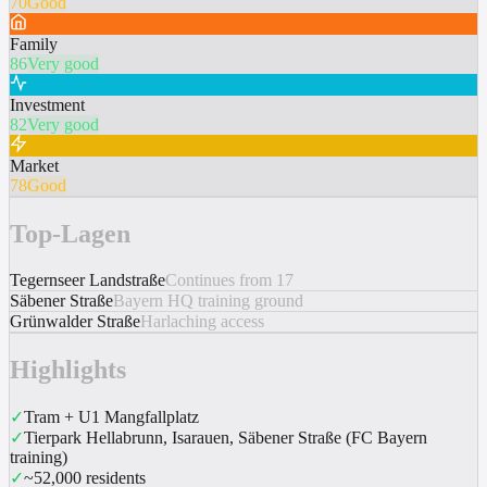
70
Good
Family
86
Very good
Investment
82
Very good
Market
78
Good
Top-Lagen
Tegernseer Landstraße
Continues from 17
Säbener Straße
Bayern HQ training ground
Grünwalder Straße
Harlaching access
Highlights
✓
Tram + U1 Mangfallplatz
✓
Tierpark Hellabrunn, Isarauen, Säbener Straße (FC Bayern
training)
✓
~52,000 residents